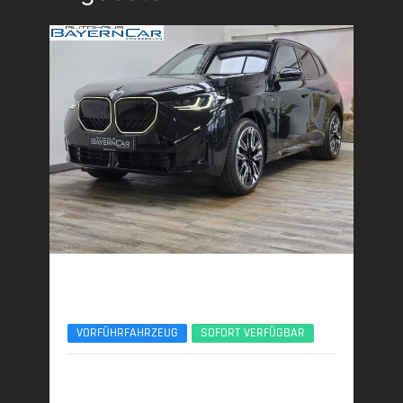
BMW X3
30e xDrive M Sport Pro 21Zoll AHK ACC 360°
VORFÜHRFAHRZEUG
SOFORT VERFÜGBAR
06/2025 | 8.950 km
220 kW (299 PS) | Plugin-Hybrid