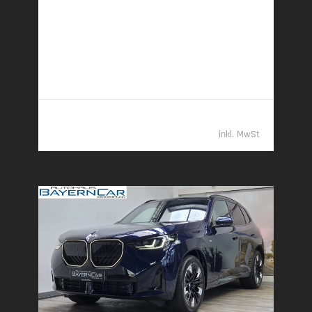
22,9 kWh/100 km + 1,0 l/100 km (gew. komb.), 7,5
l/100 km (entladen, komb.) • 23 g CO
/km (gew.
2
komb.) • CO
-Klasse B (gew. komb.), G (entladen,
2
komb.)
61.989,- €
inkl. MwSt