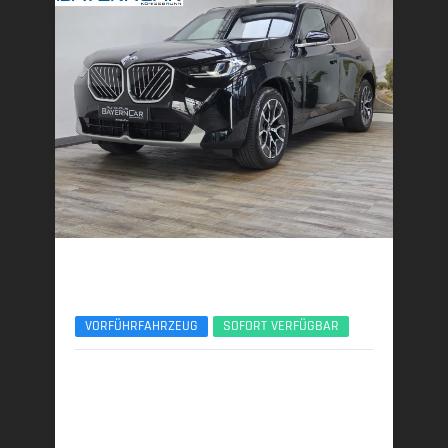
BMW X3
xDrive20d AHK ACC 360° ServiceIncl. UPE77
VORFÜHRFAHRZEUG
SOFORT VERFÜGBAR
10/2025 | 8.890 km
145 kW (197 PS) | Diesel
6,0 l/100 km (komb.) • 157 g CO
/km (komb.) • CO
-
2
2
Klasse E (komb.)