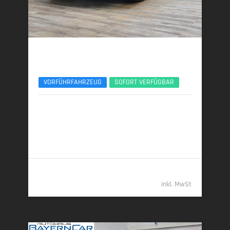
BMW X3
xDr40d M Sport Pro ACC 360° Sitzlüftung Pano
VORFÜHRFAHRZEUG
SOFORT VERFÜGBAR
01/2026 | 6.000 km
223 kW (303 PS) | Diesel
6,2 l/100 km (komb.) • 162 g CO
/km (komb.) • CO
-
2
2
Klasse F (komb.)
69.989,- €
inkl. MwSt