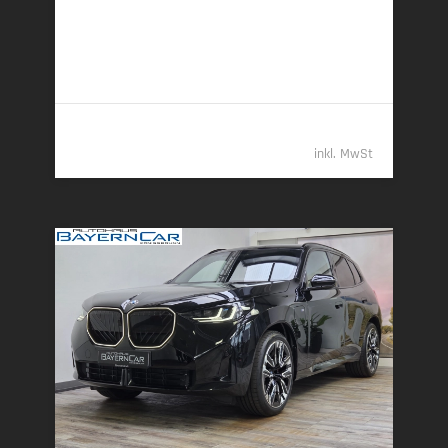
6,0 l/100 km (komb.) • 157 g CO
/km (komb.) • CO
-
2
2
Klasse E (komb.)
55.389,- €
inkl. MwSt