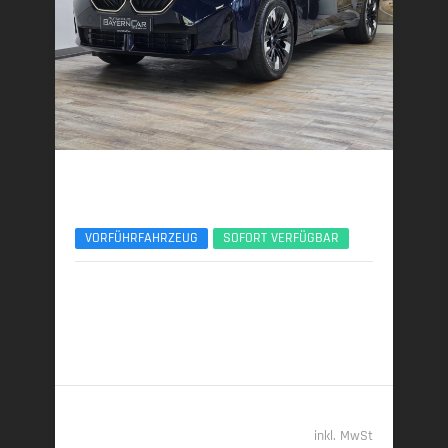
BMW X3
xDr40d M Sport Pro ACC 360° Sitzlüftung Pano
VORFÜHRFAHRZEUG
SOFORT VERFÜGBAR
01/2026 | 6.000 km
223 kW (303 PS) | Diesel
6,2 l/100 km (komb.) • 162 g CO
/km (komb.) • CO
-
2
2
Klasse F (komb.)
69.989,- €
inkl. MwSt