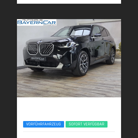
BMW X3
xDrive20d AHK ACC 360° ServiceIncl. UPE77
VORFÜHRFAHRZEUG
SOFORT VERFÜGBAR
10/2025 | 8.890 km
145 kW (197 PS) | Diesel