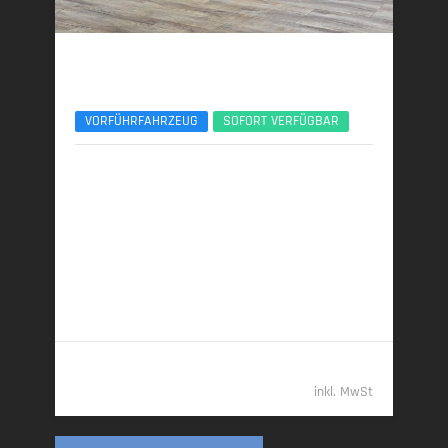
BMW X3
30e xDrive M Sport Pro 21Zoll AHK ACC 360°
VORFÜHRFAHRZEUG
SOFORT VERFÜGBAR
06/2025 | 8.950 km
220 kW (299 PS) | Plugin-Hybrid
22,9 kWh/100 km + 1,0 l/100 km (gew. komb.), 7,5
l/100 km (entladen, komb.) • 23 g CO
/km (gew.
2
komb.) • CO
-Klasse B (gew. komb.), G (entladen,
2
komb.)
61.989,- €
inkl. MwSt