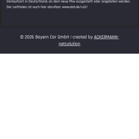
Verkaufsort in Deutschland, an dem neue Pkw ausgestellt oder angeboten werden.
Der Leitfaden ist auch hier abrufbar:
www.dat.de/co2/
© 2026 Bayern Car GmbH | created by
ACKERMANN-
netsolution