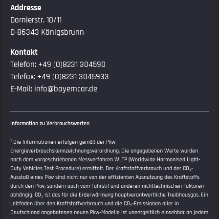
Addresse
Dornierstr. 10/11
D-86343 Königsbrunn
Kontakt
Telefon:
+49 (0)8231 304590
Telefax: +49 (0)8231 3045933
E-Mail:
info@bayerncar.de
Information zu Verbrauchswerten
1
Die Informationen erfolgen gemäß der Pkw-
Energieverbrauchskennzeichnungsverordnung. Die angegebenen Werte wurden
nach dem vorgeschriebenen Messverfahren WLTP (Worldwide Harmonised Light-
Duty Vehicles Test Procedure) ermittelt. Der Kraftstoffverbrauch und der CO₂-
Ausstoß eines Pkw sind nicht nur von der effizienten Ausnutzung des Kraftstoffs
durch den Pkw, sondern auch vom Fahrstil und anderen nichttechnischen Faktoren
abhängig. CO₂ ist das für die Erderwärmung hauptverantwortliche Treibhausgas. Ein
Leitfaden über den Kraftstoffverbrauch und die CO₂-Emissionen aller in
Deutschland angebotenen neuen Pkw-Modelle ist unentgeltlich einsehbar an jedem