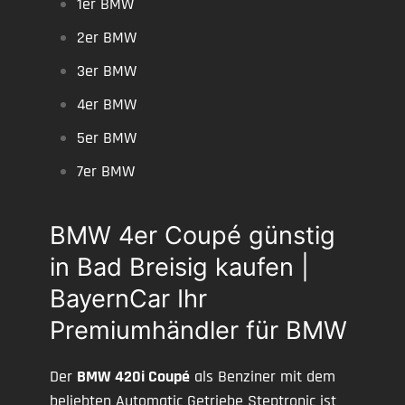
1er BMW
2er BMW
3er BMW
4er BMW
5er BMW
7er BMW
BMW 4er Coupé günstig
in Bad Breisig kaufen |
BayernCar Ihr
Premiumhändler für BMW
Der
BMW 420i Coupé
als Benziner mit dem
beliebten Automatic Getriebe Steptronic ist