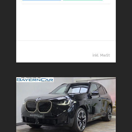
01/2026 | 6.000 km
223 kW (303 PS) | Diesel
6,2 l/100 km (komb.) • 162 g CO
/km (komb.) • CO
-
2
2
Klasse F (komb.)
69.989,- €
inkl. MwSt