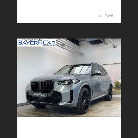
94.789,- €
inkl. MwSt
BMW X5
xDr30d M Sport Pro 22Zoll AHK Sitzlüft. ACC