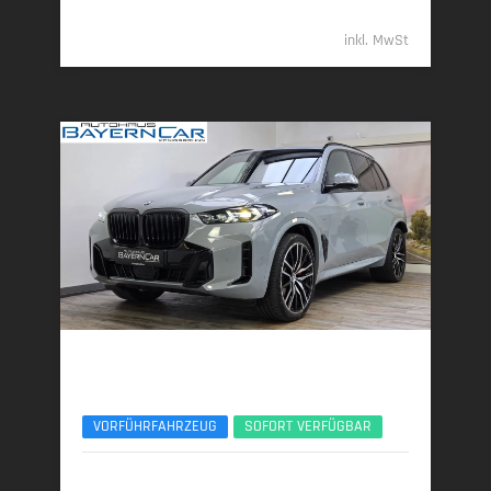
55.389,- €
inkl. MwSt
BMW X5
xDr30d M Sport Pro 22Zoll AHK Pano ACC 360°
VORFÜHRFAHRZEUG
SOFORT VERFÜGBAR
04/2025 | 9.631 km
219 kW (298 PS) | Diesel