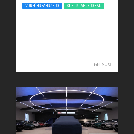
VORFÜHRFAHRZEUG
SOFORT VERFÜGBAR
07/2025 | 5.650 km
219 kW (298 PS) | Diesel
7,1 l/100 km (komb.) • 186 g CO
/km (komb.) • CO
-
2
2
Klasse G (komb.)
79.989,- €
inkl. MwSt