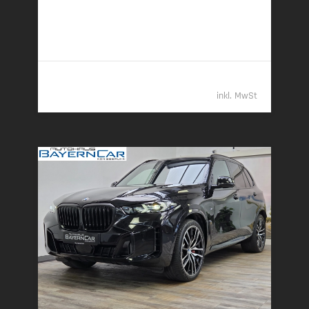
7,5 l/100 km (komb.) • 197 g CO
/km (komb.) • CO
-
2
2
Klasse G (komb.)
77.489,- €
inkl. MwSt