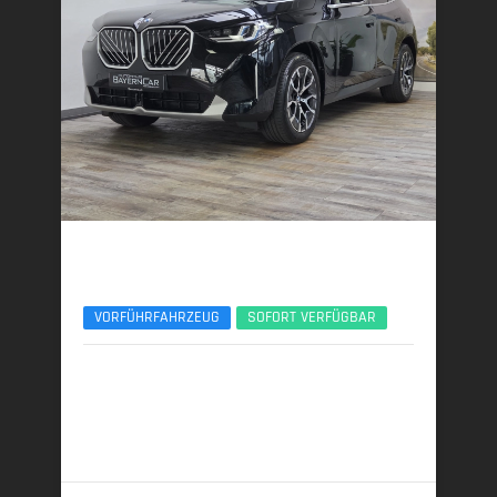
BMW X3
xDrive20d AHK ACC 360° ServiceIncl. UPE77
VORFÜHRFAHRZEUG
SOFORT VERFÜGBAR
10/2025 | 8.890 km
145 kW (197 PS) | Diesel
6,0 l/100 km (komb.) • 157 g CO
/km (komb.) • CO
-
2
2
Klasse E (komb.)