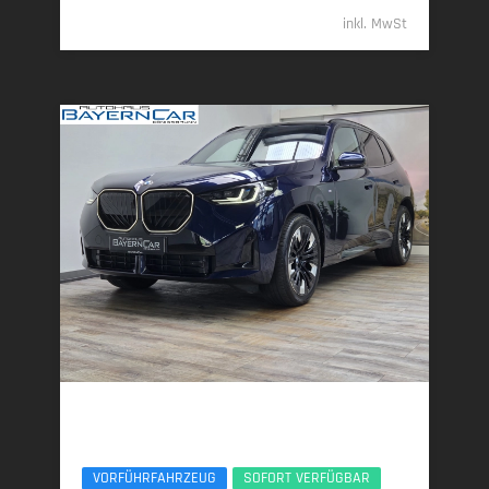
inkl. MwSt
BMW X3
xDr40d M Sport Pro ACC 360° Sitzlüftung Pano
VORFÜHRFAHRZEUG
SOFORT VERFÜGBAR