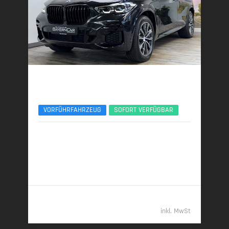
BMW X5
VR6 Protection - ARMORED/GEPANZERT
VORFÜHRFAHRZEUG
SOFORT VERFÜGBAR
05/2026 | 500 km
390 kW (530 PS) | Benzin
14,4 l/100 km (komb.) • 329 g CO
/km (komb.) • CO
-
2
2
Klasse G (komb.)
269.989,- €
inkl. MwSt