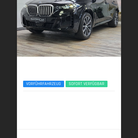
BMW X5
xDr40d M Sport 7Seats Luft Standhzg. ACC 360°
VORFÜHRFAHRZEUG
SOFORT VERFÜGBAR
09/2025 | 15.150 km
259 kW (352 PS) | Diesel
7,7 l/100 km (komb.) • 202 g CO
/km (komb.) • CO
-
2
2
Klasse G (komb.)
96.489,- €