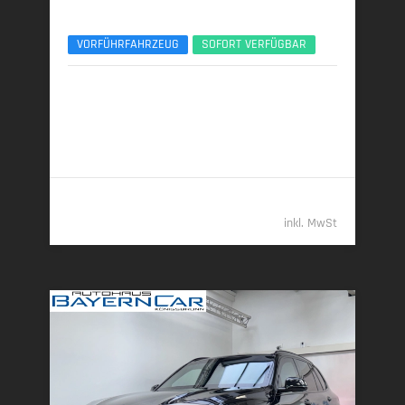
xDr40d M Sport Pro 7Seats Luftfeder AHK ACC
VORFÜHRFAHRZEUG
SOFORT VERFÜGBAR
12/2025 | 4.500 km
259 kW (352 PS) | Diesel
7,7 l/100 km (komb.) • 203 g CO
/km (komb.) • CO
-
2
2
Klasse G (komb.)
96.789,- €
inkl. MwSt