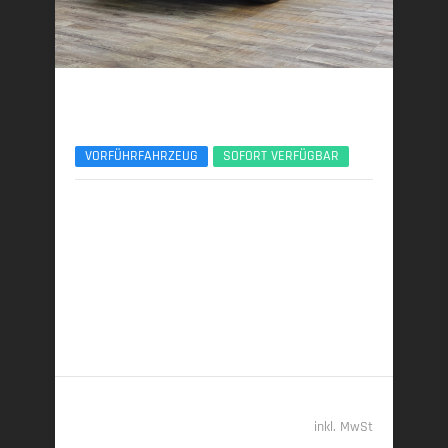
BMW X3
30e xDrive M Sport Pro 21Zoll AHK ACC 360°
VORFÜHRFAHRZEUG
SOFORT VERFÜGBAR
06/2025 | 8.950 km
220 kW (299 PS) | Plugin-Hybrid
22,9 kWh/100 km + 1,0 l/100 km (gew. komb.), 7,5
l/100 km (entladen, komb.) • 23 g CO
/km (gew.
2
komb.) • CO
-Klasse B (gew. komb.), G (entladen,
2
komb.)
61.989,- €
inkl. MwSt