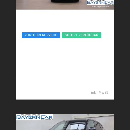
BMW X5
xDr40d M Sport Pro UPE138 B&W Luft Standheiz
VORFÜHRFAHRZEUG
SOFORT VERFÜGBAR
04/2026 | 9.450 km
259 kW (352 PS) | Diesel
7,7 l/100 km (komb.) • 202 g CO
/km (komb.) • CO
-
2
2
Klasse G (komb.)
112.489,- €
inkl. MwSt