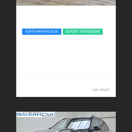
BMW X5
xDr40d M Sport Pro UPE140 B&W Luft Standhzg.
VORFÜHRFAHRZEUG
SOFORT VERFÜGBAR
02/2026 | 5.150 km
259 kW (352 PS) | Diesel
7,7 l/100 km (komb.) • 201 g CO
/km (komb.) • CO
-
2
2
Klasse G (komb.)
109.989,- €
inkl. MwSt