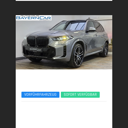
BMW X5
xDr30d M Sport Pro 22Zoll AHK Pano ACC
VORFÜHRFAHRZEUG
SOFORT VERFÜGBAR
09/2025 | 7.000 km
219 kW (298 PS) | Diesel
7,6 l/100 km (komb.) • 199 g CO
/km (komb.) • CO
-
2
2
Klasse G (komb.)