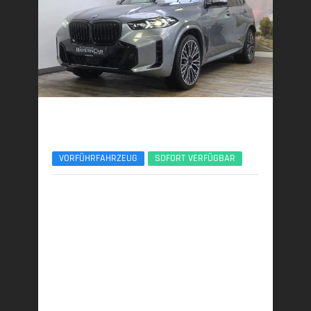
BMW X5
xDr50e M Sport Pro 22Zoll Pano Sitzlüft. AHK
VORFÜHRFAHRZEUG
SOFORT VERFÜGBAR
09/2025 | 7.900 km
360 kW (489 PS) | Plugin-Hybrid
27,0 kWh/100 km + 0,9 l/100 km (gew. komb.), 9,3
l/100 km (entladen, komb.) • 20 g CO
/km (gew.
2
komb.) • CO
-Klasse B (gew. komb.), G (entladen,
2
komb.)