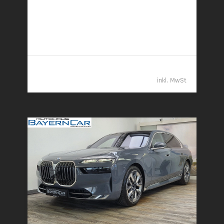
03/2026 | 6.800 km
220 kW (299 PS) | Diesel
6,1 l/100 km (komb.) • 160 g CO
/km (komb.) • CO
-
2
2
Klasse F (komb.)
122.489,- €
inkl. MwSt