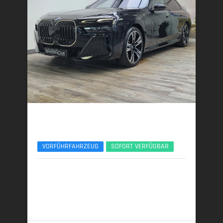
BMW 740d
xDr. M Sport Pro Entertain Executive Lounge
VORFÜHRFAHRZEUG
SOFORT VERFÜGBAR
11/2025 | 3.700 km
220 kW (299 PS) | Diesel
6,3 l/100 km (komb.) • 164 g CO
/km (komb.) • CO
-
2
2
Klasse F (komb.)