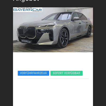
BMW 740d
xDr. M SportPro Sitzlüft/Massage B&W ACC SH
VORFÜHRFAHRZEUG
SOFORT VERFÜGBAR
08/2025 | 6.200 km
220 kW (299 PS) | Diesel
6,3 l/100 km (komb.) • 164 g CO
/km (komb.) • CO
-
2
2
Klasse F (komb.)