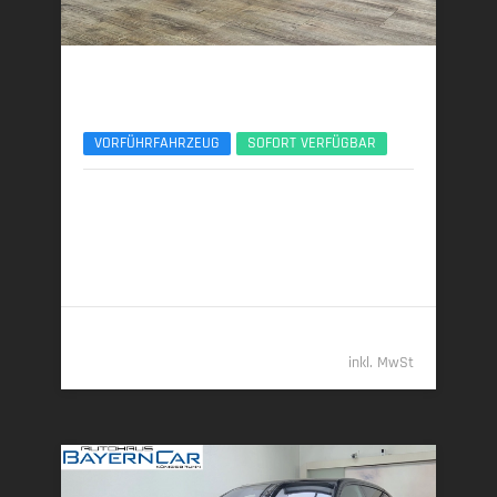
BMW 740d
xDr Design Pure Excellence TV Lounge 21Zoll
VORFÜHRFAHRZEUG
SOFORT VERFÜGBAR
12/2025 | 5.150 km
220 kW (299 PS) | Diesel
6,3 l/100 km (komb.) • 165 g CO
/km (komb.) • CO
-
2
2
Klasse F (komb.)
108.489,- €
inkl. MwSt