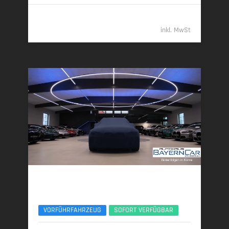
98.789,- €
inkl. MwSt
BMW 740d
xDr. M Sport Pro Exec.Lounge TV B&W UPE178
VORFÜHRFAHRZEUG
SOFORT VERFÜGBAR