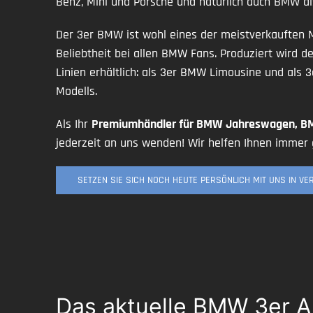
Benz, Mini und Porsche und natürlich auch BMW al
Der 3er BMW ist wohl eines der meistverkauften Mo
Beliebtheit bei allen BMW Fans. Produziert wird d
Linien erhältlich: als 3er BMW Limousine und als
Modells.
Als Ihr
Premiumhändler für BMW Jahreswagen, 
jederzeit an uns wenden! Wir helfen Ihnen immer 
SETZEN SIE SICH NOCH HEUTE PERSÖNLICH MIT UNS IN V
Das aktuelle BMW 3er 