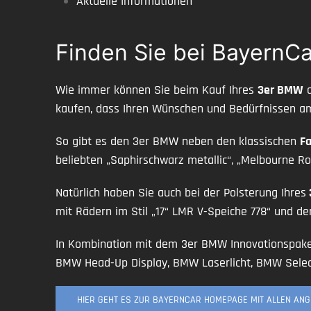
Aktuelle Informationen
Finden Sie bei BayernCa
Wie immer können Sie beim Kauf Ihres
3er BMW
a
kaufen, dass Ihren Wünschen und Bedürfnissen am
So gibt es den 3er BMW neben den klassischen
Fa
beliebten „Saphirschwarz metallic“, „Melbourne Rot
Natürlich haben Sie auch bei der Polsterung Ihres
mit Rädern im Stil „17“ LMR V-Speiche 778“ und der
In Kombination mit dem 3er BMW Innovationspake
BMW Head-Up Display, BMW Laserlicht, BMW Select
HIER GEHT ES ZUR BAYERNCAR HOMEPAGE MIT ALLEN AN