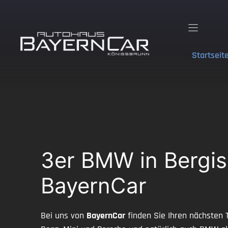
Zum
Inhalt
springen
Startseit
3er BMW in Bergis
BayernCar
Bei uns von
BayernCar
finden Sie Ihren nächsten 