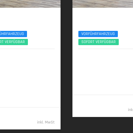
 X3
BMW X3
ve M Sport Pro 21Zoll AHK ACC 360°
xDr40d M Sport Pro ACC 360° Sitzlüftung
ÜHRFAHRZEUG
VORFÜHRFAHRZEUG
RT VERFÜGBAR
SOFORT VERFÜGBAR
2025 | 8.950 km
01/2026 | 6.000 km
 (299 PS) | Plugin-Hybrid
223 kW (303 PS) | Diesel
h/100 km + 1,0 l/100 km (gew.
6,2 l/100 km (komb.) • 162 g CO
2
 7,5 l/100 km (entladen, komb.) •
(komb.) • CO
-Klasse F (komb.)
2
O
/km (gew. komb.) • CO
-Klasse
2
2
 komb.), G (entladen, komb.)
69.98
in
61.989,- €
inkl. MwSt