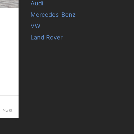
Audi
Mercedes-Benz
 Pano
VW
Land Rover
/km
9,- €
kl. MwSt