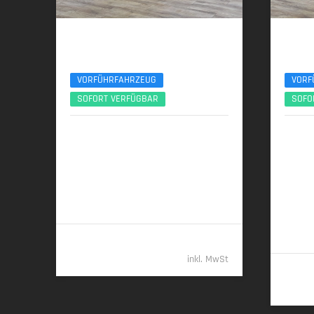
BMW X3
BMW
xDrive20d AHK ACC 360° ServiceIncl. UPE77
30e xDri
VORFÜHRFAHRZEUG
VORF
SOFORT VERFÜGBAR
SOFO
10/2025 | 8.890 km
06/
145 kW (197 PS) | Diesel
220 kW
6,0 l/100 km (komb.) • 157 g CO
/km
22,9 kW
2
(komb.) • CO
-Klasse E (komb.)
komb.),
2
23 g C
B (gew.
55.389,- €
inkl. MwSt