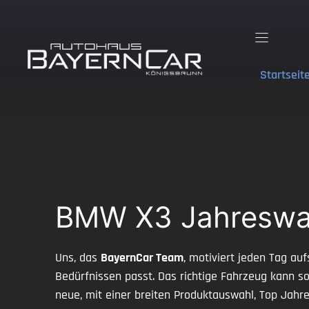
Zum
Inhalt
springen
Startseit
BMW X3 Jahreswag
Uns, das
BayernCar Team
, motiviert jeden Tag a
Bedürfnissen passt. Das richtige Fahrzeug kann sow
neue, mit einer breiten Produktauswahl, Top Ja