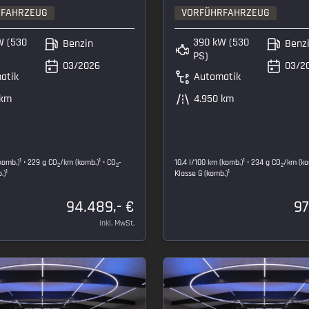
RFAHRZEUG
VORFÜHRFAHRZEUG
W (530
390 kW (530
Benzin
Benz
PS)
03/2026
03/2
atik
Automatik
 km
4.950 km
1
1
1
(komb.)
• 229 g CO
/km (komb.)
• CO
-
10,4 l/100 km (komb.)
• 234 g CO
/km (ko
2
2
2
1
1
.)
Klasse G (komb.)
94.489,- €
97
inkl. MwSt.