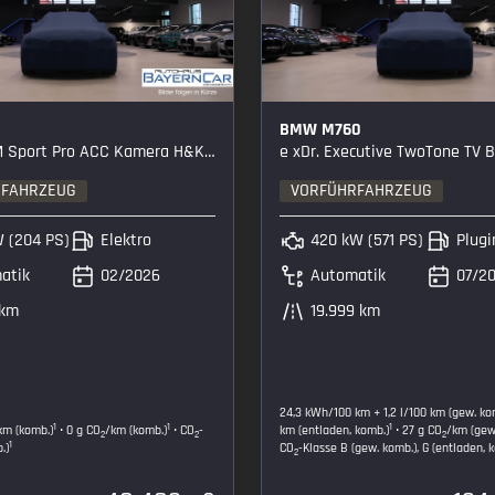
BMW M760
Sport Pro ACC Kamera H&K eSitze
e xDr. Executive TwoTone TV B&W 
RFAHRZEUG
VORFÜHRFAHRZEUG
W (204 PS)
Elektro
420 kW (571 PS)
Plugi
atik
02/2026
Automatik
07/2
 km
19.999 km
24,3 kWh/100 km + 1,2 l/100 km (gew. kom
1
1
1
km (komb.)
• 0 g CO
/km (komb.)
• CO
-
km (entladen, komb.)
• 27 g CO
/km (gew
2
2
2
1
.)
CO
-Klasse B (gew. komb.), G (entladen, 
2