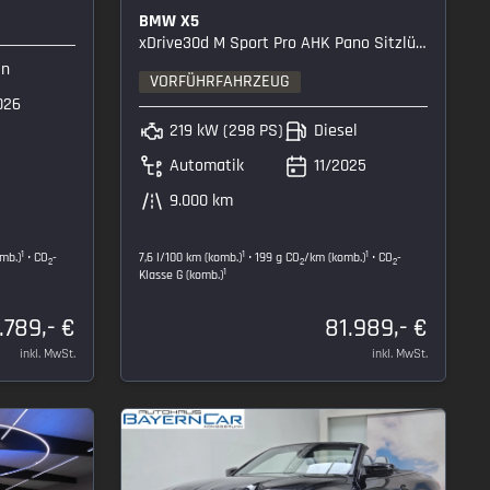
BMW X5
xDrive30d M Sport Pro AHK Pano Sitzlüft. AHK
in
VORFÜHRFAHRZEUG
026
219 kW (298 PS)
Diesel
Automatik
11/2025
9.000 km
1
1
1
mb.)
• CO
-
7,6 l/100 km (komb.)
• 199 g CO
/km (komb.)
• CO
-
2
2
2
1
Klasse G (komb.)
.789,- €
81.989,- €
inkl. MwSt.
inkl. MwSt.