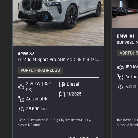
BMW iX1
eDrive20 M 
VORFÜH
BMW X7
xDr40d M Sport Pro AHK ACC 360° Sitzlüftung
150 k
VORFÜHRFAHRZEUG
Autom
259 kW (352
Diesel
6.000
PS)
11/2025
Automatik
28.600 km
1
1
8,2 l/100 km (komb.)
• 215 g CO
/km (komb.)
• CO
-
15,5 kWh/100 
2
2
1
Klasse G (komb.)
Klasse A (komb