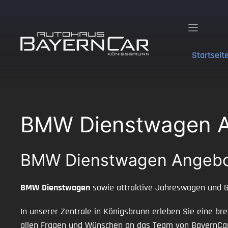
Zum
Inhalt
springen
Startseit
BMW Dienstwagen An
BMW Dienstwagen Angebote
BMW Dienstwagen
sowie attraktive Jahreswagen und G
In unserer Zentrale in Königsbrunn erleben Sie eine bre
allen Fragen und Wünschen an das Team von BayernCa