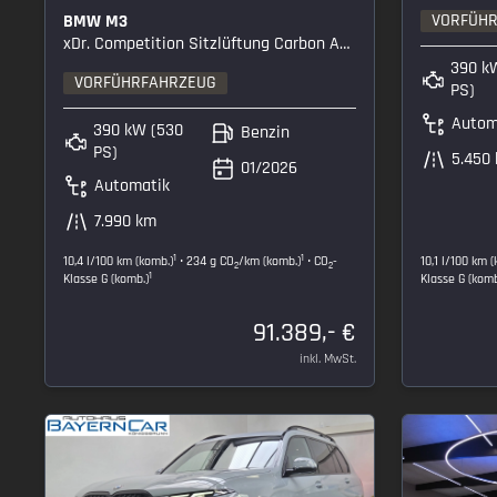
VORFÜH
BMW M3
xDr. Competition Sitzlüftung Carbon ACC 360°
390 k
VORFÜHRFAHRZEUG
PS)
Autom
390 kW (530
Benzin
PS)
5.450
01/2026
Automatik
7.990 km
1
1
10,4 l/100 km (komb.)
• 234 g CO
/km (komb.)
• CO
-
10,1 l/100 km 
2
2
1
Klasse G (komb.)
Klasse G (komb
91.389,- €
inkl. MwSt.