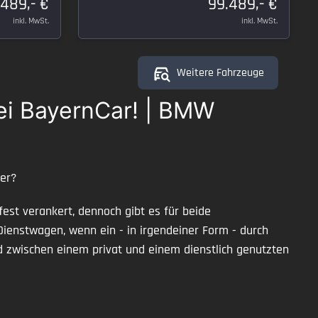
.489,- €
99.489,- €
inkl. MwSt.
inkl. MwSt.
Weitere Fahrzeuge
ei BayernCar! | BMW
ter?
est verankert, dennoch gibt es für beide
Dienstwagen, wenn ein - in irgendeiner Form - durch
d zwischen einem privat und einem dienstlich genutzten