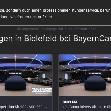
reise, sondern auch einen professionellen Kundenservice, ber
dung, wir freuen uns auf Sie!
Die BayernCar Homepage mit allen Informationen
n in Bielefeld bei BayernCa
BMW M3
tition Sitzlüft. ACC 360° Carbon
xDr. Comp Drivers Ultimate Sitzlüf 