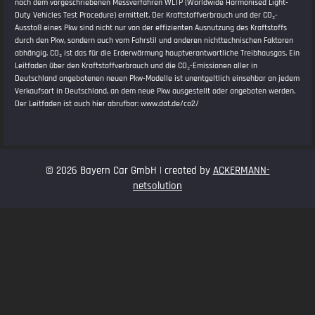
nach dem vorgeschriebenen Messverfahren WLTP (Worldwide Harmonised Light-
Duty Vehicles Test Procedure) ermittelt. Der Kraftstoffverbrauch und der CO₂-
Ausstoß eines Pkw sind nicht nur von der effizienten Ausnutzung des Kraftstoffs
durch den Pkw, sondern auch vom Fahrstil und anderen nichttechnischen Faktoren
abhängig. CO₂ ist das für die Erderwärmung hauptverantwortliche Treibhausgas. Ein
Leitfaden über den Kraftstoffverbrauch und die CO₂-Emissionen aller in
Deutschland angebotenen neuen Pkw-Modelle ist unentgeltlich einsehbar an jedem
Verkaufsort in Deutschland, an dem neue Pkw ausgestellt oder angeboten werden.
Der Leitfaden ist auch hier abrufbar:
www.dat.de/co2/
© 2026 Bayern Car GmbH | created by
ACKERMANN-
netsolution