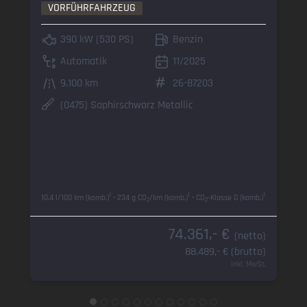
VORFÜHRFAHRZEUG
390 kW (530 PS)
Benzin
Automatik
11/2025
9.100 km
26-87203
(0475) Saphirschwarz Metallic
1
1
1
10,4 l/100 km (komb.)
• 234 g CO
/km (komb.)
• CO
-Klasse G (komb.)
2
2
74.361,- €
(netto)
88.489,- € (brutto)
inkl. MwSt.