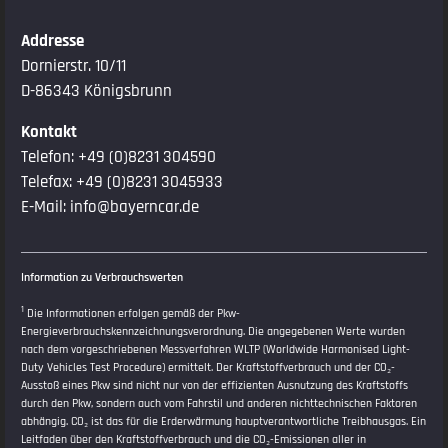
Addresse
Dornierstr. 10/11
D-86343 Königsbrunn
Kontakt
Telefon:
+49 (0)8231 304590
Telefax: +49 (0)8231 3045933
E-Mail:
info@bayerncar.de
Information zu Verbrauchswerten
1
Die Informationen erfolgen gemäß der Pkw-
Energieverbrauchskennzeichnungsverordnung. Die angegebenen Werte wurden
nach dem vorgeschriebenen Messverfahren WLTP (Worldwide Harmonised Light-
Duty Vehicles Test Procedure) ermittelt. Der Kraftstoffverbrauch und der CO₂-
Ausstoß eines Pkw sind nicht nur von der effizienten Ausnutzung des Kraftstoffs
durch den Pkw, sondern auch vom Fahrstil und anderen nichttechnischen Faktoren
abhängig. CO₂ ist das für die Erderwärmung hauptverantwortliche Treibhausgas. Ein
Leitfaden über den Kraftstoffverbrauch und die CO₂-Emissionen aller in