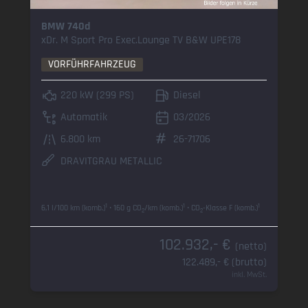
BMW 740d
xDr. M Sport Pro Exec.Lounge TV B&W UPE178
VORFÜHRFAHRZEUG
220 kW (299 PS)
Diesel
Automatik
03/2026
6.800 km
26-71706
DRAVITGRAU METALLIC
1
1
1
6,1 l/100 km (komb.)
• 160 g CO
/km (komb.)
• CO
-Klasse F (komb.)
2
2
102.932,- €
(netto)
122.489,- € (brutto)
inkl. MwSt.