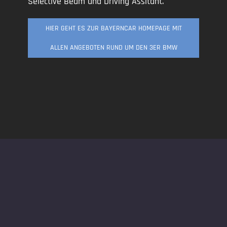
Selective Beam und Driving Assitant.
HIER GEHT ES ZUR BAYERNCAR HOMEPAGE MIT
ALLEN ANGEBOTEN RUND UM DEN 3ER BMW