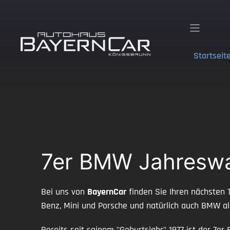
Zum
Inhalt
springen
Startseit
7er BMW Jahreswa
Bei uns von
BayernCar
finden Sie Ihren nächsten 
Benz, Mini und Porsche und natürlich auch BMW a
Bereits seit seinem "Geburtsjahr" 1977 ist der 7e