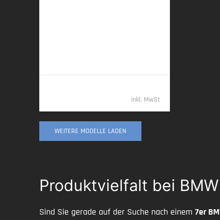
12/2025 | 5.150 km
220 kW (299 PS) | Diesel
6,3 l/100 km (komb.) • 165 g CO
/km
2
(komb.) • CO
-Klasse F (komb.)
2
108.489,- €
inkl. MwSt
WEITERE MODELLE LADEN
Produktvielfalt bei BM
Sind Sie gerade auf der Suche nach einem
7er B