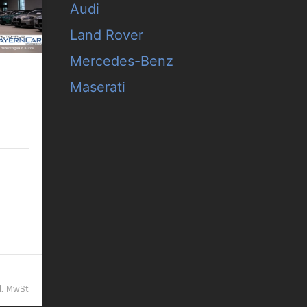
Audi
Land Rover
Mercedes-Benz
Maserati
UPE178
/km
9,- €
kl. MwSt