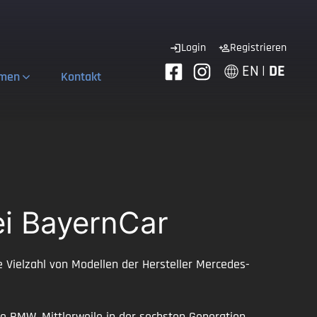
Login
Registrieren
EN
|
DE
hmen
Kontakt
i BayernCar
Vielzahl von Modellen der Hersteller Mercedes-
se BMW. Mittlerweile in der sechsten Generation