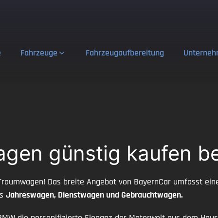
e
Fahrzeuge
Fahrzeugaufbereitung
Unterne
gen günstig kaufen be
Traumwagen! Das breite Angebot von BayernCar umfasst eine 
ls
Jahreswagen, Dienstwagen und Gebrauchtwagen.
r BMW die personifizierte Eleganz der Motorwelt aus dem Hau