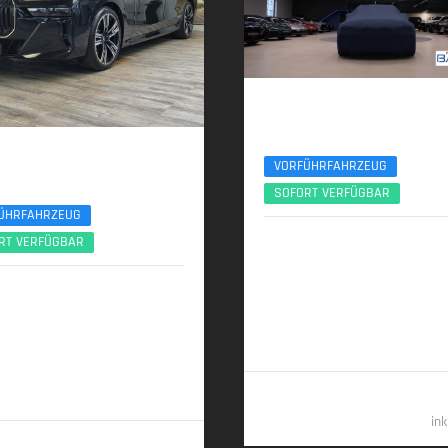
BMW 740d
xDr. M Sport Pro Exec.Lounge TV B&W 
 740d
VORFÜHRFAHRZEUG
port Pro Entertain Executive Lounge
SOFORT VERFÜGBAR
ÜHRFAHRZEUG
03/2026 | 6.800 km
RT VERFÜGBAR
220 kW (299 PS) | Diesel
025 | 3.700 km
 (299 PS) | Diesel
6,1 l/100 km (komb.) • 160 g CO
2
(komb.) • CO
-Klasse F (komb.)
2
00 km (komb.) • 164 g CO
/km
2
 • CO
-Klasse F (komb.)
122.48
2
in
109.989,- €