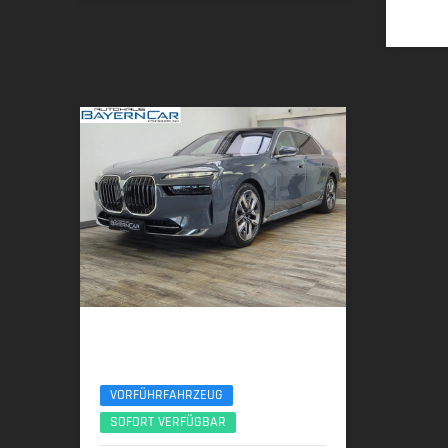
BMW 740d
xDr Design Pure Excellence TV Lounge 21Zoll
VORFÜHRFAHRZEUG
SOFORT VERFÜGBAR