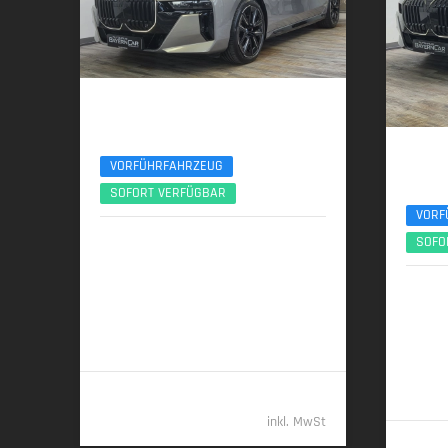
BMW 740d
xDr. M SportPro Sitzlüft/Massage B&W ACC SH
BMW
VORFÜHRFAHRZEUG
xDr. M S
SOFORT VERFÜGBAR
VORF
08/2025 | 6.200 km
SOFO
220 kW (299 PS) | Diesel
11/2
220 kW
6,3 l/100 km (komb.) • 164 g CO
/km
2
(komb.) • CO
-Klasse F (komb.)
2
6,3 l/1
(komb.)
98.789,- €
inkl. MwSt