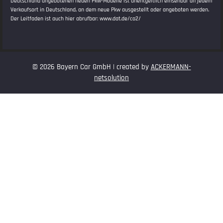
Deutschland angebotenen neuen Pkw-Modelle ist unentgeltlich einsehbar an jedem
Verkaufsort in Deutschland, an dem neue Pkw ausgestellt oder angeboten werden.
Der Leitfaden ist auch hier abrufbar:
www.dat.de/co2/
© 2026 Bayern Car GmbH | created by
ACKERMANN-
netsolution