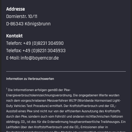
Addresse
Dornierstr. 10/11
D-86343 Königsbrunn
Kontakt
Telefon:
+49 (0)8231 304590
Telefax: +49 (0)8231 3045933
E-Mail:
info@bayerncar.de
Information zu Verbrauchswerten
1
Die Informationen erfolgen gemäß der Pkw-
Energieverbrauchskennzeichnungsverordnung. Die angegebenen Werte wurden
nach dem vorgeschriebenen Messverfahren WLTP (Worldwide Harmonised Light-
Duty Vehicles Test Procedure) ermittelt. Der Kraftstoffverbrauch und der CO₂-
Ausstoß eines Pkw sind nicht nur von der effizienten Ausnutzung des Kraftstoffs
durch den Pkw, sondern auch vom Fahrstil und anderen nichttechnischen Faktoren
abhängig. CO₂ ist das für die Erderwärmung hauptverantwortliche Treibhausgas. Ein
Leitfaden über den Kraftstoffverbrauch und die CO₂-Emissionen aller in