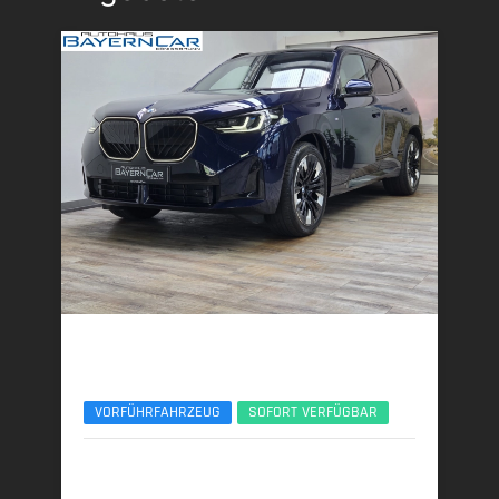
BMW X3
xDr40d M Sport Pro ACC 360° Sitzlüftung Pano
VORFÜHRFAHRZEUG
SOFORT VERFÜGBAR
01/2026 | 6.000 km
223 kW (303 PS) | Diesel