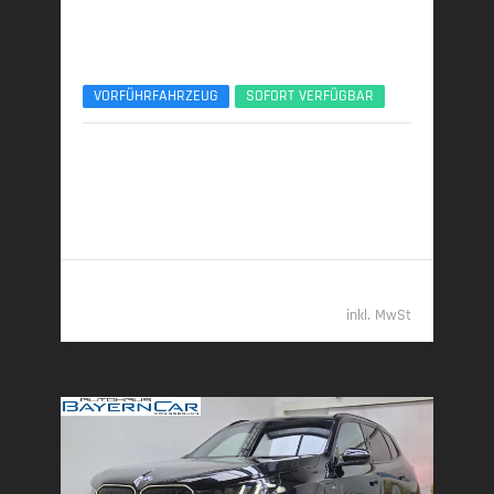
BMW X3
xDrive20d AHK ACC 360° ServiceIncl. UPE77
VORFÜHRFAHRZEUG
SOFORT VERFÜGBAR
10/2025 | 8.890 km
145 kW (197 PS) | Diesel
6,0 l/100 km (komb.) • 157 g CO
/km (komb.) • CO
-
2
2
Klasse E (komb.)
55.389,- €
inkl. MwSt