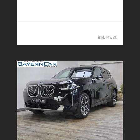
6,2 l/100 km (komb.) • 162 g CO
/km (komb.) • CO
-
2
2
Klasse F (komb.)
69.989,- €
inkl. MwSt