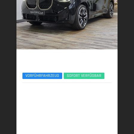
BMW X3
30e xDrive M Sport Pro 21Zoll AHK ACC 360°
VORFÜHRFAHRZEUG
SOFORT VERFÜGBAR
06/2025 | 8.950 km
220 kW (299 PS) | Plugin-Hybrid
22,9 kWh/100 km + 1,0 l/100 km (gew. komb.), 7,5
l/100 km (entladen, komb.) • 23 g CO
/km (gew.
2
komb.) • CO
-Klasse B (gew. komb.), G (entladen,
2
komb.)