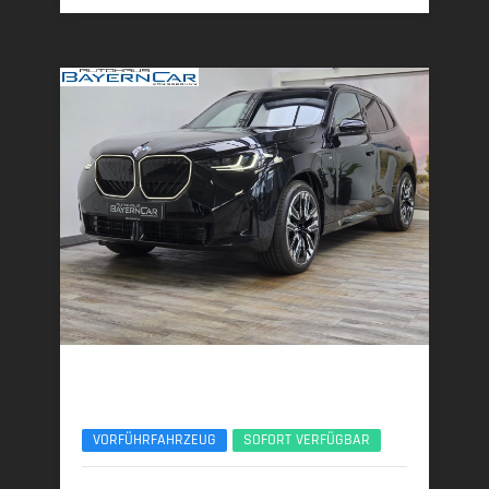
BMW X3
30e xDrive M Sport Pro 21Zoll AHK ACC 360°
VORFÜHRFAHRZEUG
SOFORT VERFÜGBAR
06/2025 | 8.950 km