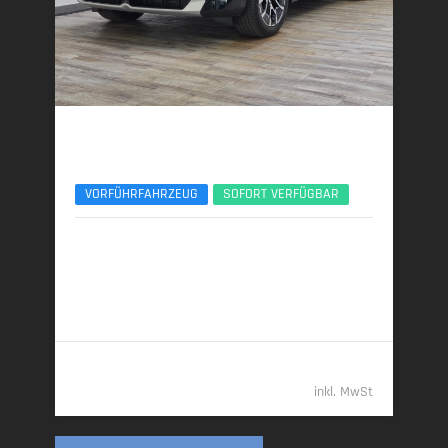
BMW X3
xDrive20d AHK ACC 360° ServiceIncl. UPE77
VORFÜHRFAHRZEUG
SOFORT VERFÜGBAR
10/2025 | 8.890 km
145 kW (197 PS) | Diesel
6,0 l/100 km (komb.) • 157 g CO
/km (komb.) • CO
-
2
2
Klasse E (komb.)
55.389,- €
inkl. MwSt