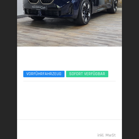
BMW X3
xDr40d M Sport Pro ACC 360° Sitzlüftung Pano
VORFÜHRFAHRZEUG
SOFORT VERFÜGBAR
01/2026 | 6.000 km
223 kW (303 PS) | Diesel
6,2 l/100 km (komb.) • 162 g CO
/km (komb.) • CO
-
2
2
Klasse F (komb.)
69.989,- €
inkl. MwSt