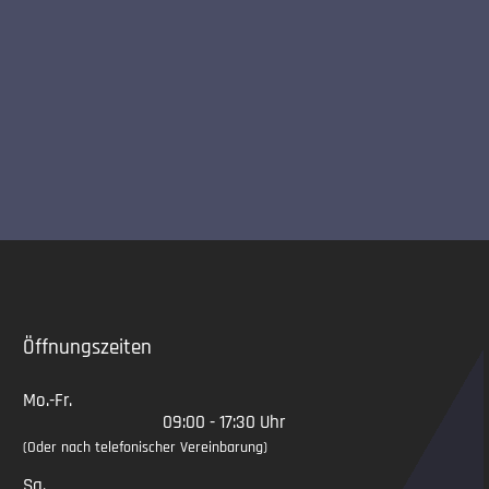
Slide 2 of 5
Öffnungszeiten
Mo.-Fr.
09:00 - 17:30 Uhr
(Oder nach telefonischer Vereinbarung)
Sa.