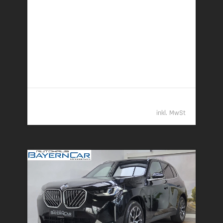
220 kW (299 PS) | Plugin-Hybrid
22,9 kWh/100 km + 1,0 l/100 km (gew. komb.), 7,5
l/100 km (entladen, komb.) • 23 g CO
/km (gew.
2
komb.) • CO
-Klasse B (gew. komb.), G (entladen,
2
komb.)
61.989,- €
inkl. MwSt