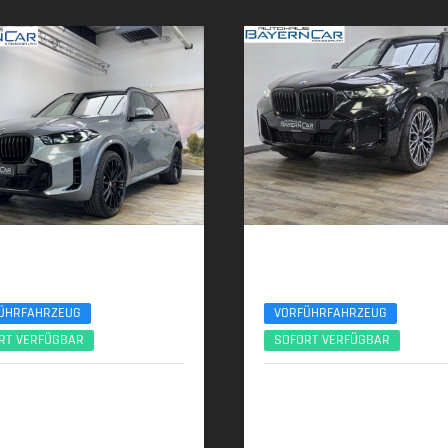
 X5
BMW X5
 Sport Pro 22Zoll AHK Sitzlüft. ACC
xDr40d M Sport Pro 7Seats Luftfeder A
ÜHRFAHRZEUG
VORFÜHRFAHRZEUG
RT VERFÜGBAR
SOFORT VERFÜGBAR
2025 | 5.650 km
12/2025 | 4.500 km
 (298 PS) | Diesel
259 kW (352 PS) | Diesel