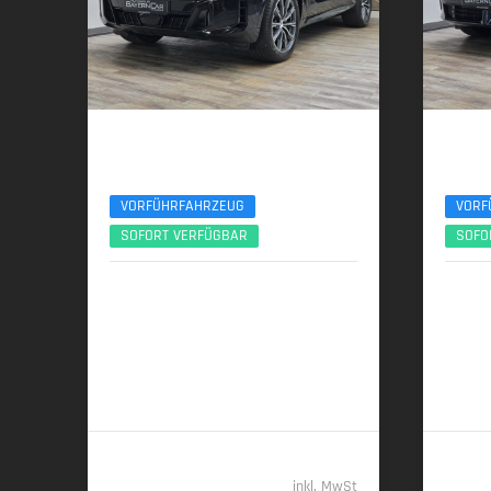
BMW X5
BMW
xDr40d M Sport 7Seats Luft Standhzg. ACC 360°
xDr40d M
VORFÜHRFAHRZEUG
VORF
SOFORT VERFÜGBAR
SOFO
09/2025 | 15.150 km
01/
259 kW (352 PS) | Diesel
223 kW
7,7 l/100 km (komb.) • 202 g CO
/km
6,2 l/1
2
(komb.) • CO
-Klasse G (komb.)
(komb.)
2
96.489,- €
inkl. MwSt