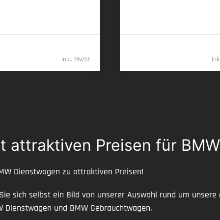
00 km (komb.) • 186 g CO
/km
7,7 l/100 km (komb.) • 203 g CO
2
2
 • CO
-Klasse G (komb.)
(komb.) • CO
-Klasse G (komb.)
2
2
79.989,- €
96.78
inkl. MwSt
in
t attraktiven Preisen für BM
BMW Dienstwagen zu attraktiven Preisen!
 Sie sich selbst ein Bild von unserer Auswahl rund um unse
MW Dienstwagen und BMW Gebrauchtwagen.