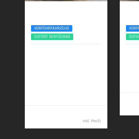
BMW X5
BMW
xDr50e M Sport Pro 22Zoll Pano Sitzlüft. AHK
xDr30d M
VORFÜHRFAHRZEUG
VORF
SOFORT VERFÜGBAR
SOFO
09/2025 | 7.900 km
04/
360 kW (489 PS) | Plugin-Hybrid
219 kW
27,0 kWh/100 km + 0,9 l/100 km (gew.
7,5 l/1
komb.), 9,3 l/100 km (entladen, komb.) •
(komb.)
20 g CO
/km (gew. komb.) • CO
-Klasse
2
2
B (gew. komb.), G (entladen, komb.)
94.789,- €
inkl. MwSt