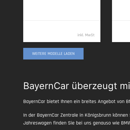
14,4 l/100 km (komb.) • 329 g CO
/km
7,1 l/1
2
(komb.) • CO
-Klasse G (komb.)
(komb.)
2
269.989,- €
inkl. MwSt
WEITERE MODELLE LADEN
BayernCar überzeugt mi
BayernCar bietet Ihnen ein breites Angebot von 
In der BayernCar Zentrale in Königsbrunn können
Jahreswagen finden Sie bei uns genauso wie B