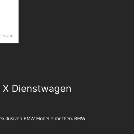
/km
9,- €
kl. MwSt
W X Dienstwagen
re exklusiven BMW Modelle machen. BMW