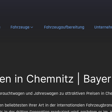
e
Fahrzeuge
Fahrzeugaufbereitung
Unterne
n in Chemnitz | Baye
rauchtwagen und Jahreswagen zu attraktiven Preisen in Che
 beliebtesten Ihrer Art in der internationalen Fahrzeugbranc
ts in der dritten Generation produziert wird, nachdem er im