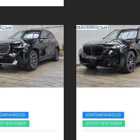
 X3
BMW X5
d AHK ACC 360° ServiceIncl. UPE77
xDr40d M Sport Pro UPE140 B&W Luft Sta
ÜHRFAHRZEUG
VORFÜHRFAHRZEUG
RT VERFÜGBAR
SOFORT VERFÜGBAR
2025 | 8.890 km
02/2026 | 5.150 km