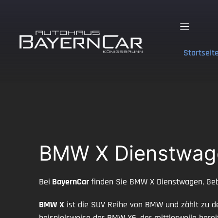
Zum
Inhalt
springen
Startseit
BMW X Dienstwage
Bei
BayernCar
finden Sie BMW X Dienstwagen, Geb
BMW X
ist die SUV Reihe von BMW und zählt zu den
beispielsweise der BMW X6, der mittlerweile berei