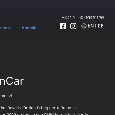
Login
Registrieren
EN
|
DE
hmen
Kontakt
rnCar
mnitz!
he. Beweis für den Erfolg der X-Reihe ist
 Jahr 2008 erstmalig von BMW hergestellt wurde.