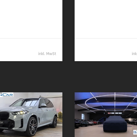
 (197 PS) | Diesel
259 kW (352 PS) | Diesel
00 km (komb.) • 157 g CO
/km
7,7 l/100 km (komb.) • 201 g CO
2
2
 • CO
-Klasse E (komb.)
(komb.) • CO
-Klasse G (komb.)
2
2
55.389,- €
109.98
inkl. MwSt
in