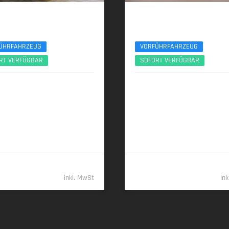
 X5
BMW X5
 Sport Pro 22Zoll AHK Pano ACC 360°
xDr40d M Sport Pro UPE138 B&W Luft Sta
ÜHRFAHRZEUG
VORFÜHRFAHRZEUG
RT VERFÜGBAR
SOFORT VERFÜGBAR
2025 | 9.631 km
04/2026 | 9.450 km
 (298 PS) | Diesel
259 kW (352 PS) | Diesel
00 km (komb.) • 197 g CO
/km
7,7 l/100 km (komb.) • 202 g CO
2
2
 • CO
-Klasse G (komb.)
(komb.) • CO
-Klasse G (komb.)
2
2
77.489,- €
112.48
inkl. MwSt
in