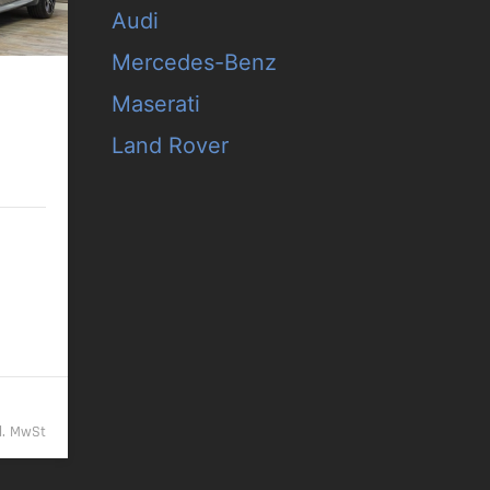
Audi
Mercedes-Benz
Maserati
o ACC
Land Rover
/km
9,- €
kl. MwSt