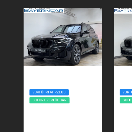
BMW X5
BMW
VR6 Protection - ARMORED/GEPANZERT
xDr30d M
VORFÜHRFAHRZEUG
VORF
SOFORT VERFÜGBAR
SOFO
05/2026 | 500 km
07/
390 kW (530 PS) | Benzin
219 kW