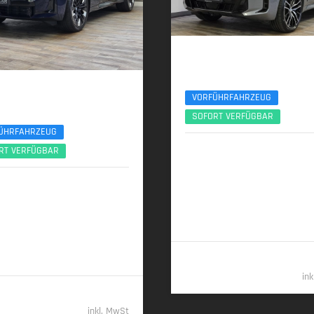
BMW X5
xDr30d M Sport Pro 22Zoll AHK Pan
 X3
VORFÜHRFAHRZEUG
 Sport Pro ACC 360° Sitzlüftung Pano
SOFORT VERFÜGBAR
ÜHRFAHRZEUG
09/2025 | 7.000 km
RT VERFÜGBAR
219 kW (298 PS) | Diesel
2026 | 6.000 km
 (303 PS) | Diesel
7,6 l/100 km (komb.) • 199 g CO
2
(komb.) • CO
-Klasse G (komb.)
2
00 km (komb.) • 162 g CO
/km
2
 • CO
-Klasse F (komb.)
82.78
2
in
69.989,- €
inkl. MwSt