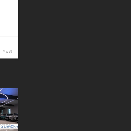
/km
9,- €
kl. MwSt