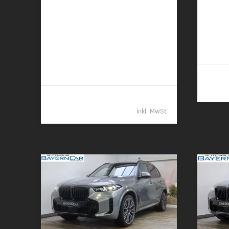
220 kW (299 PS) | Plugin-Hybrid
145 kW
22,9 kWh/100 km + 1,0 l/100 km (gew.
6,0 l/1
komb.), 7,5 l/100 km (entladen, komb.) •
(komb.)
23 g CO
/km (gew. komb.) • CO
-Klasse
2
2
B (gew. komb.), G (entladen, komb.)
61.989,- €
inkl. MwSt