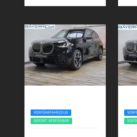
BMW X3
BMW
30e xDrive M Sport Pro 21Zoll AHK ACC 360°
xDrive20
VORFÜHRFAHRZEUG
VORF
SOFORT VERFÜGBAR
SOFO
06/2025 | 8.950 km
10/