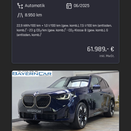
Automatik
06/2025
8.950 km
22,9 kWh/100 km + 1,0 l/100 km (gew. komb.), 7,5 l/100 km (entladen,
1
1
komb.)
• 23 g CO
/km (gew. komb.)
• CO
-Klasse B (gew. komb.), G
2
2
1
(entladen, komb.)
61.989,- €
inkl. MwSt.