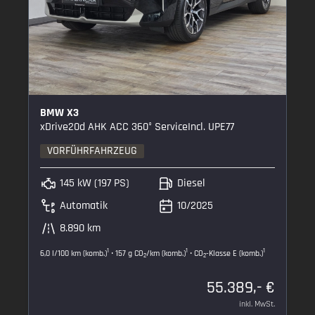
BMW X3
xDrive20d AHK ACC 360° ServiceIncl. UPE77
VORFÜHRFAHRZEUG
145 kW (197 PS)
Diesel
Automatik
10/2025
8.890 km
1
1
1
6,0 l/100 km (komb.)
• 157 g CO
/km (komb.)
• CO
-Klasse E (komb.)
2
2
55.389,- €
inkl. MwSt.