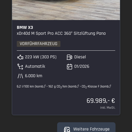
BMW X3
xDr40d M Sport Pro ACC 360° Sitzlüftung Pano
VORFÜHRFAHRZEUG
223 kW (303 PS)
Diesel
Automatik
01/2026
6.000 km
1
1
1
6,2 l/100 km (komb.)
• 162 g CO
/km (komb.)
• CO
-Klasse F (komb.)
2
2
69.989,- €
inkl. MwSt.
Weitere Fahrzeuge