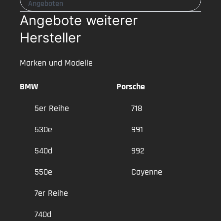
Angeboten
Angebote weiterer
Hersteller
Marken und Modelle
BMW
Porsche
5er Reihe
718
530e
991
540d
992
550e
Cayenne
7er Reihe
740d