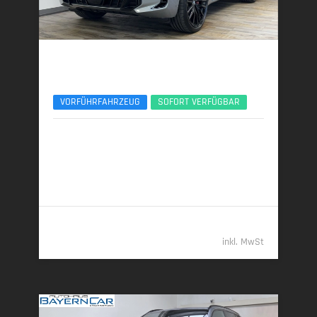
BMW X5
xDr30d M Sport Pro 22Zoll AHK Sitzlüft. ACC
VORFÜHRFAHRZEUG
SOFORT VERFÜGBAR
07/2025 | 5.650 km
219 kW (298 PS) | Diesel
7,1 l/100 km (komb.) • 186 g CO
/km (komb.) • CO
-
2
2
Klasse G (komb.)
79.989,- €
inkl. MwSt