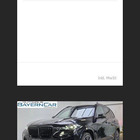
02/2026 | 7.450 km
360 kW (489 PS) | Plugin-Hybrid
20,4 kWh/100 km + 3,2 l/100 km (gew. komb.), 9,3
l/100 km (entladen, komb.) • 73 g CO
/km (gew.
2
komb.) • CO
-Klasse B (gew. komb.), G (entladen,
2
komb.)
98.489,- €
inkl. MwSt