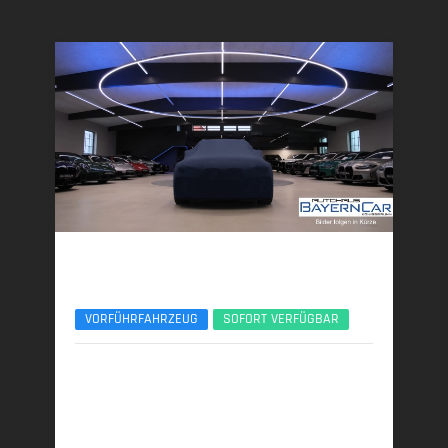
BMW X5
xDr50e M Sport Pro 22Zoll Pano Sitzlüft. AHK
VORFÜHRFAHRZEUG
SOFORT VERFÜGBAR
11/2025 | 6.700 km
360 kW (489 PS) | Plugin-Hybrid
27,4 kWh/100 km + 0,9 l/100 km (gew. komb.), 9,4