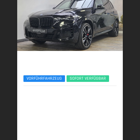
BMW X5
xDr50e M Sport Pro 22Zoll Sitzlüft. ACC AHK
VORFÜHRFAHRZEUG
SOFORT VERFÜGBAR
11/2025 | 7.600 km
360 kW (489 PS) | Plugin-Hybrid
27,4 kWh/100 km + 0,9 l/100 km (gew. komb.), 9,3
l/100 km (entladen, komb.) • 21 g CO
/km (gew.
2
komb.) • CO
-Klasse B (gew. komb.), G (entladen,
2
komb.)