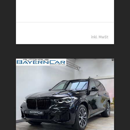
7,7 l/100 km (komb.) • 202 g CO
/km (komb.) • CO
-
2
2
Klasse G (komb.)
96.489,- €
inkl. MwSt