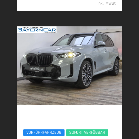
inkl. MwSt
BMW X5
xDr50e M Sport Pro 22Zoll Pano Sitzlüft. AHK
VORFÜHRFAHRZEUG
SOFORT VERFÜGBAR