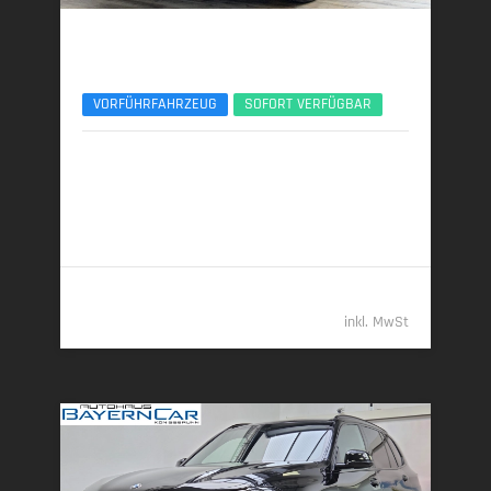
BMW X5
VR6 Protection - ARMORED/GEPANZERT
VORFÜHRFAHRZEUG
SOFORT VERFÜGBAR
05/2026 | 500 km
390 kW (530 PS) | Benzin
14,4 l/100 km (komb.) • 329 g CO
/km (komb.) • CO
-
2
2
Klasse G (komb.)
269.989,- €
inkl. MwSt