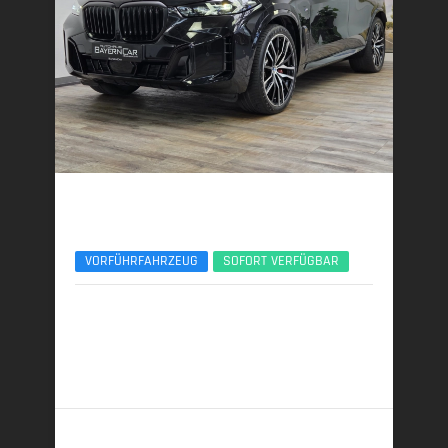
BMW X5
xDr40d M Sport Pro UPE140 B&W Luft Standhzg.
VORFÜHRFAHRZEUG
SOFORT VERFÜGBAR
02/2026 | 5.150 km
259 kW (352 PS) | Diesel
7,7 l/100 km (komb.) • 201 g CO
/km (komb.) • CO
-
2
2
Klasse G (komb.)
109.989,- €