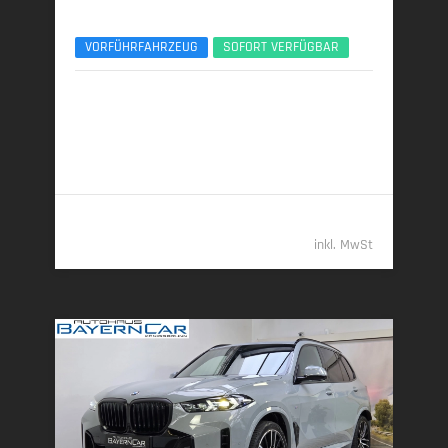
xDr30d M Sport Pro 22Zoll AHK Pano ACC
VORFÜHRFAHRZEUG
SOFORT VERFÜGBAR
09/2025 | 7.000 km
219 kW (298 PS) | Diesel
7,6 l/100 km (komb.) • 199 g CO
/km (komb.) • CO
-
2
2
Klasse G (komb.)
82.789,- €
inkl. MwSt