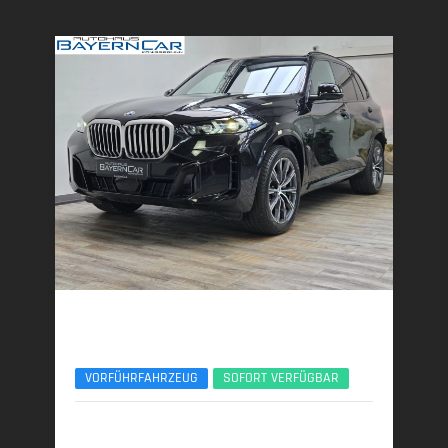
BMW X5
xDr40d M Sport 7Seats Luft Standhzg. ACC 360°
VORFÜHRFAHRZEUG
SOFORT VERFÜGBAR
09/2025 | 15.150 km
259 kW (352 PS) | Diesel