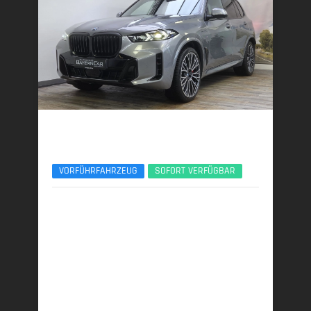
BMW X5
xDr50e M Sport Pro 22Zoll Pano Sitzlüft. AHK
VORFÜHRFAHRZEUG
SOFORT VERFÜGBAR
09/2025 | 6.900 km
360 kW (489 PS) | Plugin-Hybrid
27,0 kWh/100 km + 0,9 l/100 km (gew. komb.), 9,3
l/100 km (entladen, komb.) • 20 g CO
/km (gew.
2
komb.) • CO
-Klasse B (gew. komb.), G (entladen,
2
komb.)