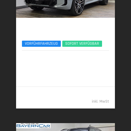
BMW X5
xDr30d M Sport Pro 22Zoll AHK Pano ACC 360°
VORFÜHRFAHRZEUG
SOFORT VERFÜGBAR
04/2025 | 9.631 km
219 kW (298 PS) | Diesel
7,5 l/100 km (komb.) • 197 g CO
/km (komb.) • CO
-
2
2
Klasse G (komb.)
77.489,- €
inkl. MwSt