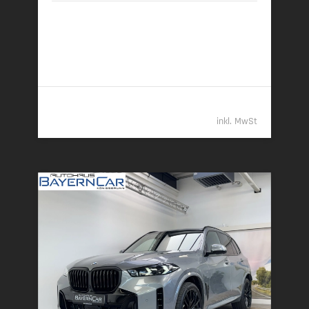
04/2026 | 9.450 km
259 kW (352 PS) | Diesel
7,7 l/100 km (komb.) • 202 g CO
/km (komb.) • CO
-
2
2
Klasse G (komb.)
112.489,- €
inkl. MwSt