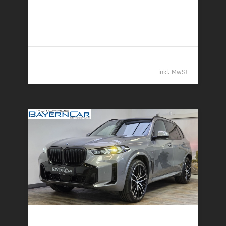
l/100 km (entladen, komb.) • 21 g CO
/km (gew.
2
komb.) • CO
-Klasse B (gew. komb.), G (entladen,
2
komb.)
92.789,- €
inkl. MwSt
BMW X5