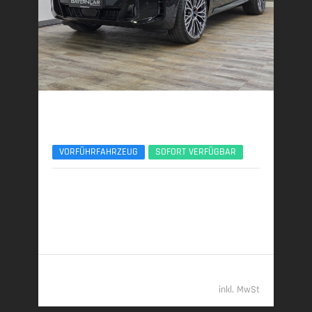
BMW X5
xDr40d M Sport Pro 7Seats Luftfeder AHK ACC
VORFÜHRFAHRZEUG
SOFORT VERFÜGBAR
12/2025 | 4.500 km
259 kW (352 PS) | Diesel
7,7 l/100 km (komb.) • 203 g CO
/km (komb.) • CO
-
2
2
Klasse G (komb.)
96.789,- €
inkl. MwSt