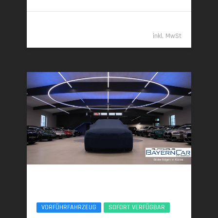
94.489,- €
inkl. MwSt
BMW X5
xDr40d M Sport Pro UPE138 B&W Luft Standheiz
VORFÜHRFAHRZEUG
SOFORT VERFÜGBAR