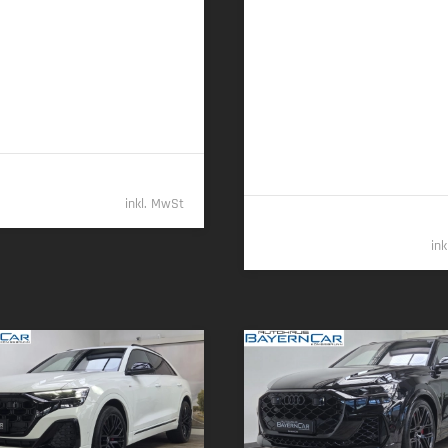
2025 | 8.190 km
02/2026 | 6.750 km
 (630 PS) | Benzin
360 kW (489 PS) | Plugin-Hybrid
100 km (komb.) • 287 g CO
/km
17,6 kWh/100 km + 0,7 l/100 km
2
 • CO
-Klasse G (komb.)
komb.), 8,1 l/100 km (entladen, 
2
71 g CO
/km (gew. komb.) • CO
2
2
B (gew. komb.), G (entladen, ko
115.989,- €
inkl. MwSt
79.38
in