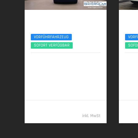
BMW 740d
Audi
xDr. M Sport Pro Exec.Lounge TV B&W UPE178
50 TDI A
VORFÜHRFAHRZEUG
VORF
SOFORT VERFÜGBAR
SOFO
03/2026 | 6.800 km
02/
220 kW (299 PS) | Diesel
210 kW
6,1 l/100 km (komb.) • 160 g CO
/km
8,6 l/1
2
(komb.) • CO
-Klasse F (komb.)
(komb.)
2
122.489,- €
inkl. MwSt