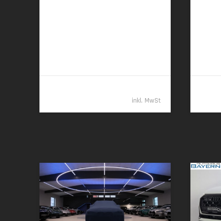
12/2025 | 5.150 km
06/
220 kW (299 PS) | Diesel
463 kW
6,3 l/100 km (komb.) • 165 g CO
/km
12,6 l/
2
(komb.) • CO
-Klasse F (komb.)
(komb.)
2
108.489,- €
inkl. MwSt