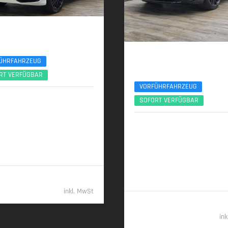
 Q8
HK S Line Sport+ ACC 360° MatrixLED
Audi RSQ8
ÜHRFAHRZEUG
Sportabgas AHK Standhzg. Black+ RS-D
RT VERFÜGBAR
VORFÜHRFAHRZEUG
2026 | 1.150 km
SOFORT VERFÜGBAR
 (286 PS) | Diesel
07/2025 | 9.850 km
441 kW (600 PS) | Benzin
00 km (komb.) • 225 g CO
/km
2
 • CO
-Klasse G (komb.)
2
13,5 l/100 km (komb.) • 306 g C
(komb.) • CO
-Klasse G (komb.)
85.789,- €
2
inkl. MwSt
126.98
in