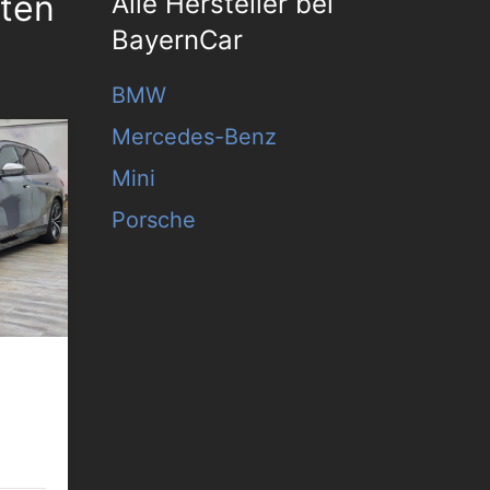
tten
Alle Hersteller bei
BayernCar
BMW
Mercedes-Benz
Mini
Porsche
ftung