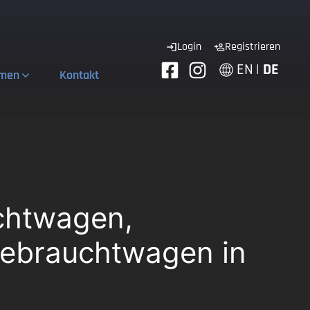
Login
Registrieren
EN
|
DE
hmen
Kontakt
chtwagen,
ebrauchtwagen in