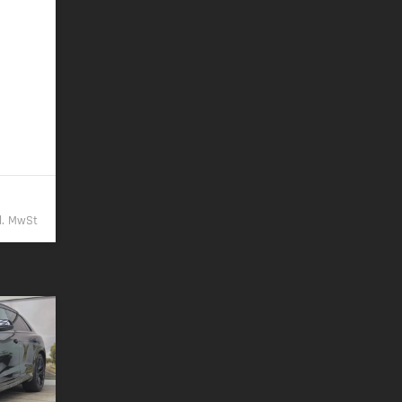
 (gew.
komb.) •
-Klasse
mb.)
9,- €
kl. MwSt