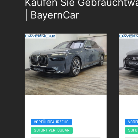
Kaufen Sie Gebrauchtwa
| BayernCar
BMW 740d
Audi
xDr Design Pure Excellence TV Lounge 21Zoll
Performa
VORFÜHRFAHRZEUG
VORF
SOFORT VERFÜGBAR
SOFO