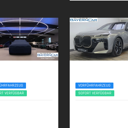
 540d
BMW 740d
port Pro Pano Sitzlüft. AHK ACC B&W
xDr. M SportPro Sitzlüft/Massage B&W 
ÜHRFAHRZEUG
VORFÜHRFAHRZEUG
RT VERFÜGBAR
SOFORT VERFÜGBAR
2025 | 8.600 km
08/2025 | 6.200 km
 (303 PS) | Diesel
220 kW (299 PS) | Diesel