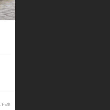
esign
O
/km
2
9,- €
kl. MwSt