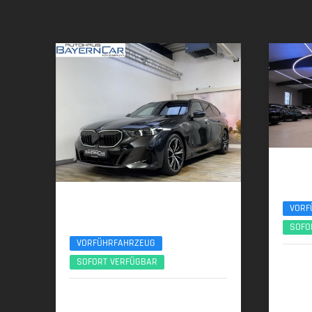
BMW
xDr. M S
BMW 540d
VORF
xDr. To. M Sport Pro Pano ACC 20Zoll B&W
SOFO
VORFÜHRFAHRZEUG
10/
SOFORT VERFÜGBAR
223 kW
07/2025 | 4.100 km