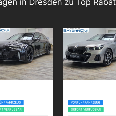
gen in Dresden zu Top Raba
 RS6
BMW 550e
nce RS-Design Schalensitze ACC 360°
xDr M Sport Pro B&W 20Zoll AHK Sitzlü
ÜHRFAHRZEUG
VORFÜHRFAHRZEUG
RT VERFÜGBAR
SOFORT VERFÜGBAR