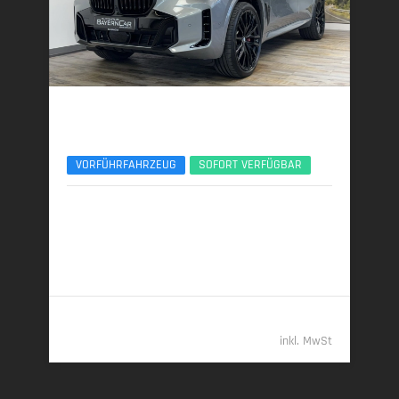
BMW X5
xDr30d M Sport Pro 22Zoll AHK Sitzlüft. ACC
VORFÜHRFAHRZEUG
SOFORT VERFÜGBAR
07/2025 | 5.650 km
219 kW (298 PS) | Diesel
7,1 l/100 km (komb.) • 186 g CO
/km (komb.) • CO
-
2
2
Klasse G (komb.)
79.989,- €
inkl. MwSt