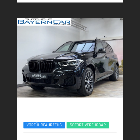
BMW X5
VR6 Protection - ARMORED/GEPANZERT
VORFÜHRFAHRZEUG
SOFORT VERFÜGBAR
05/2026 | 500 km
390 kW (530 PS) | Benzin