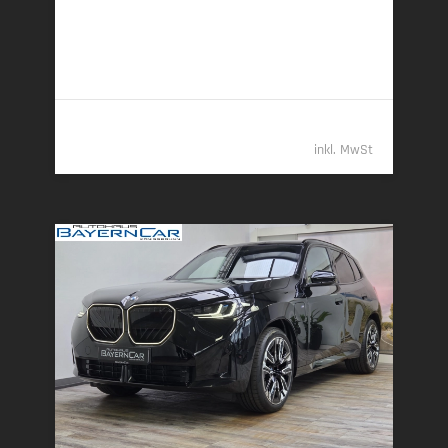
14,4 l/100 km (komb.) • 329 g CO
/km (komb.) • CO
-
2
2
Klasse G (komb.)
269.989,- €
inkl. MwSt