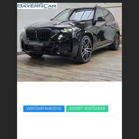
BMW X5
xDr40d M Sport Pro UPE140 B&W Luft Standhzg.
VORFÜHRFAHRZEUG
SOFORT VERFÜGBAR
02/2026 | 5.150 km
259 kW (352 PS) | Diesel
7,7 l/100 km (komb.) • 201 g CO
/km (komb.) • CO
-