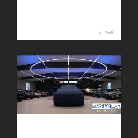
6,2 l/100 km (komb.) • 162 g CO
/km (komb.) • CO
-
2
2
Klasse F (komb.)
69.989,- €
inkl. MwSt
BMW X5
xDr40d M Sport Pro UPE138 B&W Luft Standheiz