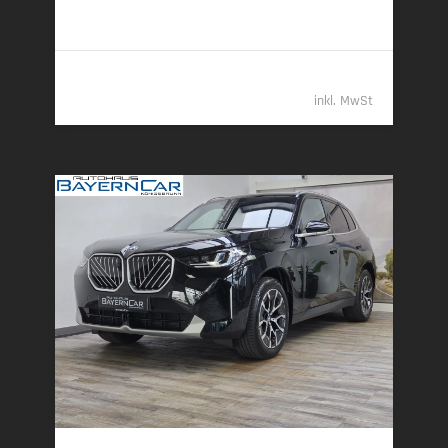
2
2
Klasse G (komb.)
109.989,- €
inkl. MwSt