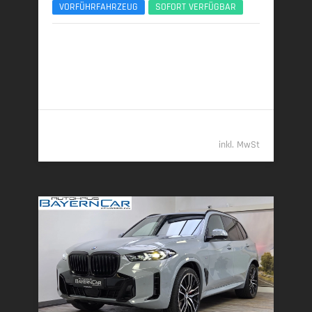
VORFÜHRFAHRZEUG
SOFORT VERFÜGBAR
04/2026 | 9.450 km
259 kW (352 PS) | Diesel
7,7 l/100 km (komb.) • 202 g CO
/km (komb.) • CO
-
2
2
Klasse G (komb.)
112.489,- €
inkl. MwSt