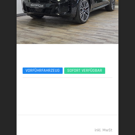
BMW X5
xDr40d M Sport Pro 7Seats Luftfeder AHK ACC
VORFÜHRFAHRZEUG
SOFORT VERFÜGBAR
12/2025 | 4.500 km
259 kW (352 PS) | Diesel
7,7 l/100 km (komb.) • 203 g CO
/km (komb.) • CO
-
2
2
Klasse G (komb.)
96.789,- €
inkl. MwSt