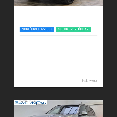
BMW X5
xDr30d M Sport Pro 22Zoll AHK Pano ACC 360°
VORFÜHRFAHRZEUG
SOFORT VERFÜGBAR
04/2025 | 9.631 km
219 kW (298 PS) | Diesel
7,5 l/100 km (komb.) • 197 g CO
/km (komb.) • CO
-
2
2
Klasse G (komb.)
77.489,- €
inkl. MwSt