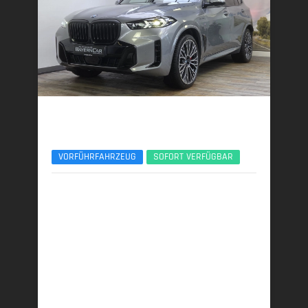
BMW X5
xDr50e M Sport Pro 22Zoll Pano Sitzlüft. AHK
VORFÜHRFAHRZEUG
SOFORT VERFÜGBAR
09/2025 | 7.900 km
360 kW (489 PS) | Plugin-Hybrid
27,0 kWh/100 km + 0,9 l/100 km (gew. komb.), 9,3
l/100 km (entladen, komb.) • 20 g CO
/km (gew.
2
komb.) • CO
-Klasse B (gew. komb.), G (entladen,
2
komb.)