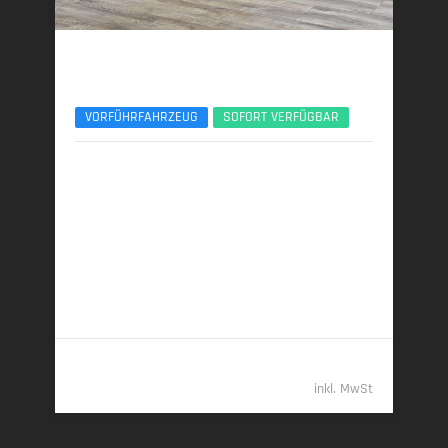
BMW X3
30e xDrive M Sport Pro 21Zoll AHK ACC 360°
VORFÜHRFAHRZEUG
SOFORT VERFÜGBAR
06/2025 | 8.950 km
220 kW (299 PS) | Plugin-Hybrid
22,9 kWh/100 km + 1,0 l/100 km (gew. komb.), 7,5
l/100 km (entladen, komb.) • 23 g CO
/km (gew.
2
komb.) • CO
-Klasse B (gew. komb.), G (entladen,
2
komb.)
61.989,- €
inkl. MwSt