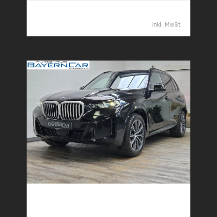
94.789,- €
inkl. MwSt
BMW X5
xDr40d M Sport 7Seats Luft Standhzg. ACC 360°