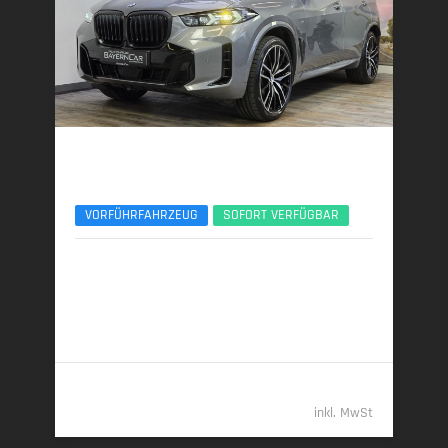
BMW X5
xDr30d M Sport Pro 22Zoll AHK Pano ACC
VORFÜHRFAHRZEUG
SOFORT VERFÜGBAR
09/2025 | 7.000 km
219 kW (298 PS) | Diesel
7,6 l/100 km (komb.) • 199 g CO
/km (komb.) • CO
-
2
2
Klasse G (komb.)
82.789,- €
inkl. MwSt