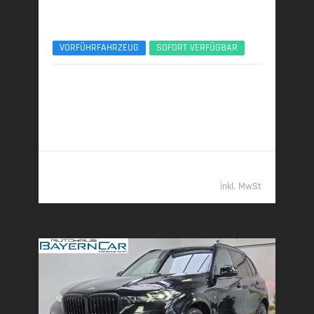
BMW X3
xDrive20d AHK ACC 360° ServiceIncl. UPE77
VORFÜHRFAHRZEUG
SOFORT VERFÜGBAR
10/2025 | 8.890 km
145 kW (197 PS) | Diesel
6,0 l/100 km (komb.) • 157 g CO
/km (komb.) • CO
-
2
2
Klasse E (komb.)
55.389,- €
inkl. MwSt