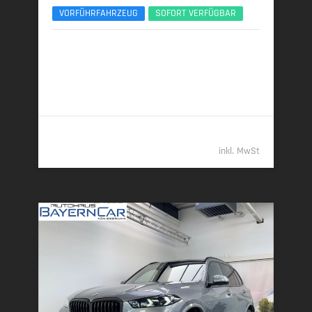
VORFÜHRFAHRZEUG
SOFORT VERFÜGBAR
09/2025 | 15.150 km
259 kW (352 PS) | Diesel
7,7 l/100 km (komb.) • 202 g CO
/km (komb.) • CO
-
2
2
Klasse G (komb.)
96.489,- €
inkl. MwSt