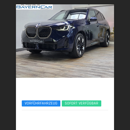
BMW X3
xDr40d M Sport Pro ACC 360° Sitzlüftung Pano
VORFÜHRFAHRZEUG
SOFORT VERFÜGBAR
01/2026 | 6.000 km
223 kW (303 PS) | Diesel