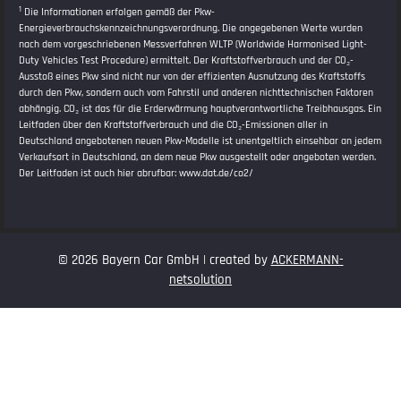
1
Die Informationen erfolgen gemäß der Pkw-
Energieverbrauchskennzeichnungsverordnung. Die angegebenen Werte wurden
nach dem vorgeschriebenen Messverfahren WLTP (Worldwide Harmonised Light-
Duty Vehicles Test Procedure) ermittelt. Der Kraftstoffverbrauch und der CO₂-
Ausstoß eines Pkw sind nicht nur von der effizienten Ausnutzung des Kraftstoffs
durch den Pkw, sondern auch vom Fahrstil und anderen nichttechnischen Faktoren
abhängig. CO₂ ist das für die Erderwärmung hauptverantwortliche Treibhausgas. Ein
Leitfaden über den Kraftstoffverbrauch und die CO₂-Emissionen aller in
Deutschland angebotenen neuen Pkw-Modelle ist unentgeltlich einsehbar an jedem
Verkaufsort in Deutschland, an dem neue Pkw ausgestellt oder angeboten werden.
Der Leitfaden ist auch hier abrufbar:
www.dat.de/co2/
© 2026 Bayern Car GmbH | created by
ACKERMANN-
netsolution