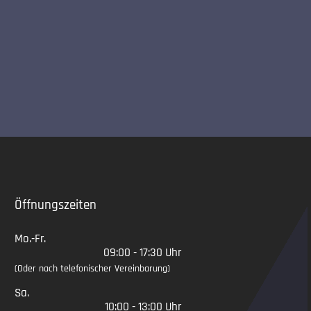
Slide 2 of 5
Öffnungszeiten
Mo.-Fr.
09:00 - 17:30 Uhr
(Oder nach telefonischer Vereinbarung)
Sa.
10:00 - 13:00 Uhr