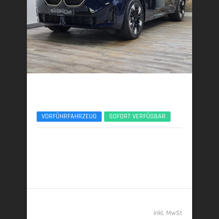
BMW X3
xDr40d M Sport Pro ACC 360° Sitzlüftung Pano
VORFÜHRFAHRZEUG
SOFORT VERFÜGBAR
01/2026 | 6.000 km
223 kW (303 PS) | Diesel
6,2 l/100 km (komb.) • 162 g CO
/km (komb.) • CO
-
2
2
Klasse F (komb.)
69.989,- €
inkl. MwSt