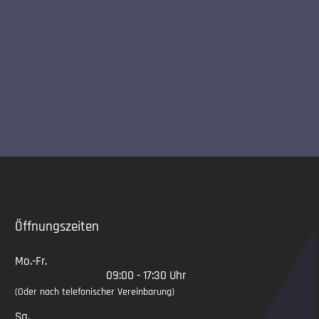
Slide 2 of 5
Öffnungszeiten
Mo.-Fr.
09:00 - 17:30 Uhr
(Oder nach telefonischer Vereinbarung)
Sa.