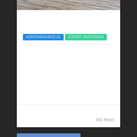
BMW X3
30e xDrive M Sport Pro 21Zoll AHK ACC 360°
VORFÜHRFAHRZEUG
SOFORT VERFÜGBAR
06/2025 | 8.950 km
220 kW (299 PS) | Plugin-Hybrid
22,9 kWh/100 km + 1,0 l/100 km (gew. komb.), 7,5
l/100 km (entladen, komb.) • 23 g CO
/km (gew.
2
komb.) • CO
-Klasse B (gew. komb.), G (entladen,
2
komb.)
61.989,- €
inkl. MwSt