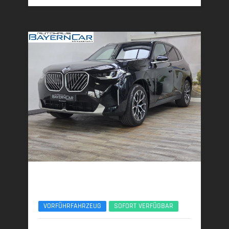
BMW X3
xDrive20d AHK ACC 360° ServiceIncl. UPE77
VORFÜHRFAHRZEUG
SOFORT VERFÜGBAR
10/2025 | 8.890 km
145 kW (197 PS) | Diesel