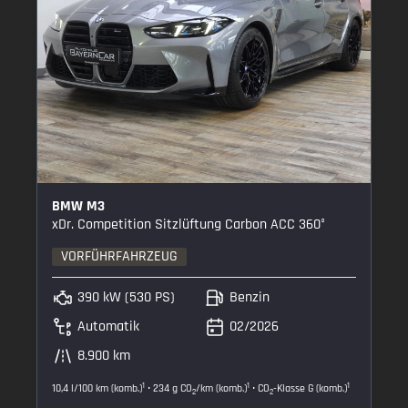
BMW M3
xDr. Competition Sitzlüftung Carbon ACC 360°
VORFÜHRFAHRZEUG
390 kW (530 PS)
Benzin
Automatik
02/2026
8.900 km
1
1
1
10,4 l/100 km (komb.)
• 234 g CO
/km (komb.)
• CO
-Klasse G (komb.)
2
2