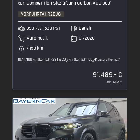
xDr. Competition Sitzlüftung Carbon ACC 360°
VORFÜHRFAHRZEUG
390 kW (530 PS)
Benzin
Automatik
01/2026
7.150 km
1
1
1
10,4 l/100 km (komb.)
• 234 g CO
/km (komb.)
• CO
-Klasse G (komb.)
2
2
91.489,- €
inkl. MwSt.