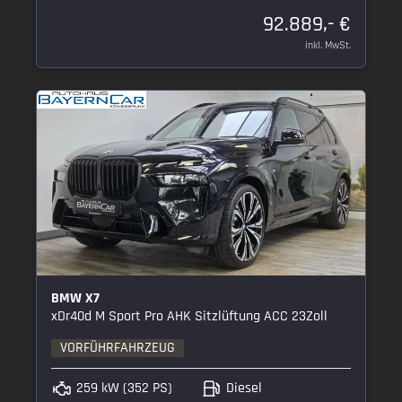
92.889,- €
inkl. MwSt.
BMW X7
xDr40d M Sport Pro AHK Sitzlüftung ACC 23Zoll
VORFÜHRFAHRZEUG
259 kW (352 PS)
Diesel