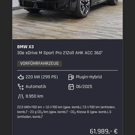
BMW X3
30e xDrive M Sport Pro 21Zoll AHK ACC 360°
VORFÜHRFAHRZEUG
220 kW (299 PS)
Plugin-Hybrid
Automatik
06/2025
8.950 km
22,9 kWh/100 km + 1,0 l/100 km (gew. komb.), 7,5 l/100 km (entladen,
1
1
komb.)
• 23 g CO
/km (gew. komb.)
• CO
-Klasse B (gew. komb.), G
2
2
1
(entladen, komb.)
61.989,- €