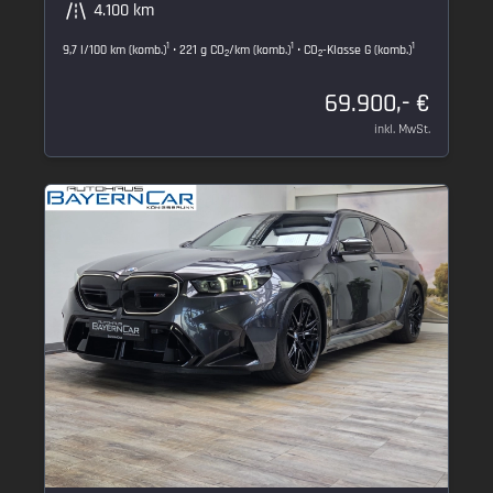
4.100 km
1
1
1
9,7 l/100 km (komb.)
• 221 g CO
/km (komb.)
• CO
-Klasse G (komb.)
2
2
69.900,- €
inkl. MwSt.