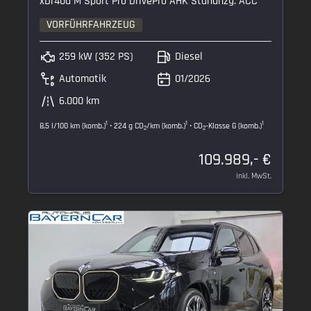
xDr40d M Sport Pro DrivePro AHK Standhzg. ACC
VORFÜHRFAHRZEUG
259 kW (352 PS)
Diesel
Automatik
01/2026
6.000 km
1
1
1
8,5 l/100 km (komb.)
• 224 g CO
/km (komb.)
• CO
-Klasse G (komb.)
2
2
109.989,- €
inkl. MwSt.