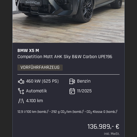
BMW X5 M
Competition Matt AHK Sky B&W Carbon UPE196
VORFÜHRFAHRZEUG
460 kW (625 PS)
Benzin
Automatik
11/2025
4.100 km
1
1
1
12,9 l/100 km (komb.)
• 292 g CO
/km (komb.)
• CO
-Klasse G (komb.)
2
2
136.989,- €
inkl. MwSt.