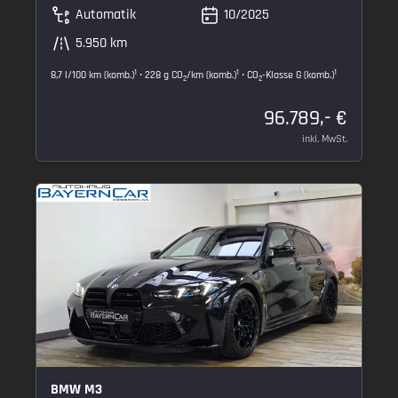
Automatik
10/2025
5.950 km
1
1
1
8,7 l/100 km (komb.)
• 228 g CO
/km (komb.)
• CO
-Klasse G (komb.)
2
2
96.789,- €
inkl. MwSt.
BMW M3