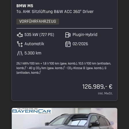
BMW M5
To. AHK Sitzlüftung B&W ACC 360° Driver
VORFÜHRFAHRZEUG
535 kW (727 PS)
Plugin-Hybrid
Automatik
02/2026
5.300 km
26,1 kWh/100 km + 1,8 l/100 km (gew. komb.), 10,5 l/100 km (entladen,
1
1
komb.)
• 40 g CO
/km (gew. komb.)
• CO
-Klasse B (gew. komb.), G
2
2
1
(entladen, komb.)
126.989,- €
inkl. MwSt.