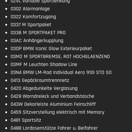
02VL Variable Sportlenkung
Allradantrieb
0302 Alarmanlage
Traktionskontrolle
0322 Komfortzugang
Alarmanlage
0337 M Sportpaket
033B M SPORTPAKET PRO
03AC Anhängerkupplung
03DP BMW Iconic Glow Exterieurpaket
03M2 M SPORTBREMSE, ROT HOCHGLAENZEND
03MF M Leuchten Shadow Line
03N4 BMW LM-Rad Individual Aero 910I STD SO
0413 Gepäckraumtrennnetz
0420 Abgedunkelte Verglasung
0428 Warndreieck und Verbandstasche
043W Dekorleiste Aluminium Feinschliff
0459 Sitzverstellung elektrisch mit Memory
0481 Sportsitz
0488 Lordosenstütze Fahrer u. Beifahrer