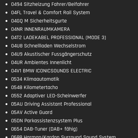
0494 Sitzheizung Fahrer/Beifahrer
04FL Travel & Comfort Rail System
04GQ M Sicherheitsgurte
04NR INNENRAUMKAMERA
04T2 LADEKABEL PROFESSIONAL (MODE 3)
04U8 Schnellladen Wechselstrom
04U9 Akustischer Fussgängerschutz
04UR Ambientes Innenlicht
04V1 BMW ICONICSOUNDS ELECTRIC
0534 Klimaautomatik
0548 Kilometertacho
0552 Adaptiver LED-Scheinwerfer
05AU Driving Assistant Professional
05AV Active Guard
05DN Parkassistenzsystem Plus
0654 DAB-Tuner (DAB+ fähig)
0688 Harman/Kardon Surround Sound System