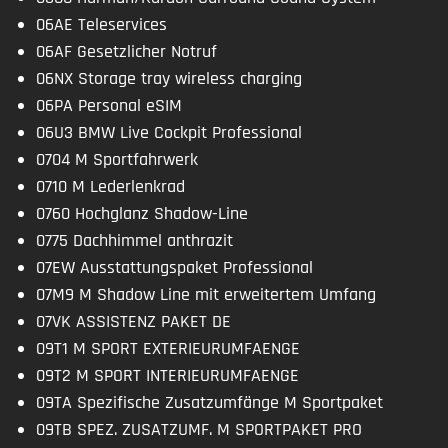
06AE Teleservices
06AF Gesetzlicher Notruf
06NX Storage tray wireless charging
06PA Personal eSIM
06U3 BMW Live Cockpit Professional
0704 M Sportfahrwerk
0710 M Lederlenkrad
0760 Hochglanz Shadow-Line
0775 Dachhimmel anthrazit
07EW Ausstattungspaket Professional
07M9 M Shadow Line mit erweitertem Umfang
07VK ASSISTENZ PAKET DE
09T1 M SPORT EXTERIEURUMFAENGE
09T2 M SPORT INTERIEURUMFAENGE
09TA Spezifische Zusatzumfänge M Sportpaket
09TB SPEZ. ZUSATZUMF. M SPORTPAKET PRO