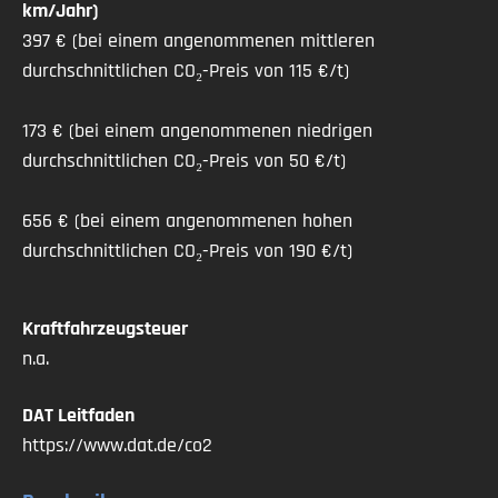
Berganfahrassistent
km/Jahr)
DAB-Radio
397 € (bei einem angenommenen mittleren
Elektrische Heckklappe
durchschnittlichen CO₂-Preis von 115 €/t)
LED-Scheinwerfer
LED-Tagfahrlicht
173 € (bei einem angenommenen niedrigen
Lederlenkrad
durchschnittlichen CO₂-Preis von 50 €/t)
Lordosenstütze
Müdigkeitswarnsystem
656 € (bei einem angenommenen hohen
Notbremsassistent
durchschnittlichen CO₂-Preis von 190 €/t)
Notrufsystem
Reifendruckkontrollsystem
Kraftfahrzeugsteuer
Schaltwippen
n.a.
Schlüssellose Zentralverriegelung
Soundsystem
DAT Leitfaden
Sprachsteuerung
https://www.dat.de/co2
Spurhalteassistent
Totwinkel-Assistent