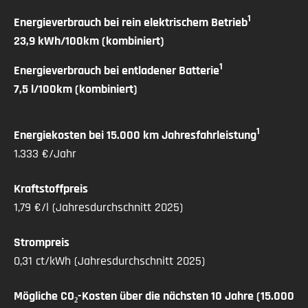
elektrische Seitenspiegel
1
Energieverbrauch bei rein elektrischem Betrieb
Bluetooth
23,9 kWh/100km (kombiniert)
Elektrische Sitzeinstellung
1
Energieverbrauch bei entladener Batterie
Head-up Display
7,5 l/100km (kombiniert)
Freisprecheinrichtung
MP3 Schnittstelle
Tuner oder Radio
1
Energiekosten bei 15.000 km Jahresfahrleistung
Kindersitzbefestigung
1.333 €/Jahr
Lichtsensor
Regensensor
Kraftstoffpreis
Einparkhilfe Sensoren vorne
1,79 €/l (Jahresdurchschnitt 2025)
Einparkhilfe Sensoren hinten
Einparkhilfe Kamera
Strompreis
Einparkhilfe Selbstlenkendes System
0,31 ct/kWh (Jahresdurchschnitt 2025)
Abstandstempomat
Armlehne
Mögliche CO₂-Kosten über die nächsten 10 Jahre (15.000