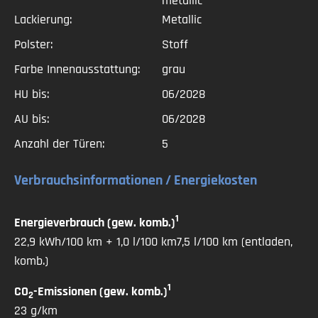
metallic
Sitze Memory-Funktion
Lackierung:
Metallic
Ausparkassistent
Elektr. Seitenspiegel anklappbar
Polster:
Stoff
Farbe Innenausstattung:
grau
Extras in der Ausstattung
HU bis:
06/2028
Garantie
AU bis:
06/2028
Dekra Qualitäts-Siegel
Scheckheftgepflegt
Anzahl der Türen:
5
ISOFIX Kindersitzhalterung
Verbrauchsinformationen / Energiekosten
Nichtraucherfahrzeug
Sportpaket
Start/Stop-Automatik
1
Energieverbrauch (gew. komb.)
Multifunktionslenkrad
22,9 kWh/100 km + 1,0 l/100 km7,5 l/100 km (entladen,
Tagfahrlicht
komb.)
Sportfahrwerk
1
CO
-Emissionen (gew. komb.)
Sportsitze
2
23 g/km
Kurvenlicht