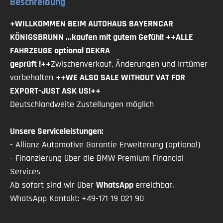
Beschreibung
Touchscreen
USB
+WILLKOMMEN BEIM AUTOHAUS BAYERNCAR
Verkehrszeichenerkennung
KÖNIGSBRUNN ...kaufen mit gutem Gefühl! ++ALLE
Einparkhilfe: 360° Kamera
FAHRZEUGE optional DEKRA
Fernlichtassistent
geprüft !++
Zwischenverkauf, Änderungen und Irrtümer
Sommerreifen
vorbehalten
++WE ALSO SALE WITHOUT VAT FOR
Blendfreies Fernlicht
EXPORT-JUST ASK US!++
Abstandswarner
Deutschlandweite Zustellungen möglich
Ambiente Licht
W-Lan / Wifi Hotspot
Unsere Serviceleistungen:
CarPlay
- Allianz Automotive Garantie Erweiterung (optional)
Android Auto
- Finanzierung über die BMW Premium Financial
Volldigitales Kombiinstrument
Services
Induktionsladen für Smartphones
Ab sofort sind wir über
WhatsApp
erreichbar.
Musikstreaming integriert
WhatsApp Kontakt: +49-171 19 021 90
Innenspiegel automatisch abblendend