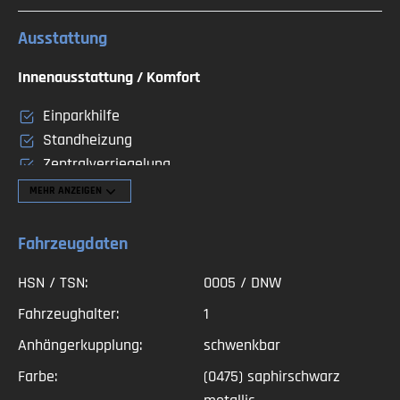
Ausstattung
Innenausstattung / Komfort
Einparkhilfe
Standheizung
Zentralverriegelung
Navigationssystem
MEHR
ANZEIGEN
Sitzheizung
Tempomat
Fahrzeugdaten
Servolenkung
HSN / TSN:
0005 / DNW
El. verstellbare Sitze
Beifahrer-Airbag
Fahrzeughalter:
1
Seitenairbag
Anhängerkupplung:
schwenkbar
Airbag
Farbe:
(0475) saphirschwarz
Bordcomputer