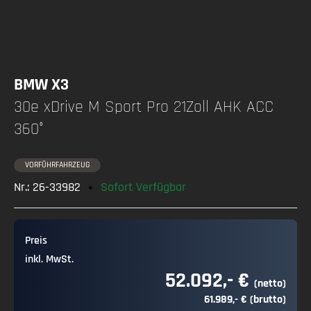
BMW X3
30e xDrive M Sport Pro 21Zoll AHK ACC
360°
VORFÜHRFAHRZEUG
Nr.: 26-33982
Sofort Verfügbar
Preis
inkl. MwSt.
52.092,- €
(netto)
61.989,- € (brutto)