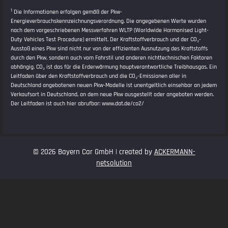
1
Die Informationen erfolgen gemäß der Pkw-
Energieverbrauchskennzeichnungsverordnung. Die angegebenen Werte wurden
nach dem vorgeschriebenen Messverfahren WLTP (Worldwide Harmonised Light-
Duty Vehicles Test Procedure) ermittelt. Der Kraftstoffverbrauch und der CO₂-
Ausstoß eines Pkw sind nicht nur von der effizienten Ausnutzung des Kraftstoffs
durch den Pkw, sondern auch vom Fahrstil und anderen nichttechnischen Faktoren
abhängig. CO₂ ist das für die Erderwärmung hauptverantwortliche Treibhausgas. Ein
Leitfaden über den Kraftstoffverbrauch und die CO₂-Emissionen aller in
Deutschland angebotenen neuen Pkw-Modelle ist unentgeltlich einsehbar an jedem
Verkaufsort in Deutschland, an dem neue Pkw ausgestellt oder angeboten werden.
Der Leitfaden ist auch hier abrufbar:
www.dat.de/co2/
© 2026 Bayern Car GmbH | created by
ACKERMANN-
netsolution