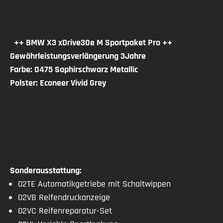
Gepäckraumabtrennung
Geschwindigkeitsbegrenzungsanlage
Adaptives Kurvenlicht
UNFALLFREI
++ BMW X3 xDrive30e M Sportpaket Pro ++
teilb. Rücksitzbank
Gewährleistungsverlängerung 3Jahre
Elektronische Parkbremse
Farbe: 0475 Saphirschwarz Metallic
Airbag hinten
Polster: Econeer Vivid Grey
Zentralverriegelung mit Funkfernbedienung
Getönte Scheiben
Aussenausstattung
Leichtmetallfelgen
Sonderausstattung:
Sicherheit
02TE Automatikgetriebe mit Schaltwippen
ABS
02VB Reifendruckanzeige
El. Wegfahrsperre
02VC Reifenreparatur-Set
ESP