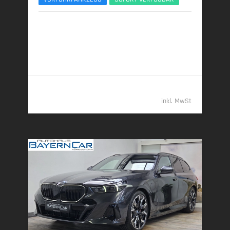
07/2025 | 4.100 km
223 kW (303 PS) | Diesel
6,1 l/100 km (komb.) • 161 g CO
/km (komb.) • CO
-
2
2
Klasse F (komb.)
63.489,- €
inkl. MwSt