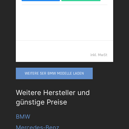
10/2025 | 6.000 km
223 kW (303 PS) | Diesel
6,1 l/100 km (komb.) • 161 g CO
/km (komb.) • CO
-
2
2
Klasse F (komb.)
73.489,- €
inkl. MwSt
WEITERE 5ER BMW MODELLE LADEN
Weitere Hersteller und
günstige Preise
BMW
Mercedes-Benz