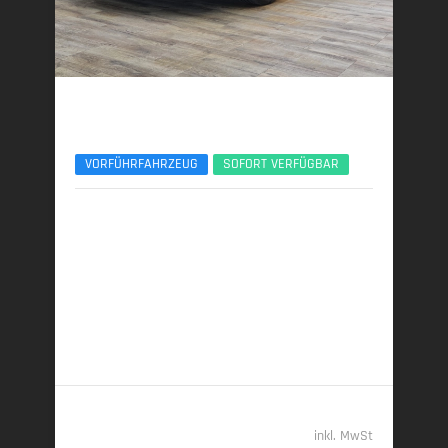
BMW 530e
xDrive M SportPro 21" ACC 360 AHK Sitzlüft
VORFÜHRFAHRZEUG
SOFORT VERFÜGBAR
01/2026 | 4.150 km
220 kW (299 PS) | Plugin-Hybrid
16,5 kWh/100 km + 3,1 l/100 km (gew. komb.), 7,8
l/100 km (entladen, komb.) • 70 g CO
/km (gew.
2
komb.) • CO
-Klasse B (gew. komb.), G (entladen,
2
komb.)
68.489,- €
inkl. MwSt