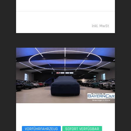
Klasse E (komb.)
69.989,- €
inkl. MwSt
BMW 540d
xDr M Sport Pro Pano ACC 20Zoll Sitzlüf AHK
VORFÜHRFAHRZEUG
SOFORT VERFÜGBAR