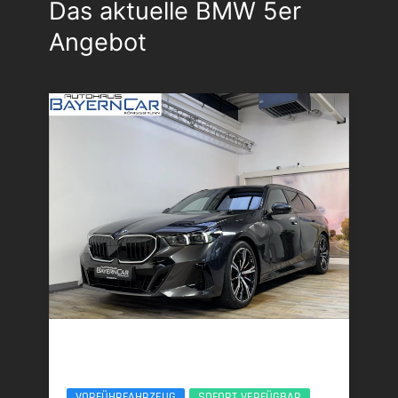
Das aktuelle BMW 5er
Angebot
BMW 540d
xDr. To. M Sport Pro Pano ACC 20Zoll B&W
VORFÜHRFAHRZEUG
SOFORT VERFÜGBAR