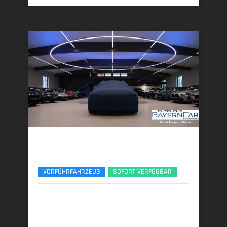
BMW 540d
xDr. M Sport Pro Pano Sitzlüft. AHK ACC B&W
VORFÜHRFAHRZEUG
SOFORT VERFÜGBAR
10/2025 | 8.600 km
223 kW (303 PS) | Diesel
6,0 l/100 km (komb.) • 159 g CO
/km (komb.) • CO
-
2
2