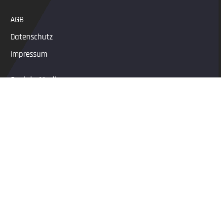
AGB
Datenschutz
Impressum
Soziale Medien
Addresse
Dornierstr. 10/11
D-86343 Königsbrunn
Kontakt