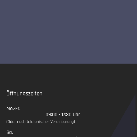
Slide 2 of 5
Öffnungszeiten
Mo.-Fr.
09:00 - 17:30 Uhr
(Oder nach telefonischer Vereinbarung)
Sa.