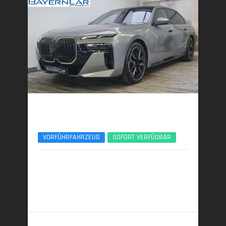
BMW 740d
xDr. M SportPro Sitzlüft/Massage B&W ACC SH
VORFÜHRFAHRZEUG
SOFORT VERFÜGBAR
08/2025 | 6.200 km
220 kW (299 PS) | Diesel
6,3 l/100 km (komb.) • 164 g CO
/km (komb.) • CO
-
2
2
Klasse F (komb.)
98.789,- €