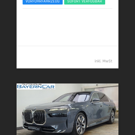
VORFÜHRFAHRZEUG
SOFORT VERFÜGBAR
11/2025 | 3.700 km
220 kW (299 PS) | Diesel
6,3 l/100 km (komb.) • 164 g CO
/km (komb.) • CO
-
2
2
Klasse F (komb.)
109.989,- €
inkl. MwSt