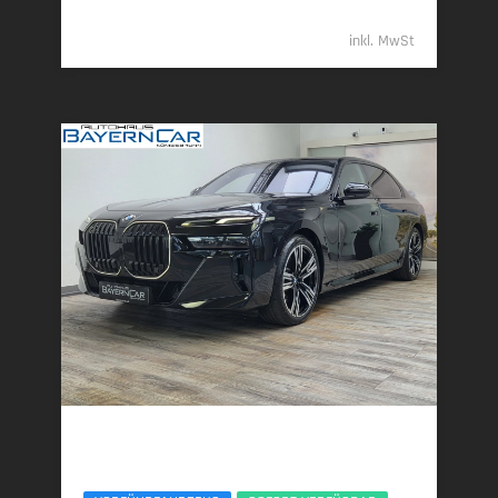
122.489,- €
inkl. MwSt
BMW 740d
xDr. M Sport Pro Entertain Executive Lounge