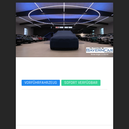
BMW 740d
xDr. M Sport Pro Exec.Lounge TV B&W UPE178
VORFÜHRFAHRZEUG
SOFORT VERFÜGBAR
03/2026 | 6.800 km
220 kW (299 PS) | Diesel
6,1 l/100 km (komb.) • 160 g CO
/km (komb.) • CO
-
2
2
Klasse F (komb.)