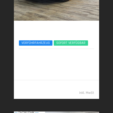
BMW 740d
xDr Design Pure Excellence TV Lounge 21Zoll
VORFÜHRFAHRZEUG
SOFORT VERFÜGBAR
12/2025 | 5.150 km
220 kW (299 PS) | Diesel
6,3 l/100 km (komb.) • 165 g CO
/km (komb.) • CO
-
2
2
Klasse F (komb.)
108.489,- €
inkl. MwSt