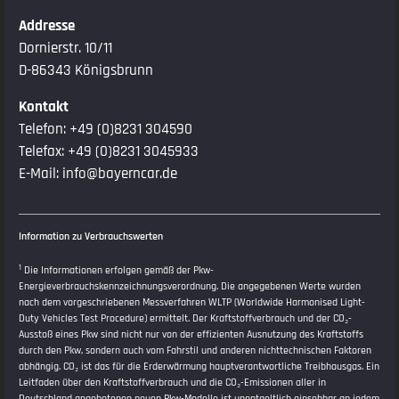
Addresse
Dornierstr. 10/11
D-86343 Königsbrunn
Kontakt
Telefon:
+49 (0)8231 304590
Telefax: +49 (0)8231 3045933
E-Mail:
info@bayerncar.de
Information zu Verbrauchswerten
1
Die Informationen erfolgen gemäß der Pkw-
Energieverbrauchskennzeichnungsverordnung. Die angegebenen Werte wurden
nach dem vorgeschriebenen Messverfahren WLTP (Worldwide Harmonised Light-
Duty Vehicles Test Procedure) ermittelt. Der Kraftstoffverbrauch und der CO₂-
Ausstoß eines Pkw sind nicht nur von der effizienten Ausnutzung des Kraftstoffs
durch den Pkw, sondern auch vom Fahrstil und anderen nichttechnischen Faktoren
abhängig. CO₂ ist das für die Erderwärmung hauptverantwortliche Treibhausgas. Ein
Leitfaden über den Kraftstoffverbrauch und die CO₂-Emissionen aller in
Deutschland angebotenen neuen Pkw-Modelle ist unentgeltlich einsehbar an jedem