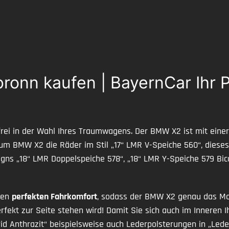
ronn kaufen | BayernCar Ihr 
h frei in der Wahl Ihres Traumwagens. Der BMW X2 ist mit eine
zum BMW X2 die Räder im Stil „17“ LMR V-Speiche 560“, dies
gns „18“ LMR Doppelspeiche 578“, „18“ LMR Y-Speiche 579 Bico
sen
perfekten Fahrkomfort
, sodass der BMW X2 genau das Mod
perfekt zur Seite stehen wird! Damit Sie sich auch im Inneren
Grid Anthrazit“ beispielsweise auch Lederpolsterungen in „Le