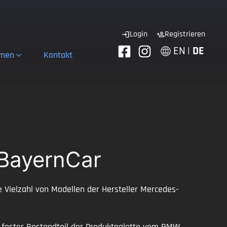
Login
Registrieren
EN
|
DE
hmen
Kontakt
 BayernCar
Vielzahl von Modellen der Hersteller Mercedes-
8 fester Bestandteil der Produktpalette vom BMW.