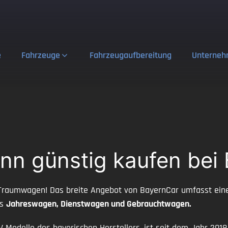
e
Fahrzeuge
Fahrzeugaufbereitung
Unterne
nn günstig kaufen bei
Traumwagen! Das breite Angebot von BayernCar umfasst eine 
ls
Jahreswagen, Dienstwagen und Gebrauchtwagen.
V Modelle des bayerischen Herstellers, ist seit dem Jahr 201