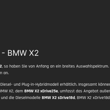
W - BMW X2
2
, so haben Sie von Anfang an ein breites Auswahlspektrum.
n an.
 Diesel- und Plug-in-Hybridmodell erhältlich. Insgesamt könn
d BMW X2, dem
BMW X2 xDrive25e
, umfasst das Angebot auße
 und die Dieselmodelle
BMW X2 sDrive18d
, BMW X2 xDrive18