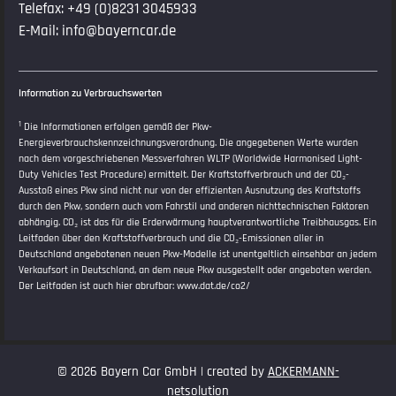
Telefax: +49 (0)8231 3045933
E-Mail:
info@bayerncar.de
Information zu Verbrauchswerten
1
Die Informationen erfolgen gemäß der Pkw-
Energieverbrauchskennzeichnungsverordnung. Die angegebenen Werte wurden
nach dem vorgeschriebenen Messverfahren WLTP (Worldwide Harmonised Light-
Duty Vehicles Test Procedure) ermittelt. Der Kraftstoffverbrauch und der CO₂-
Ausstoß eines Pkw sind nicht nur von der effizienten Ausnutzung des Kraftstoffs
durch den Pkw, sondern auch vom Fahrstil und anderen nichttechnischen Faktoren
abhängig. CO₂ ist das für die Erderwärmung hauptverantwortliche Treibhausgas. Ein
Leitfaden über den Kraftstoffverbrauch und die CO₂-Emissionen aller in
Deutschland angebotenen neuen Pkw-Modelle ist unentgeltlich einsehbar an jedem
Verkaufsort in Deutschland, an dem neue Pkw ausgestellt oder angeboten werden.
Der Leitfaden ist auch hier abrufbar:
www.dat.de/co2/
© 2026 Bayern Car GmbH | created by
ACKERMANN-
netsolution