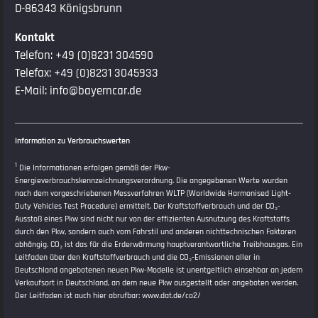
D-86343 Königsbrunn
Kontakt
Telefon:
+49 (0)8231 304590
Telefax: +49 (0)8231 3045933
E-Mail:
info@bayerncar.de
Information zu Verbrauchswerten
1
Die Informationen erfolgen gemäß der Pkw-
Energieverbrauchskennzeichnungsverordnung. Die angegebenen Werte wurden
nach dem vorgeschriebenen Messverfahren WLTP (Worldwide Harmonised Light-
Duty Vehicles Test Procedure) ermittelt. Der Kraftstoffverbrauch und der CO₂-
Ausstoß eines Pkw sind nicht nur von der effizienten Ausnutzung des Kraftstoffs
durch den Pkw, sondern auch vom Fahrstil und anderen nichttechnischen Faktoren
abhängig. CO₂ ist das für die Erderwärmung hauptverantwortliche Treibhausgas. Ein
Leitfaden über den Kraftstoffverbrauch und die CO₂-Emissionen aller in
Deutschland angebotenen neuen Pkw-Modelle ist unentgeltlich einsehbar an jedem
Verkaufsort in Deutschland, an dem neue Pkw ausgestellt oder angeboten werden.
Der Leitfaden ist auch hier abrufbar:
www.dat.de/co2/