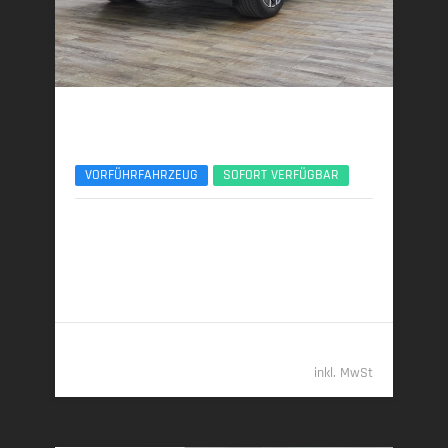
BMW X3
xDrive20d AHK ACC 360° ServiceIncl. UPE77
VORFÜHRFAHRZEUG
SOFORT VERFÜGBAR
10/2025 | 8.890 km
145 kW (197 PS) | Diesel
6,0 l/100 km (komb.) • 157 g CO
/km (komb.) • CO
-
2
2
Klasse E (komb.)
55.389,- €
inkl. MwSt