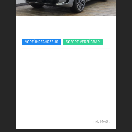
BMW X5
xDr50e M Sport Pro 22Zoll Pano Sitzlüft. AHK
VORFÜHRFAHRZEUG
SOFORT VERFÜGBAR
09/2025 | 7.900 km
360 kW (489 PS) | Plugin-Hybrid
27,0 kWh/100 km + 0,9 l/100 km (gew. komb.), 9,3
l/100 km (entladen, komb.) • 20 g CO
/km (gew.
2
komb.) • CO
-Klasse B (gew. komb.), G (entladen,
2
komb.)
94.789,- €
inkl. MwSt