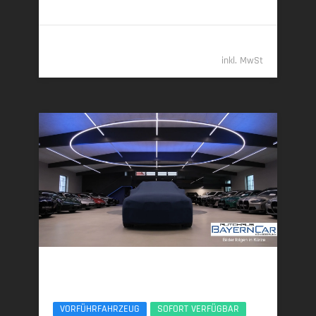
Klasse G (komb.)
77.489,- €
inkl. MwSt
BMW X5
xDr40d M Sport Pro UPE138 B&W Luft Standheiz
VORFÜHRFAHRZEUG
SOFORT VERFÜGBAR