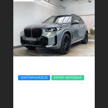
BMW X5
xDr30d M Sport Pro 22Zoll AHK Sitzlüft. ACC
VORFÜHRFAHRZEUG
SOFORT VERFÜGBAR
07/2025 | 5.650 km
219 kW (298 PS) | Diesel
7,1 l/100 km (komb.) • 186 g CO
/km (komb.) • CO
-
2
2
Klasse G (komb.)