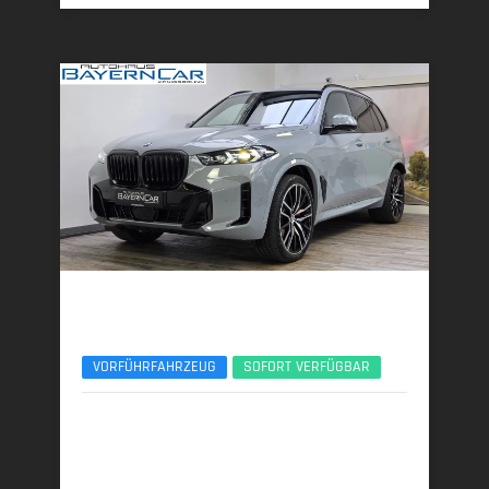
BMW X5
xDr30d M Sport Pro 22Zoll AHK Pano ACC 360°
VORFÜHRFAHRZEUG
SOFORT VERFÜGBAR
04/2025 | 9.631 km
219 kW (298 PS) | Diesel
7,5 l/100 km (komb.) • 197 g CO
/km (komb.) • CO
-
2
2