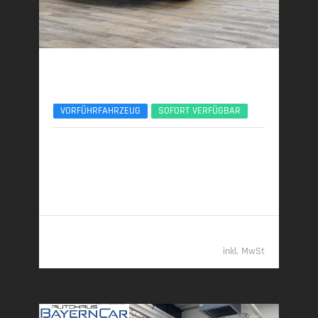
BMW X3
xDr40d M Sport Pro ACC 360° Sitzlüftung Pano
VORFÜHRFAHRZEUG
SOFORT VERFÜGBAR
01/2026 | 6.000 km
223 kW (303 PS) | Diesel
6,2 l/100 km (komb.) • 162 g CO
/km (komb.) • CO
-
2
2
Klasse F (komb.)
69.989,- €
inkl. MwSt