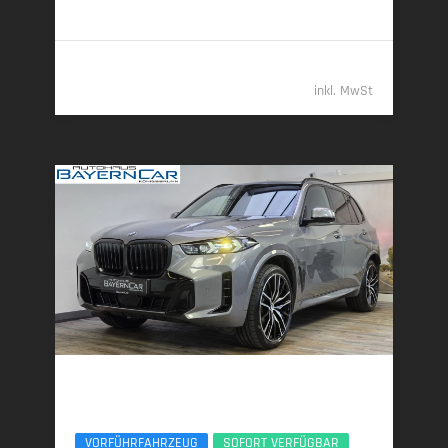
Klasse G (komb.)
96.489,- €
inkl. MwSt
BMW X5
xDr30d M Sport Pro 22Zoll AHK Pano ACC
VORFÜHRFAHRZEUG
SOFORT VERFÜGBAR