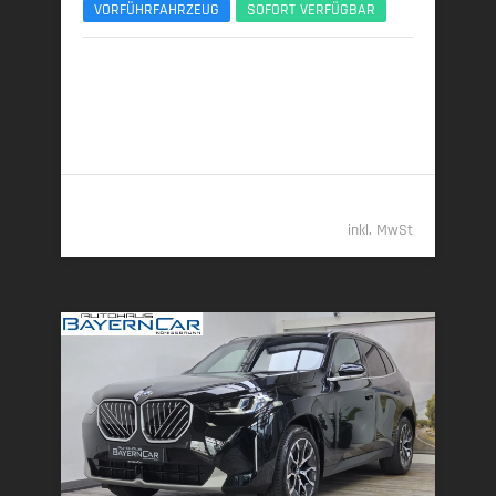
VORFÜHRFAHRZEUG
SOFORT VERFÜGBAR
12/2025 | 4.500 km
259 kW (352 PS) | Diesel
7,7 l/100 km (komb.) • 203 g CO
/km (komb.) • CO
-
2
2
Klasse G (komb.)
96.789,- €
inkl. MwSt