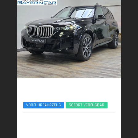
BMW X5
xDr40d M Sport 7Seats Luft Standhzg. ACC 360°
VORFÜHRFAHRZEUG
SOFORT VERFÜGBAR
09/2025 | 15.150 km
259 kW (352 PS) | Diesel
7,7 l/100 km (komb.) • 202 g CO
/km (komb.) • CO
-
2
2