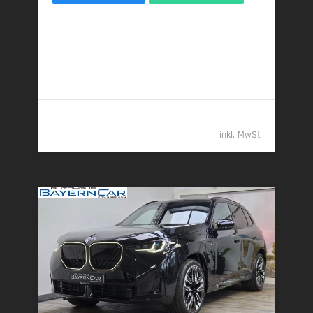
09/2025 | 7.000 km
219 kW (298 PS) | Diesel
7,6 l/100 km (komb.) • 199 g CO
/km (komb.) • CO
-
2
2
Klasse G (komb.)
82.789,- €
inkl. MwSt