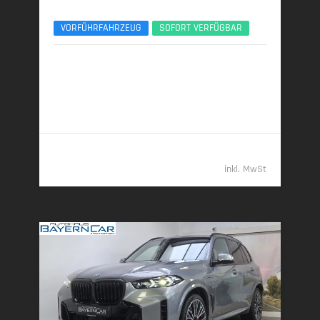
VR6 Protection - ARMORED/GEPANZERT
VORFÜHRFAHRZEUG
SOFORT VERFÜGBAR
05/2026 | 500 km
390 kW (530 PS) | Benzin
14,4 l/100 km (komb.) • 329 g CO
/km (komb.) • CO
-
2
2
Klasse G (komb.)
269.989,- €
inkl. MwSt