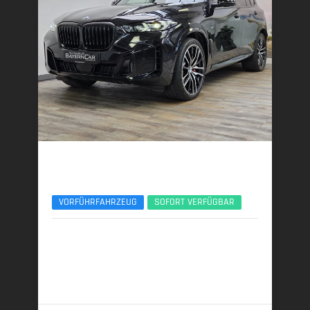
BMW X5
xDr40d M Sport Pro UPE140 B&W Luft Standhzg.
VORFÜHRFAHRZEUG
SOFORT VERFÜGBAR
02/2026 | 5.150 km
259 kW (352 PS) | Diesel
7,7 l/100 km (komb.) • 201 g CO
/km (komb.) • CO
-
2
2
Klasse G (komb.)