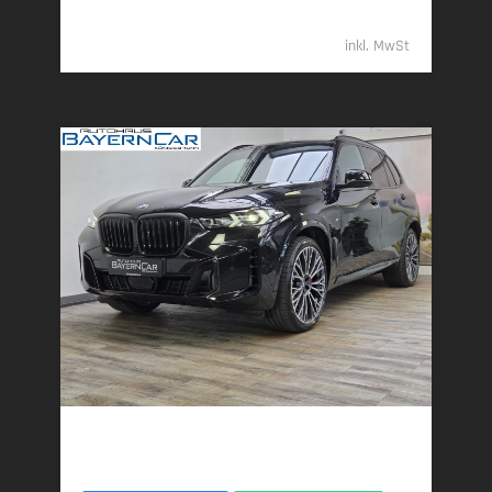
109.989,- €
inkl. MwSt
BMW X5
xDr40d M Sport Pro 7Seats Luftfeder AHK ACC