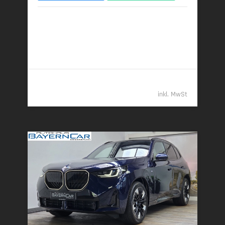
04/2026 | 9.450 km
259 kW (352 PS) | Diesel
7,7 l/100 km (komb.) • 202 g CO
/km (komb.) • CO
-
2
2
Klasse G (komb.)
112.489,- €
inkl. MwSt