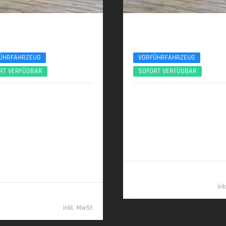
 X3
BMW X3
ve M Sport Pro 21Zoll AHK ACC 360°
xDrive20d AHK ACC 360° ServiceIncl. 
ÜHRFAHRZEUG
VORFÜHRFAHRZEUG
RT VERFÜGBAR
SOFORT VERFÜGBAR
2025 | 8.950 km
10/2025 | 8.890 km
 (299 PS) | Plugin-Hybrid
145 kW (197 PS) | Diesel
h/100 km + 1,0 l/100 km (gew.
6,0 l/100 km (komb.) • 157 g CO
2
 7,5 l/100 km (entladen, komb.) •
(komb.) • CO
-Klasse E (komb.)
2
O
/km (gew. komb.) • CO
-Klasse
2
2
 komb.), G (entladen, komb.)
55.38
in
61.989,- €
inkl. MwSt