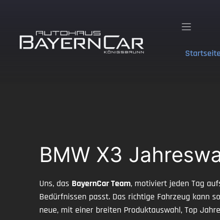
Zum
Inhalt
springen
Startseit
BMW X3 Jahreswag
Uns, das
BayernCar Team
, motiviert jeden Tag a
Bedürfnissen passt. Das richtige Fahrzeug kann sow
neue, mit einer breiten Produktauswahl, Top Ja