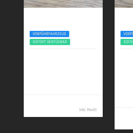
BMW X3
BMW
xDr40d M Sport Pro ACC 360° Sitzlüftung Pano
30e xDri
VORFÜHRFAHRZEUG
VORF
SOFORT VERFÜGBAR
SOFO
01/2026 | 6.000 km
06/
223 kW (303 PS) | Diesel
220 kW
6,2 l/100 km (komb.) • 162 g CO
/km
22,9 kW
2
(komb.) • CO
-Klasse F (komb.)
komb.),
2
23 g C
B (gew.
69.989,- €
inkl. MwSt