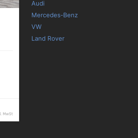
Audi
Mercedes-Benz
UPE77
VW
Land Rover
/km
9,- €
kl. MwSt