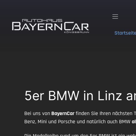
Zum
Inhalt
springen
Startseit
5er BMW in Linz a
Bei uns von
BayernCar
finden Sie Ihren nächsten
Benz, Mini und Porsche und natürlich auch BMW
a
Die Modellreihe rund um den 5er BMW ist ein wahr