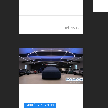
70 g CO
/km (gew. komb.) • CO
-Klasse
2
2
B (gew. komb.), G (entladen, komb.)
68.489,- €
inkl. MwSt
BMW 540d
xDr M Sport Pro Pano ACC 20Zoll Sitzlüf AHK
VORFÜHRFAHRZEUG