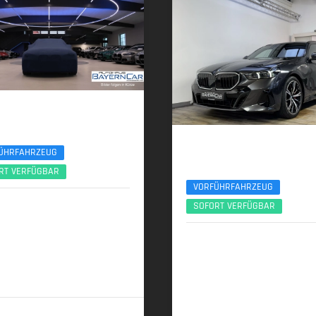
 540d
port Pro Pano Sitzlüft. AHK ACC B&W
BMW 540d
ÜHRFAHRZEUG
xDr. To. M Sport Pro Pano ACC 20Zol
RT VERFÜGBAR
VORFÜHRFAHRZEUG
2025 | 8.600 km
SOFORT VERFÜGBAR
 (303 PS) | Diesel
07/2025 | 4.100 km
223 kW (303 PS) | Diesel
00 km (komb.) • 159 g CO
/km
2
 • CO
-Klasse E (komb.)
2
6,1 l/100 km (komb.) • 161 g CO
2
(komb.) • CO
-Klasse F (komb.)
69.989,- €
2