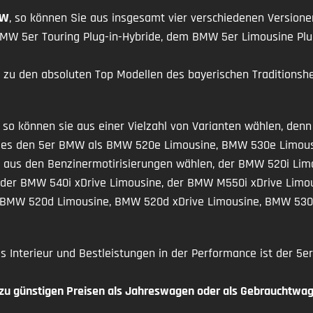
MW
, so können Sie aus insgesamt vier verschiedenen Versionen
BMW 5er Touring Plug-in-Hybride, dem BMW 5er Limousine P
 zu den absoluten Top Modellen des bayerischen Traditionsher
so können sie aus einer Vielzahl von Varianten wählen, denn
 gibt es den 5er BMW als BMW 520e Limousine, BMW 530e Lim
h aus den Benzinermotirisierungen wählen, der BMW 520i Li
e der BMW 540i xDrive Limousine, der BMW M550i xDrive Li
ls BMW 520d Limousine, BMW 520d xDrive Limousine, BMW 53
les Interieur und Bestleistungen in der Performance ist der
 zu günstigen Preisen als Jahreswagen oder als Gebrauchtwa