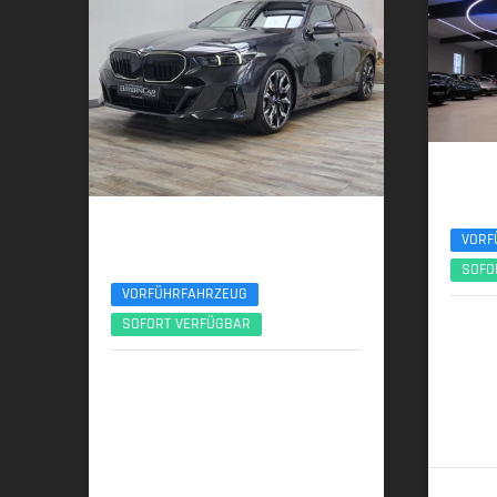
BMW
xDr. M S
BMW 530e
VORF
xDrive M SportPro 21" ACC 360 AHK Sitzlüft
SOFO
VORFÜHRFAHRZEUG
10/
SOFORT VERFÜGBAR
223 kW
01/2026 | 4.150 km
220 kW (299 PS) | Plugin-Hybrid
6,0 l/1
(komb.)
16,5 kWh/100 km + 3,1 l/100 km (gew.
komb.), 7,8 l/100 km (entladen, komb.) •