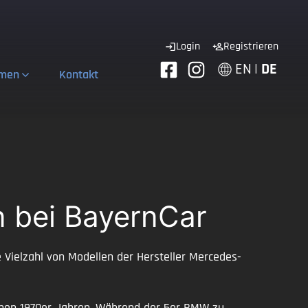
Login
Registrieren
EN
|
DE
hmen
Kontakt
n bei BayernCar
Vielzahl von Modellen der Hersteller Mercedes-
rühen 1970er Jahren. Während der 5er BMW zu