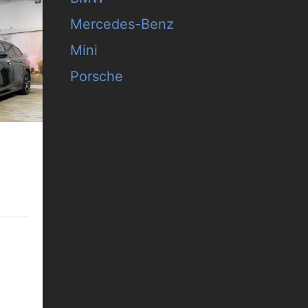
Mercedes-Benz
Mini
Porsche
l B&W
/km