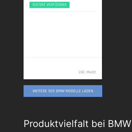
SOFORT VERFÜGBAR
10/2025 | 6.000 km
223 kW (303 PS) | Diesel
6,1 l/100 km (komb.) • 161 g CO
/km
2
(komb.) • CO
-Klasse F (komb.)
2
73.489,- €
inkl. MwSt
WEITERE 5ER BMW MODELLE LADEN
Produktvielfalt bei BM