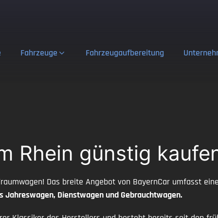
e
Fahrzeuge
Fahrzeugaufbereitung
Unterne
m Rhein günstig kaufe
 Traumwagen! Das breite Angebot von BayernCar umfasst eine 
ls Jahreswagen, Dienstwagen und Gebrauchtwagen.
er Klassiker des Herstellers und besteht bereits seit den f