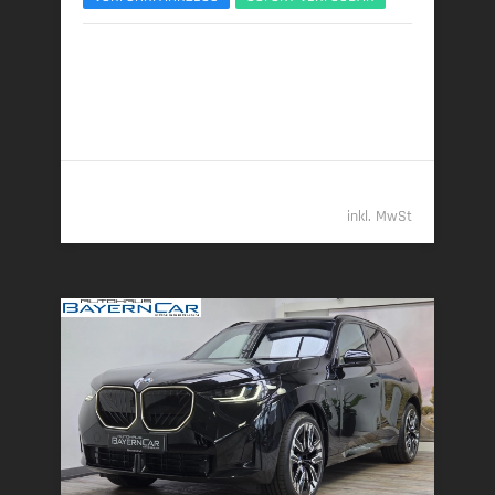
10/2025 | 8.890 km
145 kW (197 PS) | Diesel
6,0 l/100 km (komb.) • 157 g CO
/km (komb.) • CO
-
2
2
Klasse E (komb.)
55.389,- €
inkl. MwSt