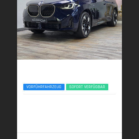
BMW X3
xDr40d M Sport Pro ACC 360° Sitzlüftung Pano
VORFÜHRFAHRZEUG
SOFORT VERFÜGBAR
01/2026 | 6.000 km
223 kW (303 PS) | Diesel
6,2 l/100 km (komb.) • 162 g CO
/km (komb.) • CO
-
2
2
Klasse F (komb.)