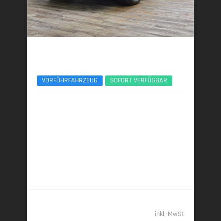
BMW X3
30e xDrive M Sport Pro 21Zoll AHK ACC 360°
VORFÜHRFAHRZEUG
SOFORT VERFÜGBAR
06/2025 | 8.950 km
220 kW (299 PS) | Plugin-Hybrid
22,9 kWh/100 km + 1,0 l/100 km (gew. komb.), 7,5
l/100 km (entladen, komb.) • 23 g CO
/km (gew.
2
komb.) • CO
-Klasse B (gew. komb.), G (entladen,
2
komb.)
61.989,- €
inkl. MwSt