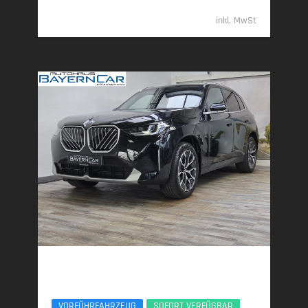
69.989,- €
inkl. MwSt
BMW X3
xDrive20d AHK ACC 360° ServiceIncl. UPE77
VORFÜHRFAHRZEUG
SOFORT VERFÜGBAR