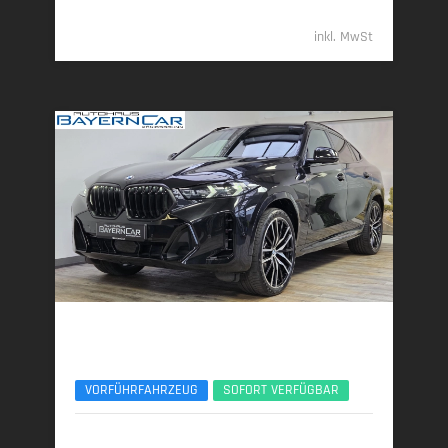
83.789,- €
inkl. MwSt
BMW X6
xDr30d M Sport Pro ACC 360°Pano H&K 22Zoll
VORFÜHRFAHRZEUG
SOFORT VERFÜGBAR
09/2025 | 9.950 km
219 kW (298 PS) | Diesel