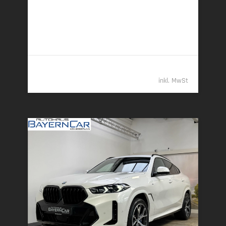
05/2025 | 8.792 km
219 kW (298 PS) | Diesel
7,3 l/100 km (komb.) • 191 g CO
/km (komb.) • CO
-
2
2
Klasse G (komb.)
79.989,- €
inkl. MwSt