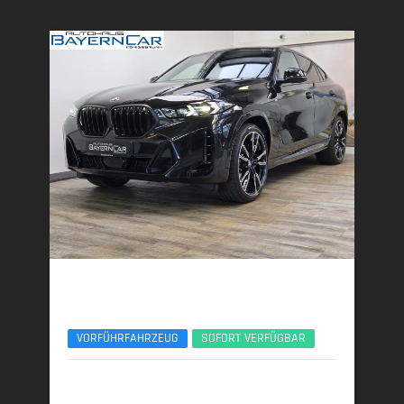
BMW X6
xDr30d M Sport Pro 22Zoll AHK ACC Luftfeder
VORFÜHRFAHRZEUG
SOFORT VERFÜGBAR
01/2026 | 4.400 km
219 kW (298 PS) | Diesel