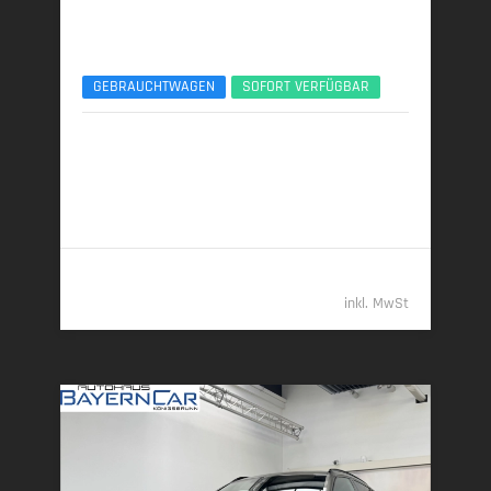
BMW X6
xDr40d M Sport Pro Luft AHK 22Zoll B&W UPE142
GEBRAUCHTWAGEN
SOFORT VERFÜGBAR
03/2026 | 8.700 km
259 kW (352 PS) | Diesel
7,2 l/100 km (komb.) • 190 g CO
/km (komb.) • CO
-
2
2
Klasse G (komb.)
109.989,- €
inkl. MwSt