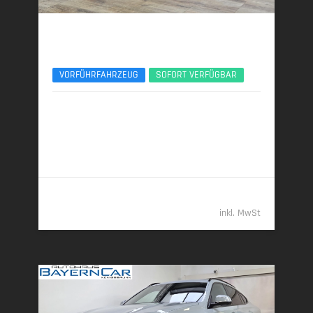
BMW X6
xDr30d M Sport Pro ACC 360°Pano AHK 22Zoll
VORFÜHRFAHRZEUG
SOFORT VERFÜGBAR
08/2025 | 15.300 km
219 kW (298 PS) | Diesel
7,4 l/100 km (komb.) • 193 g CO
/km (komb.) • CO
-
2
2
Klasse G (komb.)
86.789,- €
inkl. MwSt