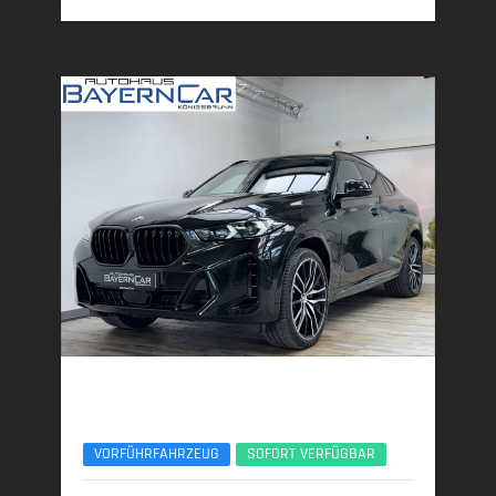
BMW X6
xDrive30d M Sport Pro 22Zoll Pano ACC 360°
VORFÜHRFAHRZEUG
SOFORT VERFÜGBAR