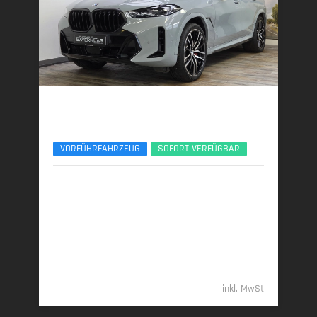
BMW X6
xDr30d M Sport Pro ACC 360°Pano H&K 22Zoll
VORFÜHRFAHRZEUG
SOFORT VERFÜGBAR
09/2025 | 10.700 km
219 kW (298 PS) | Diesel
7,4 l/100 km (komb.) • 193 g CO
/km (komb.) • CO
-
2
2
Klasse G (komb.)
81.789,- €
inkl. MwSt