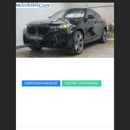
BMW X6
xDrive40d M Sport Pro 22Zoll ACC 360°
VORFÜHRFAHRZEUG
SOFORT VERFÜGBAR
04/2025 | 15.150 km
259 kW (352 PS) | Diesel
7,4 l/100 km (komb.) • 194 g CO
/km (komb.) • CO
-
2
2
Klasse G (komb.)