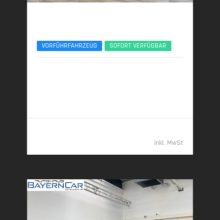
BMW X6
xDr40d M Sport Pro 22Zoll AHK Pano Sitzlüft.
VORFÜHRFAHRZEUG
SOFORT VERFÜGBAR
11/2025 | 4.250 km
259 kW (352 PS) | Diesel
7,4 l/100 km (komb.) • 195 g CO
/km (komb.) • CO
-
2
2
Klasse G (komb.)
87.489,- €
inkl. MwSt