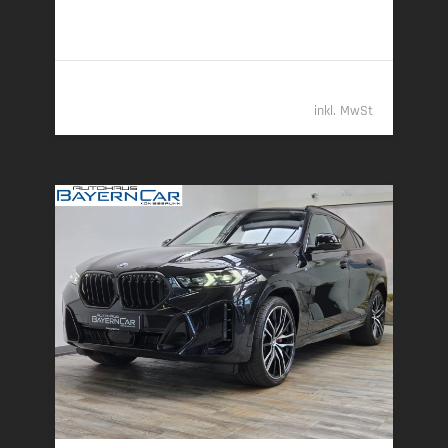
7,6 l/100 km (komb.) • 199 g CO
/km (komb.) • CO
-
2
2
Klasse G (komb.)
92.989,- €
inkl. MwSt