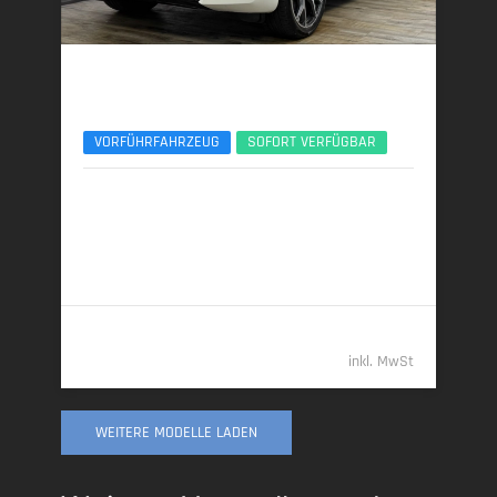
BMW X6
xDrive30d M Sport Pro AHK Pano Sitzlüft. ACC
VORFÜHRFAHRZEUG
SOFORT VERFÜGBAR
06/2025 | 8.784 km
219 kW (298 PS) | Diesel
7,3 l/100 km (komb.) • 191 g CO
/km (komb.) • CO
-
2
2
Klasse G (komb.)
79.989,- €
inkl. MwSt
WEITERE MODELLE LADEN