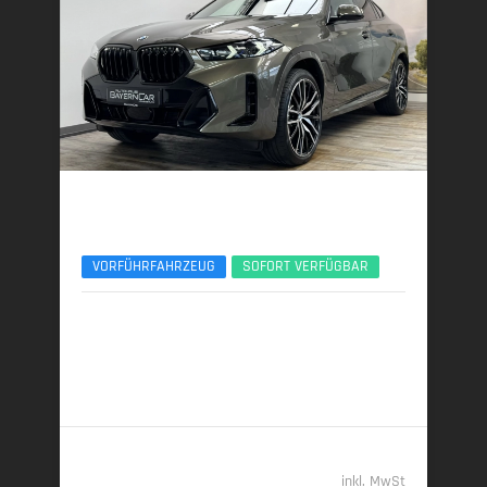
BMW X6
xDrive30d M Sport Pro ACC 360° Pano Memory
VORFÜHRFAHRZEUG
SOFORT VERFÜGBAR
07/2025 | 8.603 km
219 kW (298 PS) | Diesel
7,4 l/100 km (komb.) • 193 g CO
/km (komb.) • CO
-
2
2
Klasse G (komb.)
79.389,- €
inkl. MwSt