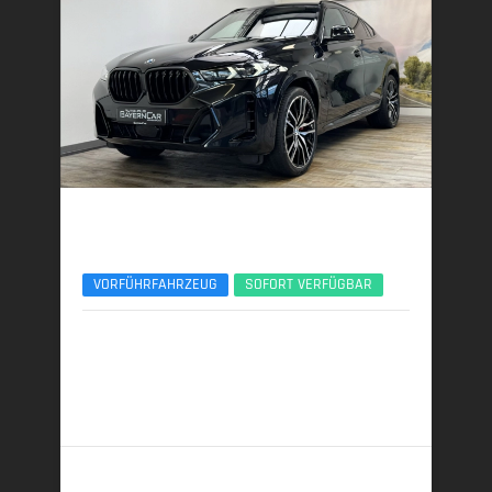
BMW X6
xDr30d M Sport Pro ACC 360°Pano H&K 22Zoll
VORFÜHRFAHRZEUG
SOFORT VERFÜGBAR
08/2025 | 8.600 km
219 kW (298 PS) | Diesel
7,4 l/100 km (komb.) • 193 g CO
/km (komb.) • CO
-
2
2
Klasse G (komb.)
79.389,- €