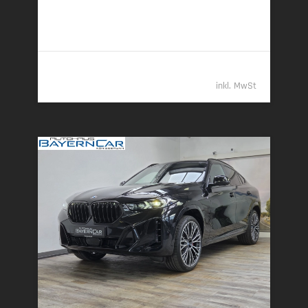
7,3 l/100 km (komb.) • 192 g CO
/km (komb.) • CO
-
2
2
Klasse G (komb.)
94.989,- €
inkl. MwSt