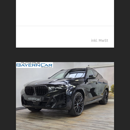
7,4 l/100 km (komb.) • 193 g CO
/km (komb.) • CO
-
2
2
Klasse G (komb.)
80.989,- €
inkl. MwSt