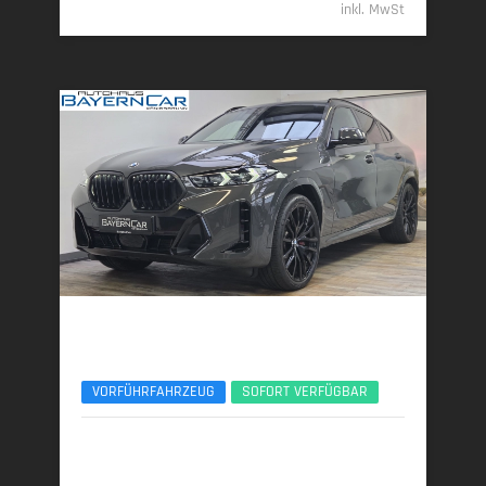
inkl. MwSt
BMW X6
xDr40d MSport Pro AHK 22Zoll Luftfeder UPE137
VORFÜHRFAHRZEUG
SOFORT VERFÜGBAR
05/2025 | 11.800 km
259 kW (352 PS) | Diesel