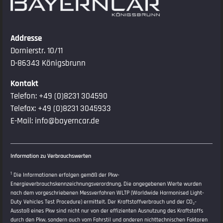
Addresse
Dornierstr. 10/11
D-86343 Königsbrunn
Kontakt
Telefon:
+49 (0)8231 304590
Telefax: +49 (0)8231 3045933
E-Mail:
info@bayerncar.de
Information zu Verbrauchswerten
1
Die Informationen erfolgen gemäß der Pkw-
Energieverbrauchskennzeichnungsverordnung. Die angegebenen Werte wurden
nach dem vorgeschriebenen Messverfahren WLTP (Worldwide Harmonised Light-
Duty Vehicles Test Procedure) ermittelt. Der Kraftstoffverbrauch und der CO₂-
Ausstoß eines Pkw sind nicht nur von der effizienten Ausnutzung des Kraftstoffs
durch den Pkw, sondern auch vom Fahrstil und anderen nichttechnischen Faktoren