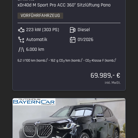
xDr40d M Sport Pro ACC 360° Sitzlüftung Pano
VORFÜHRFAHRZEUG
223 kW (303 PS)
Diesel
Automatik
01/2026
6.000 km
1
1
1
6,2 l/100 km (komb.)
• 162 g CO
/km (komb.)
• CO
-Klasse F (komb.)
2
2
69.989,- €
inkl. MwSt.