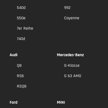
540d
992
550e
Cayenne
7er Reihe
740d
Audi
Mercedes-Benz
Q8
G-Klasse
RS6
G 63 AMG
RSQ8
Ford
MINI