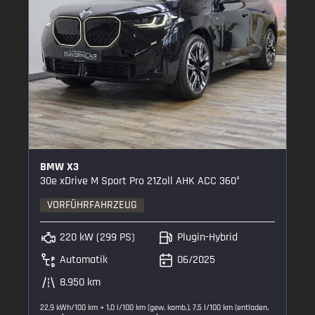
BMW X3
30e xDrive M Sport Pro 21Zoll AHK ACC 360°
VORFÜHRFAHRZEUG
220 kW (299 PS)
Plugin-Hybrid
Automatik
06/2025
8.950 km
22,9 kWh/100 km + 1,0 l/100 km (gew. komb.), 7,5 l/100 km (entladen,