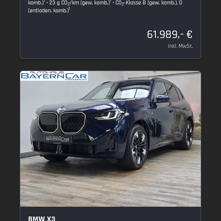
1
1
komb.)
• 23 g CO
/km (gew. komb.)
• CO
-Klasse B (gew. komb.), G
2
2
1
(entladen, komb.)
61.989,- €
inkl. MwSt.
BMW X3