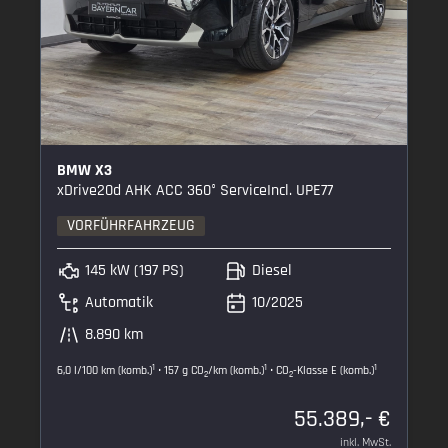
BMW X3
xDrive20d AHK ACC 360° ServiceIncl. UPE77
VORFÜHRFAHRZEUG
145 kW (197 PS)
Diesel
Automatik
10/2025
8.890 km
1
1
1
6,0 l/100 km (komb.)
• 157 g CO
/km (komb.)
• CO
-Klasse E (komb.)
2
2
55.389,- €
inkl. MwSt.