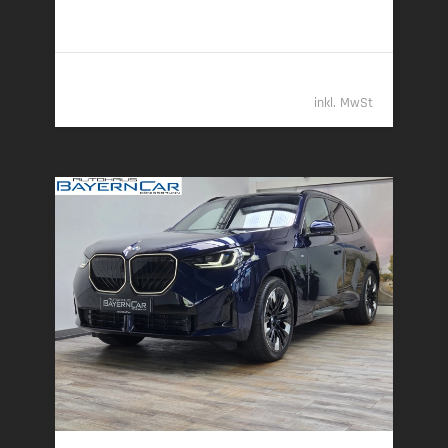
2
komb.)
61.989,- €
inkl. MwSt