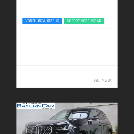
BMW X3
xDr40d M Sport Pro ACC 360° Sitzlüftung Pano
VORFÜHRFAHRZEUG
SOFORT VERFÜGBAR
01/2026 | 6.000 km
223 kW (303 PS) | Diesel
6,2 l/100 km (komb.) • 162 g CO
/km (komb.) • CO
-
2
2
Klasse F (komb.)
69.989,- €
inkl. MwSt