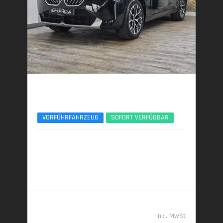
BMW X3
xDrive20d AHK ACC 360° ServiceIncl. UPE77
VORFÜHRFAHRZEUG
SOFORT VERFÜGBAR
10/2025 | 8.890 km
145 kW (197 PS) | Diesel
6,0 l/100 km (komb.) • 157 g CO
/km (komb.) • CO
-
2
2
Klasse E (komb.)
55.389,- €
inkl. MwSt