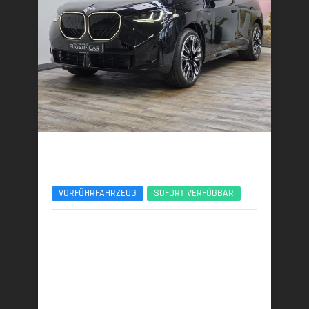
BMW X3
30e xDrive M Sport Pro 21Zoll AHK ACC 360°
VORFÜHRFAHRZEUG
SOFORT VERFÜGBAR
06/2025 | 8.950 km
220 kW (299 PS) | Plugin-Hybrid
22,9 kWh/100 km + 1,0 l/100 km (gew. komb.), 7,5
l/100 km (entladen, komb.) • 23 g CO
/km (gew.
2
komb.) • CO
-Klasse B (gew. komb.), G (entladen,