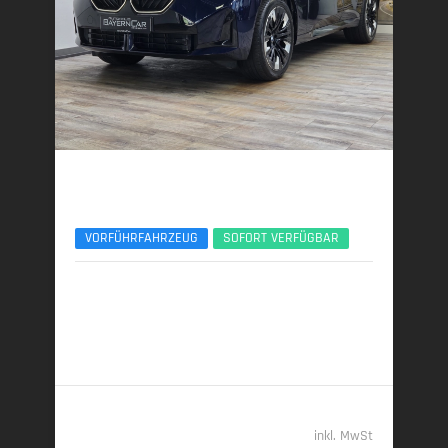
BMW X3
xDr40d M Sport Pro ACC 360° Sitzlüftung Pano
VORFÜHRFAHRZEUG
SOFORT VERFÜGBAR
01/2026 | 6.000 km
223 kW (303 PS) | Diesel
6,2 l/100 km (komb.) • 162 g CO
/km (komb.) • CO
-
2
2
Klasse F (komb.)
69.989,- €
inkl. MwSt