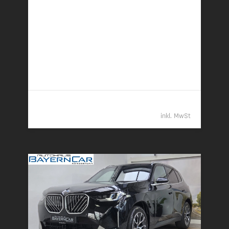
220 kW (299 PS) | Plugin-Hybrid
22,9 kWh/100 km + 1,0 l/100 km (gew. komb.), 7,5
l/100 km (entladen, komb.) • 23 g CO
/km (gew.
2
komb.) • CO
-Klasse B (gew. komb.), G (entladen,
2
komb.)
61.989,- €
inkl. MwSt