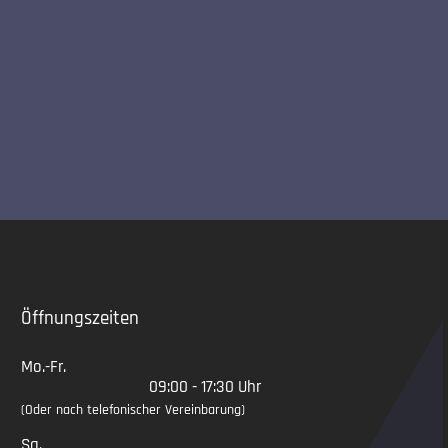
Slide 2 of 5
Öffnungszeiten
Mo.-Fr.
09:00 - 17:30 Uhr
(Oder nach telefonischer Vereinbarung)
Sa.