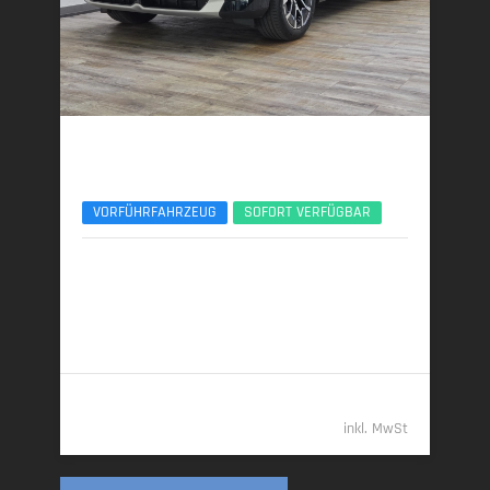
BMW X3
xDrive20d AHK ACC 360° ServiceIncl. UPE77
VORFÜHRFAHRZEUG
SOFORT VERFÜGBAR
10/2025 | 8.890 km
145 kW (197 PS) | Diesel
6,0 l/100 km (komb.) • 157 g CO
/km (komb.) • CO
-
2
2
Klasse E (komb.)
55.389,- €
inkl. MwSt