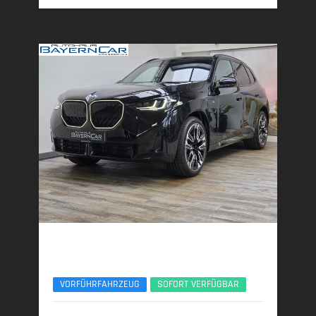
BMW X3
30e xDrive M Sport Pro 21Zoll AHK ACC 360°
VORFÜHRFAHRZEUG
SOFORT VERFÜGBAR
06/2025 | 8.950 km