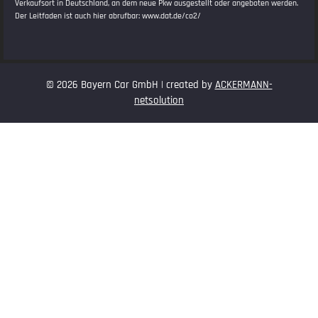
Verkaufsort in Deutschland, an dem neue Pkw ausgestellt oder angeboten werden.
Der Leitfaden ist auch hier abrufbar:
www.dat.de/co2/
© 2026 Bayern Car GmbH | created by
ACKERMANN-
netsolution