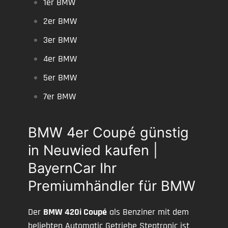
1er BMW
2er BMW
3er BMW
4er BMW
5er BMW
7er BMW
BMW 4er Coupé günstig
in Neuwied kaufen |
BayernCar Ihr
Premiumhändler für BMW
Der
BMW 420i Coupé
als Benziner mit dem
beliebten Automatic Getriebe Steptronic ist