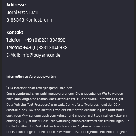
Addresse
Dornierstr. 10/11
D-86343 Königsbrunn
Kontakt
Telefon:
+49 (0)8231 304590
Telefax: +49 (0)8231 3045933
E-Mail:
info@bayerncar.de
Information zu Verbrauchswerten
1
Die Informationen erfolgen gemäß der Pkw-
Energieverbrauchskennzeichnungsverordnung. Die angegebenen Werte wurden
nach dem vorgeschriebenen Messverfahren WLTP (Worldwide Harmonised Light-
Duty Vehicles Test Procedure) ermittelt. Der Kraftstoffverbrauch und der CO₂-
Ausstoß eines Pkw sind nicht nur von der effizienten Ausnutzung des Kraftstoffs
durch den Pkw, sondern auch vom Fahrstil und anderen nichttechnischen Faktoren
abhängig. CO₂ ist das für die Erderwärmung hauptverantwortliche Treibhausgas. Ein
Leitfaden über den Kraftstoffverbrauch und die CO₂-Emissionen aller in
Deutschland angebotenen neuen Pkw-Modelle ist unentgeltlich einsehbar an jedem