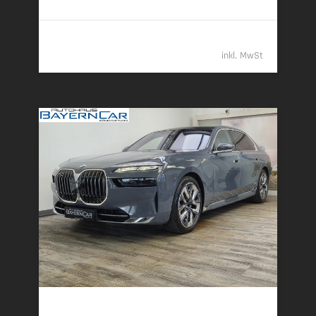
98.789,- €
inkl. MwSt
BMW 740d