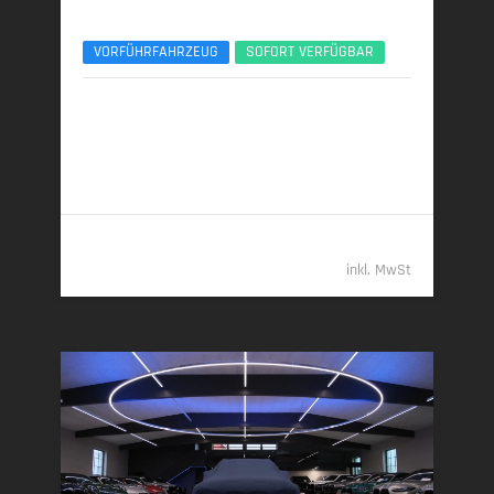
xDr Design Pure Excellence TV Lounge 21Zoll
VORFÜHRFAHRZEUG
SOFORT VERFÜGBAR
12/2025 | 5.150 km
220 kW (299 PS) | Diesel
6,3 l/100 km (komb.) • 165 g CO
/km (komb.) • CO
-
2
2
Klasse F (komb.)
108.489,- €
inkl. MwSt