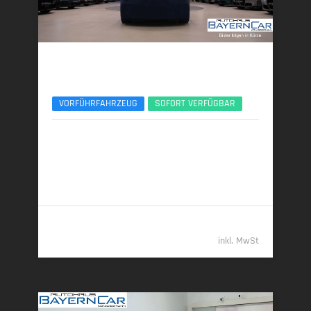
BMW 740d
xDr. M Sport Pro Exec.Lounge TV B&W UPE178
VORFÜHRFAHRZEUG
SOFORT VERFÜGBAR
03/2026 | 6.800 km
220 kW (299 PS) | Diesel
6,1 l/100 km (komb.) • 160 g CO
/km (komb.) • CO
-
2
2
Klasse F (komb.)
122.489,- €
inkl. MwSt