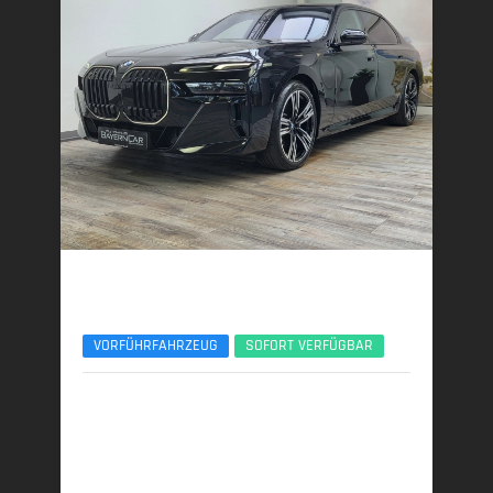
BMW 740d
xDr. M Sport Pro Entertain Executive Lounge
VORFÜHRFAHRZEUG
SOFORT VERFÜGBAR
11/2025 | 3.700 km
220 kW (299 PS) | Diesel
6,3 l/100 km (komb.) • 164 g CO
/km (komb.) • CO
-
2
2
Klasse F (komb.)