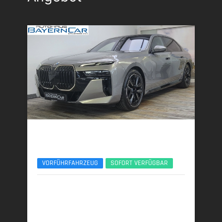
BMW 740d
xDr. M SportPro Sitzlüft/Massage B&W ACC SH
VORFÜHRFAHRZEUG
SOFORT VERFÜGBAR
08/2025 | 6.200 km
220 kW (299 PS) | Diesel
6,3 l/100 km (komb.) • 164 g CO
/km (komb.) • CO
-
2
2
Klasse F (komb.)