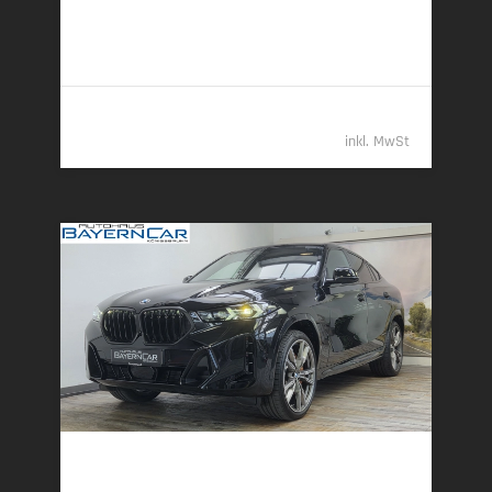
7,4 l/100 km (komb.) • 193 g CO
/km (komb.) • CO
-
2
2
Klasse G (komb.)
79.389,- €
inkl. MwSt
BMW X6
xDrive40d M Sport Pro 22Zoll ACC 360°