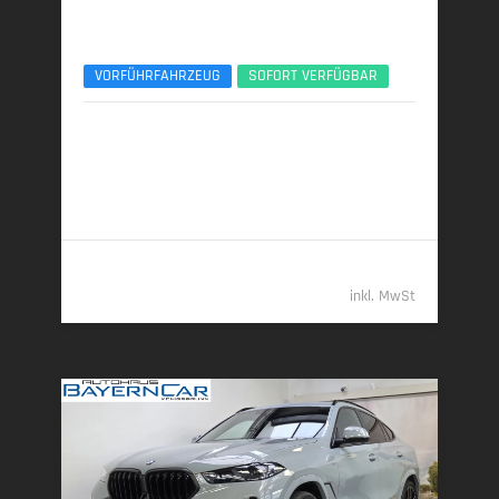
BMW X6
xDrive30d M Sport Pro 22Zoll Pano ACC 360°
VORFÜHRFAHRZEUG
SOFORT VERFÜGBAR
05/2025 | 8.792 km
219 kW (298 PS) | Diesel
7,3 l/100 km (komb.) • 191 g CO
/km (komb.) • CO
-
2
2
Klasse G (komb.)
79.989,- €
inkl. MwSt