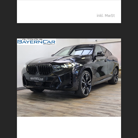
80.989,- €
inkl. MwSt
BMW X6
xDr30d M Sport Pro 22Zoll AHK ACC Luftfeder