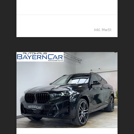
2
2
Klasse G (komb.)
79.989,- €
inkl. MwSt