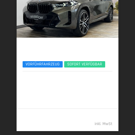
BMW X6
xDrive30d M Sport Pro ACC 360° Pano Memory
VORFÜHRFAHRZEUG
SOFORT VERFÜGBAR
07/2025 | 8.603 km
219 kW (298 PS) | Diesel
7,4 l/100 km (komb.) • 193 g CO
/km (komb.) • CO
-
2
2
Klasse G (komb.)
79.389,- €
inkl. MwSt