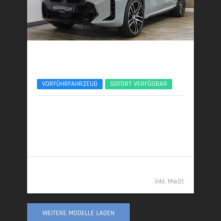
BMW X6
xDr30d M Sport Pro ACC 360°Pano H&K 22Zoll
VORFÜHRFAHRZEUG
SOFORT VERFÜGBAR
09/2025 | 10.700 km
219 kW (298 PS) | Diesel
7,4 l/100 km (komb.) • 193 g CO
/km (komb.) • CO
-
2
2
Klasse G (komb.)
81.789,- €
inkl. MwSt
WEITERE MODELLE LADEN