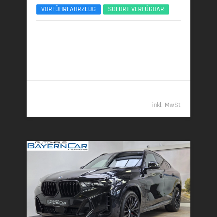
VORFÜHRFAHRZEUG
SOFORT VERFÜGBAR
01/2026 | 4.400 km
219 kW (298 PS) | Diesel
7,3 l/100 km (komb.) • 192 g CO
/km (komb.) • CO
-
2
2
Klasse G (komb.)
94.989,- €
inkl. MwSt