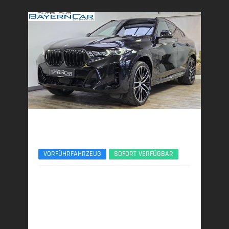
BMW X6
xDr30d M Sport Pro ACC 360°Pano H&K 22Zoll
VORFÜHRFAHRZEUG
SOFORT VERFÜGBAR
09/2025 | 9.950 km
219 kW (298 PS) | Diesel
7,4 l/100 km (komb.) • 193 g CO
/km (komb.) • CO
-
2
2
Klasse G (komb.)