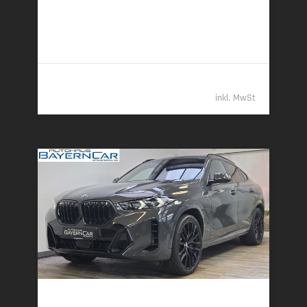
7,4 l/100 km (komb.) • 195 g CO
/km (komb.) • CO
-
2
2
Klasse G (komb.)
87.489,- €
inkl. MwSt
BMW X6