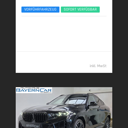
VORFÜHRFAHRZEUG
SOFORT VERFÜGBAR
04/2025 | 15.150 km
259 kW (352 PS) | Diesel
7,4 l/100 km (komb.) • 194 g CO
/km (komb.) • CO
-
2
2
Klasse G (komb.)
83.789,- €
inkl. MwSt