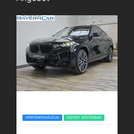
BMW X6
xDr40d M Sport Pro 22Zoll AHK Pano Sitzlüft.
VORFÜHRFAHRZEUG
SOFORT VERFÜGBAR
11/2025 | 4.250 km
259 kW (352 PS) | Diesel