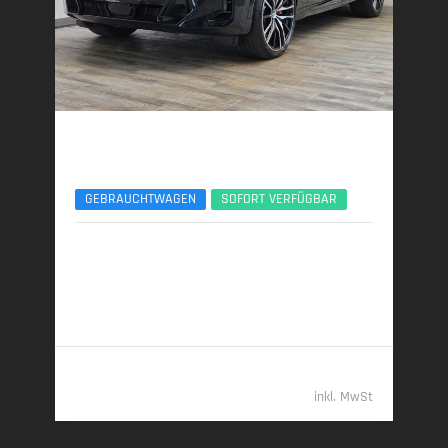
BMW X6
xDr40d M Sport Pro Luft AHK 22Zoll B&W UPE142
GEBRAUCHTWAGEN
SOFORT VERFÜGBAR
03/2026 | 8.700 km
259 kW (352 PS) | Diesel
7,2 l/100 km (komb.) • 190 g CO
/km (komb.) • CO
-
2
2
Klasse G (komb.)
109.989,- €
inkl. MwSt