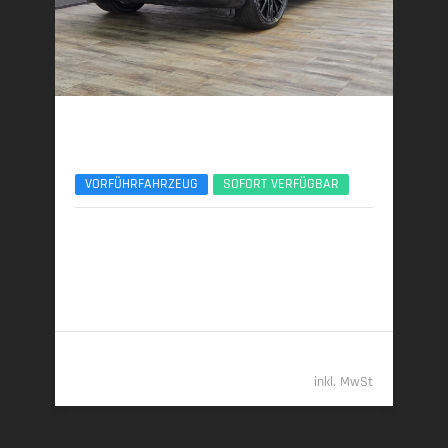
BMW X6
xDr30d M Sport Pro ACC 360°Pano AHK 22Zoll
VORFÜHRFAHRZEUG
SOFORT VERFÜGBAR
08/2025 | 15.300 km
219 kW (298 PS) | Diesel
7,4 l/100 km (komb.) • 193 g CO
/km (komb.) • CO
-
2
2
Klasse G (komb.)
86.789,- €
inkl. MwSt