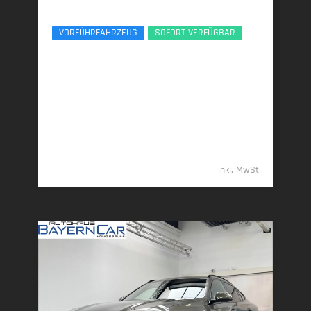
xDr40d MSport Pro AHK 22Zoll Luftfeder UPE137
VORFÜHRFAHRZEUG
SOFORT VERFÜGBAR
05/2025 | 11.800 km
259 kW (352 PS) | Diesel
7,6 l/100 km (komb.) • 199 g CO
/km (komb.) • CO
-
2
2
Klasse G (komb.)
92.989,- €
inkl. MwSt