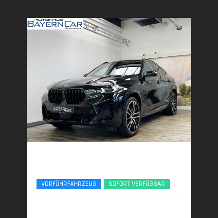
BMW X6
xDr30d M Sport Pro ACC 360°Pano H&K 22Zoll
VORFÜHRFAHRZEUG
SOFORT VERFÜGBAR
08/2025 | 8.600 km
219 kW (298 PS) | Diesel