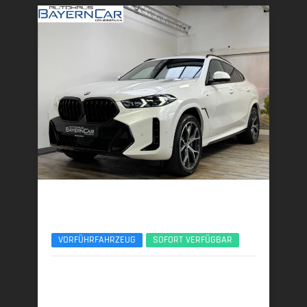
BMW X6
xDrive30d M Sport Pro AHK Pano Sitzlüft. ACC
VORFÜHRFAHRZEUG
SOFORT VERFÜGBAR
06/2025 | 8.784 km
219 kW (298 PS) | Diesel
7,3 l/100 km (komb.) • 191 g CO
/km (komb.) • CO
-