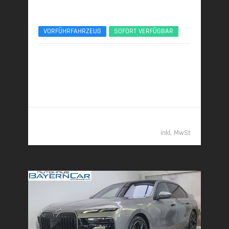
BMW 540d
xDr. M Sport Pro Pano Sitzlüft. AHK ACC B&W
VORFÜHRFAHRZEUG
SOFORT VERFÜGBAR
10/2025 | 8.600 km
223 kW (303 PS) | Diesel
6,0 l/100 km (komb.) • 159 g CO
/km (komb.) • CO
-
2
2
Klasse E (komb.)
69.989,- €
inkl. MwSt