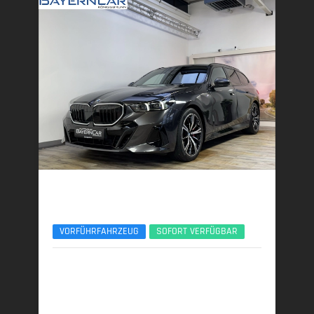
BMW 540d
xDr. To. M Sport Pro Pano ACC 20Zoll B&W
VORFÜHRFAHRZEUG
SOFORT VERFÜGBAR
07/2025 | 4.100 km
223 kW (303 PS) | Diesel
6,1 l/100 km (komb.) • 161 g CO
/km (komb.) • CO
-
2
2
Klasse F (komb.)