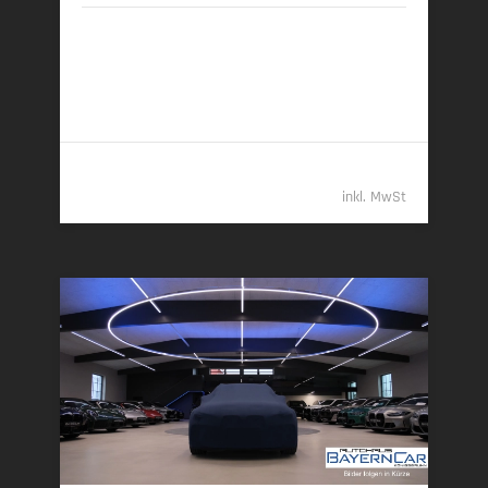
10/2025 | 6.000 km
223 kW (303 PS) | Diesel
6,1 l/100 km (komb.) • 161 g CO
/km (komb.) • CO
-
2
2
Klasse F (komb.)
73.489,- €
inkl. MwSt