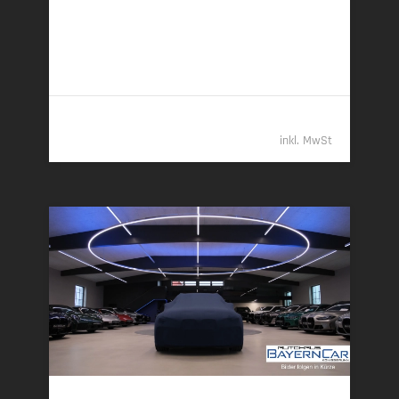
02/2026 | 1.150 km
210 kW (286 PS) | Diesel
8,6 l/100 km (komb.) • 225 g CO
/km (komb.) • CO
-
2
2
Klasse G (komb.)
84.989,- €
inkl. MwSt