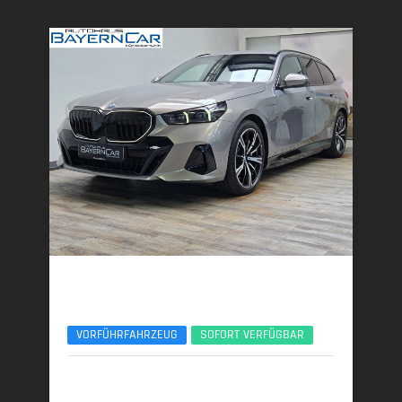
BMW 550e
xDr M Sport Pro B&W 20Zoll AHK Sitzlüftung
VORFÜHRFAHRZEUG
SOFORT VERFÜGBAR
02/2026 | 6.750 km