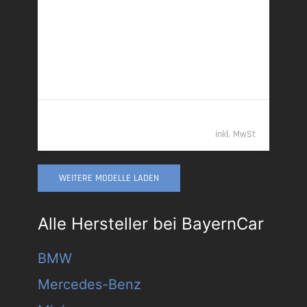
360 kW (489 PS) | Plugin-Hybrid
17,6 kWh/100 km + 0,7 l/100 km (gew. komb.), 8,1
l/100 km (entladen, komb.) • 71 g CO
/km (gew.
2
komb.) • CO
-Klasse B (gew. komb.), G (entladen,
2
komb.)
79.389,- €
inkl. MwSt
WEITERE MODELLE LADEN
Alle Hersteller bei BayernCar
BMW
Mercedes-Benz