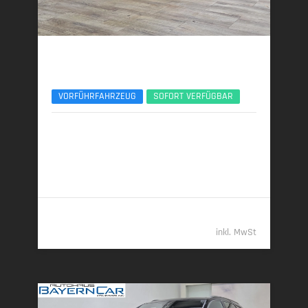
Audi RSQ8
Sportabgas AHK Standhzg. Black+ RS-Design
VORFÜHRFAHRZEUG
SOFORT VERFÜGBAR
07/2025 | 9.850 km
441 kW (600 PS) | Benzin
13,5 l/100 km (komb.) • 306 g CO
/km (komb.) • CO
-
2
2
Klasse G (komb.)
125.489,- €
inkl. MwSt