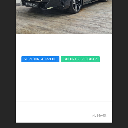
BMW 740d
xDr. M Sport Pro Entertain Executive Lounge
VORFÜHRFAHRZEUG
SOFORT VERFÜGBAR
11/2025 | 3.700 km
220 kW (299 PS) | Diesel
6,3 l/100 km (komb.) • 164 g CO
/km (komb.) • CO
-
2
2
Klasse F (komb.)
109.989,- €
inkl. MwSt