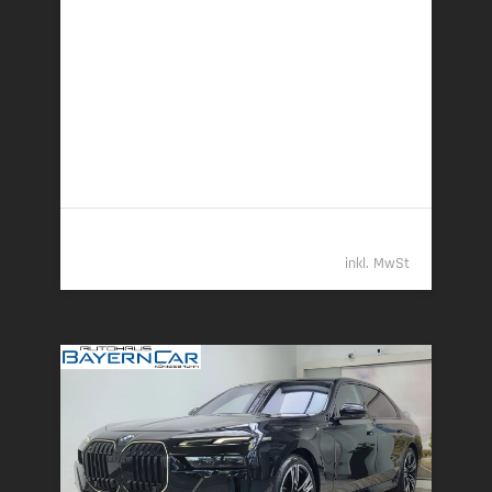
01/2026 | 4.150 km
220 kW (299 PS) | Plugin-Hybrid
16,5 kWh/100 km + 3,1 l/100 km (gew. komb.), 7,8
l/100 km (entladen, komb.) • 70 g CO
/km (gew.
2
komb.) • CO
-Klasse B (gew. komb.), G (entladen,
2
komb.)
68.489,- €
inkl. MwSt