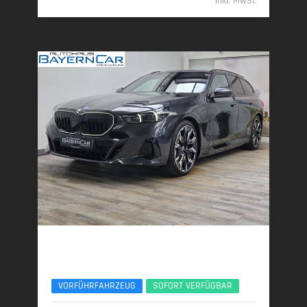
inkl. MwSt
BMW 530e
xDrive M SportPro 21" ACC 360 AHK Sitzlüft
VORFÜHRFAHRZEUG
SOFORT VERFÜGBAR