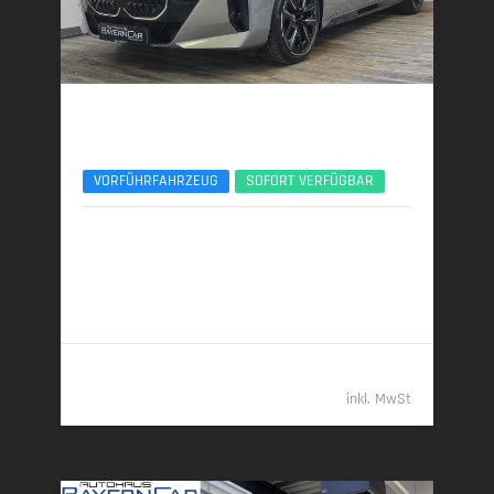
BMW 740d
xDr. M SportPro Sitzlüft/Massage B&W ACC SH
VORFÜHRFAHRZEUG
SOFORT VERFÜGBAR
08/2025 | 6.200 km
220 kW (299 PS) | Diesel
6,3 l/100 km (komb.) • 164 g CO
/km (komb.) • CO
-
2
2
Klasse F (komb.)
98.789,- €
inkl. MwSt