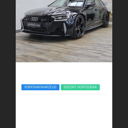
Audi RS6
Performance RS-Design Schalensitze ACC 360°
VORFÜHRFAHRZEUG
SOFORT VERFÜGBAR
06/2025 | 8.190 km
463 kW (630 PS) | Benzin
12,6 l/100 km (komb.) • 287 g CO
/km (komb.) • CO
-
2
2
Klasse G (komb.)