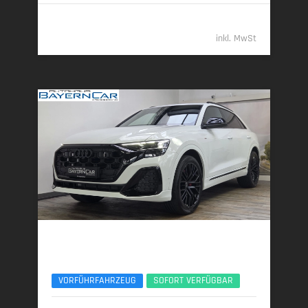
114.489,- €
inkl. MwSt
Audi Q8
50 TDI AHK S Line Sport+ ACC 360° MatrixLED
VORFÜHRFAHRZEUG
SOFORT VERFÜGBAR