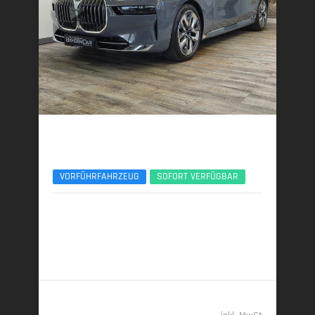
BMW 740d
xDr Design Pure Excellence TV Lounge 21Zoll
VORFÜHRFAHRZEUG
SOFORT VERFÜGBAR
12/2025 | 5.150 km
220 kW (299 PS) | Diesel
6,3 l/100 km (komb.) • 165 g CO
/km (komb.) • CO
-
2
2
Klasse F (komb.)
108.489,- €