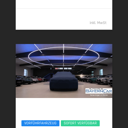
63.489,- €
inkl. MwSt
BMW 540d
xDr M Sport Pro Pano ACC 20Zoll Sitzlüf AHK
VORFÜHRFAHRZEUG
SOFORT VERFÜGBAR