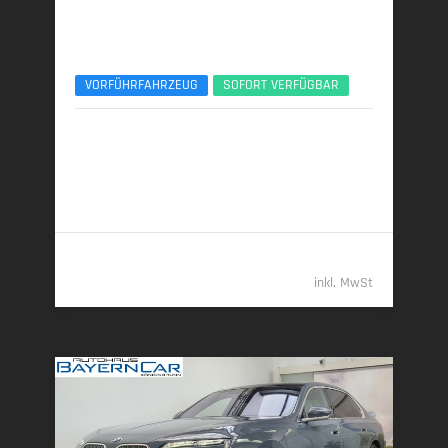
BMW 740d
xDr. M Sport Pro Exec.Lounge TV B&W UPE178
VORFÜHRFAHRZEUG
SOFORT VERFÜGBAR
03/2026 | 6.800 km
220 kW (299 PS) | Diesel
6,1 l/100 km (komb.) • 160 g CO
/km (komb.) • CO
-
2
2
Klasse F (komb.)
122.489,- €
inkl. MwSt