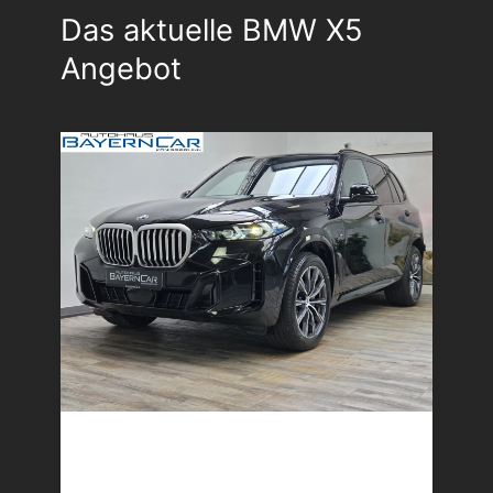
Das aktuelle BMW X5
Angebot
BMW X5
xDr40d M Sport 7Seats Luft Standhzg. ACC 360°