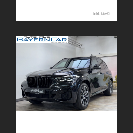
79.989,- €
inkl. MwSt
BMW X5
VR6 Protection - ARMORED/GEPANZERT