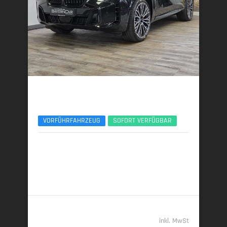
BMW X5
xDr40d M Sport Pro 7Seats Luftfeder AHK ACC
VORFÜHRFAHRZEUG
SOFORT VERFÜGBAR
12/2025 | 4.500 km
259 kW (352 PS) | Diesel
7,7 l/100 km (komb.) • 203 g CO
/km (komb.) • CO
-
2
2
Klasse G (komb.)
96.789,- €
inkl. MwSt