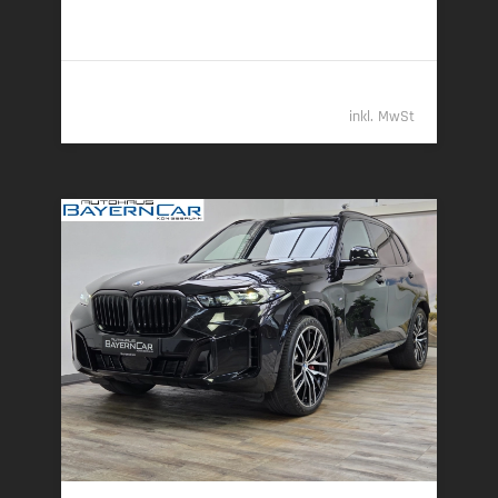
komb.) • CO
-Klasse B (gew. komb.), G (entladen,
2
komb.)
98.489,- €
inkl. MwSt