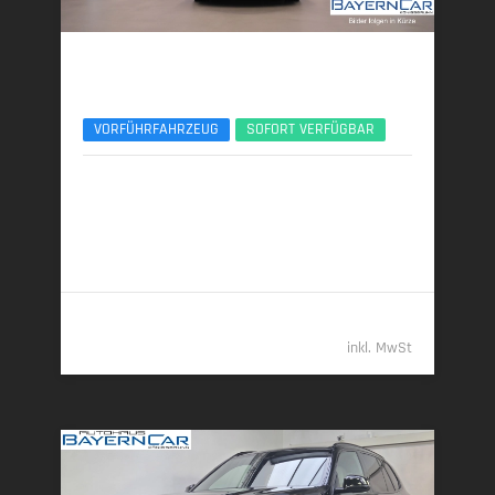
BMW X5
xDr40d M Sport Pro UPE138 B&W Luft Standheiz
VORFÜHRFAHRZEUG
SOFORT VERFÜGBAR
04/2026 | 9.450 km
259 kW (352 PS) | Diesel
7,7 l/100 km (komb.) • 202 g CO
/km (komb.) • CO
-
2
2
Klasse G (komb.)
112.489,- €
inkl. MwSt