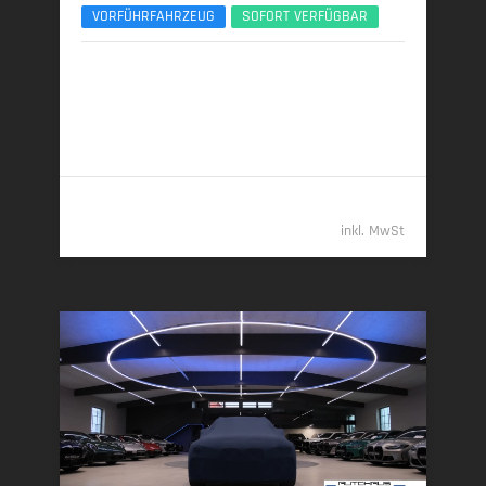
VORFÜHRFAHRZEUG
SOFORT VERFÜGBAR
05/2026 | 500 km
390 kW (530 PS) | Benzin
14,4 l/100 km (komb.) • 329 g CO
/km (komb.) • CO
-
2
2
Klasse G (komb.)
269.989,- €
inkl. MwSt