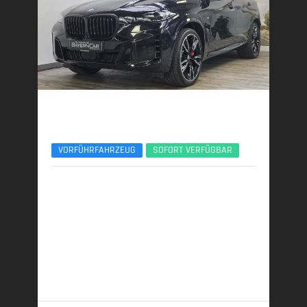
BMW X5
xDr50e M Sport Pro 22Zoll Sitzlüft. ACC AHK
VORFÜHRFAHRZEUG
SOFORT VERFÜGBAR
11/2025 | 7.600 km
360 kW (489 PS) | Plugin-Hybrid
27,4 kWh/100 km + 0,9 l/100 km (gew. komb.), 9,3
l/100 km (entladen, komb.) • 21 g CO
/km (gew.
2
komb.) • CO
-Klasse B (gew. komb.), G (entladen,
2
komb.)