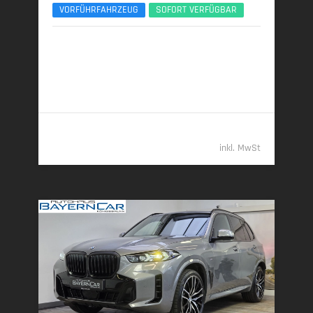
VORFÜHRFAHRZEUG
SOFORT VERFÜGBAR
09/2025 | 15.150 km
259 kW (352 PS) | Diesel
7,7 l/100 km (komb.) • 202 g CO
/km (komb.) • CO
-
2
2
Klasse G (komb.)
96.489,- €
inkl. MwSt