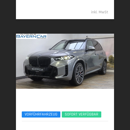
94.489,- €
inkl. MwSt
BMW X5
xDr50e M Sport Pro 22Zoll Pano Sitzlüft. AHK
VORFÜHRFAHRZEUG
SOFORT VERFÜGBAR
09/2025 | 7.900 km