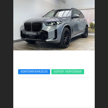
BMW X5
xDr30d M Sport Pro 22Zoll AHK Sitzlüft. ACC
VORFÜHRFAHRZEUG
SOFORT VERFÜGBAR
07/2025 | 5.650 km
219 kW (298 PS) | Diesel
7,1 l/100 km (komb.) • 186 g CO
/km (komb.) • CO
-
2
2
Klasse G (komb.)