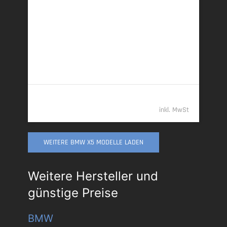
360 kW (489 PS) | Plugin-Hybrid
27,0 kWh/100 km + 0,9 l/100 km (gew. komb.), 9,3
l/100 km (entladen, komb.) • 20 g CO
/km (gew.
2
komb.) • CO
-Klasse B (gew. komb.), G (entladen,
2
komb.)
94.789,- €
inkl. MwSt
WEITERE BMW X5 MODELLE LADEN
Weitere Hersteller und
günstige Preise
BMW