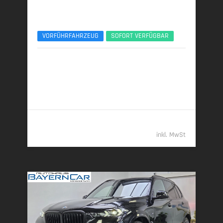
BMW X5
xDr40d M Sport Pro UPE140 B&W Luft Standhzg.
VORFÜHRFAHRZEUG
SOFORT VERFÜGBAR
02/2026 | 5.150 km
259 kW (352 PS) | Diesel
7,7 l/100 km (komb.) • 201 g CO
/km (komb.) • CO
-
2
2
Klasse G (komb.)
109.989,- €
inkl. MwSt