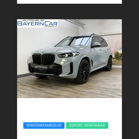
BMW X5
xDr50e M Sport Pro 22Zoll Pano Sitzlüft. AHK
VORFÜHRFAHRZEUG
SOFORT VERFÜGBAR