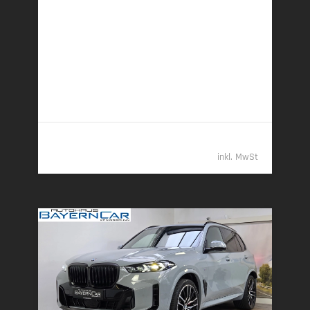
11/2025 | 6.700 km
360 kW (489 PS) | Plugin-Hybrid
27,4 kWh/100 km + 0,9 l/100 km (gew. komb.), 9,4
l/100 km (entladen, komb.) • 21 g CO
/km (gew.
2
komb.) • CO
-Klasse B (gew. komb.), G (entladen,
2
komb.)
92.789,- €
inkl. MwSt