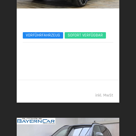
BMW X5
xDr30d M Sport Pro 22Zoll AHK Pano ACC
VORFÜHRFAHRZEUG
SOFORT VERFÜGBAR
09/2025 | 7.000 km
219 kW (298 PS) | Diesel
7,6 l/100 km (komb.) • 199 g CO
/km (komb.) • CO
-
2
2
Klasse G (komb.)
82.789,- €
inkl. MwSt