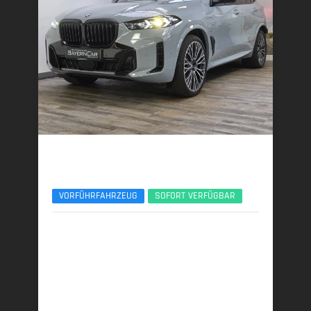
BMW X5
xDr50e M Sport Pro 22Zoll Pano Sitzlüft. AHK
VORFÜHRFAHRZEUG
SOFORT VERFÜGBAR
02/2026 | 7.450 km
360 kW (489 PS) | Plugin-Hybrid
20,4 kWh/100 km + 3,2 l/100 km (gew. komb.), 9,3
l/100 km (entladen, komb.) • 73 g CO
/km (gew.
2