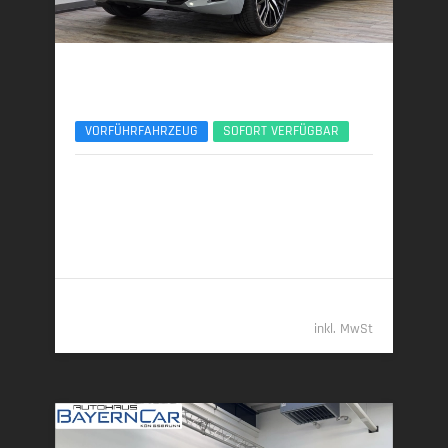
BMW X5
xDr30d M Sport Pro 22Zoll AHK Pano ACC 360°
VORFÜHRFAHRZEUG
SOFORT VERFÜGBAR
04/2025 | 9.631 km
219 kW (298 PS) | Diesel
7,5 l/100 km (komb.) • 197 g CO
/km (komb.) • CO
-
2
2
Klasse G (komb.)
77.489,- €
inkl. MwSt