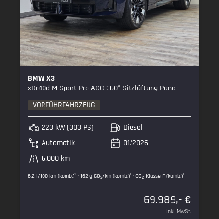
BMW X3
xDr40d M Sport Pro ACC 360° Sitzlüftung Pano
VORFÜHRFAHRZEUG
223 kW (303 PS)
Diesel
Automatik
01/2026
6.000 km
1
1
1
6,2 l/100 km (komb.)
• 162 g CO
/km (komb.)
• CO
-Klasse F (komb.)
2
2
69.989,- €
inkl. MwSt.