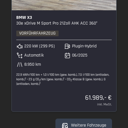
BMW X3
30e xDrive M Sport Pro 21Zoll AHK ACC 360°
VORFÜHRFAHRZEUG
220 kW (299 PS)
Plugin-Hybrid
Automatik
06/2025
8.950 km
22,9 kWh/100 km + 1,0 l/100 km (gew. komb.), 7,5 l/100 km (entladen,
1
1
komb.)
• 23 g CO
/km (gew. komb.)
• CO
-Klasse B (gew. komb.), G
2
2
1
(entladen, komb.)
61.989,- €
inkl. MwSt.
Weitere Fahrzeuge