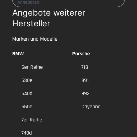
Angeboten
Angebote weiterer
Hersteller
Marken und Modelle
BMW
Porsche
5er Reihe
718
530e
991
540d
992
550e
Cayenne
7er Reihe
740d