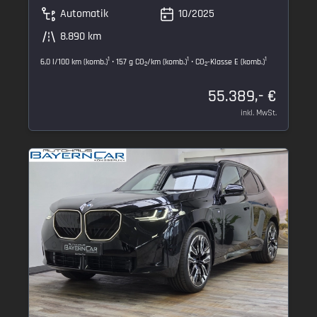
Automatik
10/2025
8.890 km
1
1
1
6,0 l/100 km (komb.)
• 157 g CO
/km (komb.)
• CO
-Klasse E (komb.)
2
2
55.389,- €
inkl. MwSt.