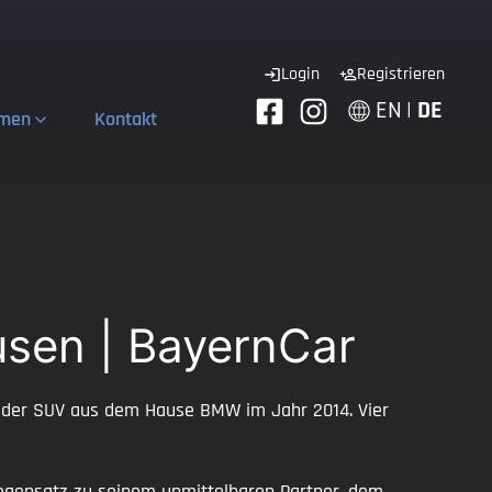
Login
Registrieren
EN
|
DE
hmen
Kontakt
sen | BayernCar
m der SUV aus dem Hause BMW im Jahr 2014. Vier
 Gegensatz zu seinem unmittelbaren Partner, dem