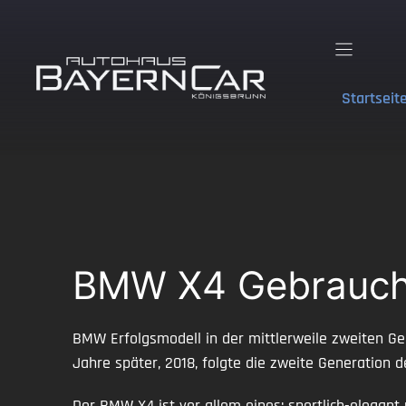
Zum
Inhalt
springen
Startseit
BMW X4 Gebraucht
BMW Erfolgsmodell in der mittlerweile zweiten G
Jahre später, 2018, folgte die zweite Generation
Der BMW X4 ist vor allem eines: sportlich-elegan