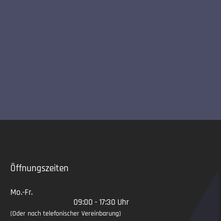
Slide 2 of 5
Öffnungszeiten
Mo.-Fr.
09:00 - 17:30 Uhr
(Oder nach telefonischer Vereinbarung)