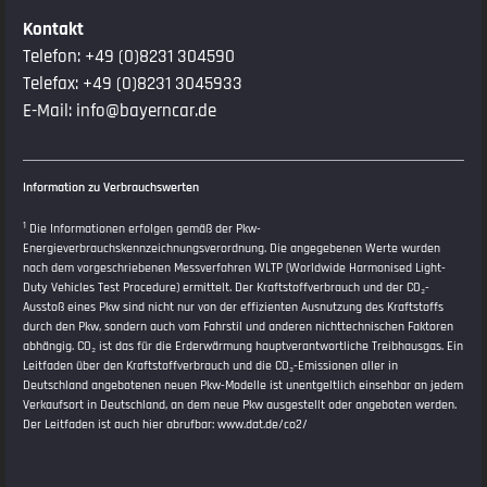
Kontakt
Telefon:
+49 (0)8231 304590
Telefax: +49 (0)8231 3045933
E-Mail:
info@bayerncar.de
Information zu Verbrauchswerten
1
Die Informationen erfolgen gemäß der Pkw-
Energieverbrauchskennzeichnungsverordnung. Die angegebenen Werte wurden
nach dem vorgeschriebenen Messverfahren WLTP (Worldwide Harmonised Light-
Duty Vehicles Test Procedure) ermittelt. Der Kraftstoffverbrauch und der CO₂-
Ausstoß eines Pkw sind nicht nur von der effizienten Ausnutzung des Kraftstoffs
durch den Pkw, sondern auch vom Fahrstil und anderen nichttechnischen Faktoren
abhängig. CO₂ ist das für die Erderwärmung hauptverantwortliche Treibhausgas. Ein
Leitfaden über den Kraftstoffverbrauch und die CO₂-Emissionen aller in
Deutschland angebotenen neuen Pkw-Modelle ist unentgeltlich einsehbar an jedem
Verkaufsort in Deutschland, an dem neue Pkw ausgestellt oder angeboten werden.
Der Leitfaden ist auch hier abrufbar:
www.dat.de/co2/