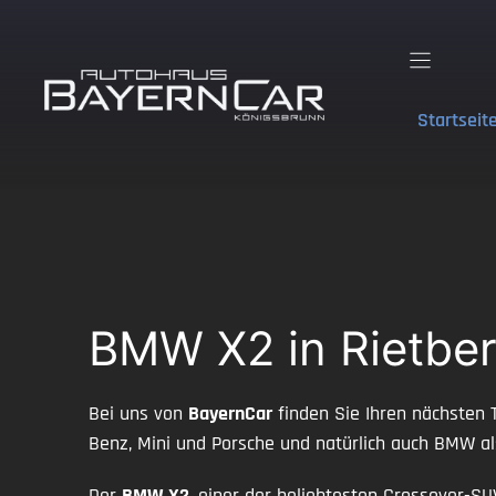
Zum
Inhalt
springen
Startseit
BMW X2 in Rietber
Bei uns von
BayernCar
finden Sie Ihren nächsten 
Benz, Mini und Porsche und natürlich auch BMW a
Der
BMW X2
, einer der beliebtesten Crossover-SU