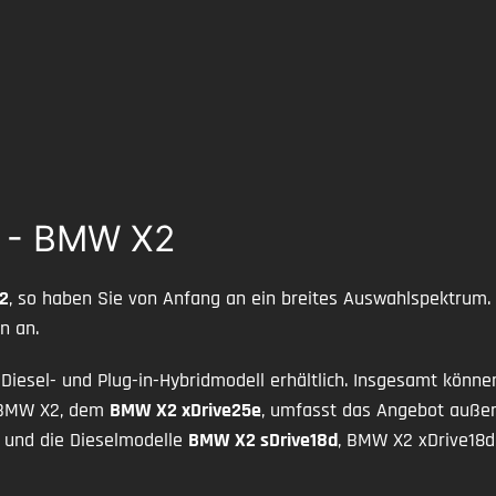
W - BMW X2
2
, so haben Sie von Anfang an ein breites Auswahlspektrum.
n an.
 Diesel- und Plug-in-Hybridmodell erhältlich. Insgesamt könn
d BMW X2, dem
BMW X2 xDrive25e
, umfasst das Angebot auße
 und die Dieselmodelle
BMW X2 sDrive18d
, BMW X2 xDrive18