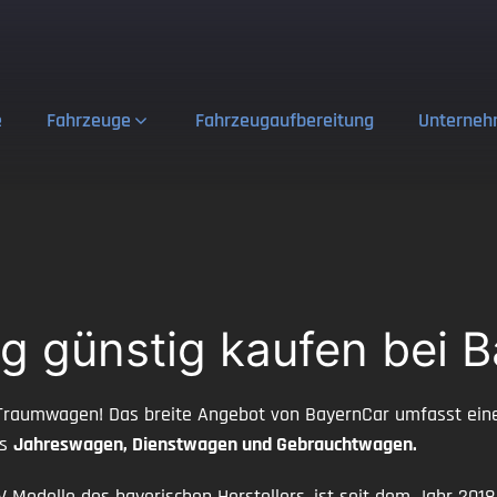
e
Fahrzeuge
Fahrzeugaufbereitung
Unterne
g günstig kaufen bei 
Traumwagen! Das breite Angebot von BayernCar umfasst eine 
ls
Jahreswagen, Dienstwagen und Gebrauchtwagen.
V Modelle des bayerischen Herstellers, ist seit dem Jahr 201