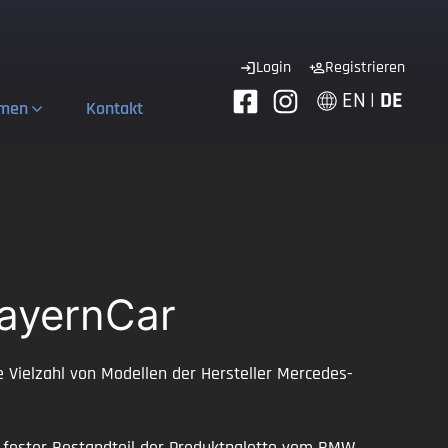
Login
Registrieren
EN
|
DE
hmen
Kontakt
BayernCar
Vielzahl von Modellen der Hersteller Mercedes-
8 fester Bestandteil der Produktpalette vom BMW.