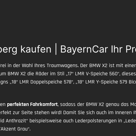
berg kaufen | BayernCar Ihr 
h frei in der Wahl Ihres Traumwagens. Der BMW X2 ist mit eine
zum BMW X2 die Räder im Stil „17“ LMR V-Speiche 560“, dies
gns „18“ LMR Doppelspeiche 578“, „18“ LMR Y-Speiche 579 Bico
sen
perfekten Fahrkomfort
, sodass der BMW X2 genau das Mod
perfekt zur Seite stehen wird! Damit Sie sich auch im Inneren
Grid Anthrazit“ beispielsweise auch Lederpolsterungen in „Le
/Akzent Grau“.